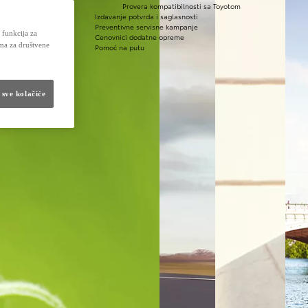
utu
Provera kompatibilnosti sa Toyotom
Izdavanje potvrda i saglasnosti
Preventivne servisne kampanje
 funkcija za
Cenovnici dodatne opreme
ima za društvene
Pomoć na putu
 sve kolačiće