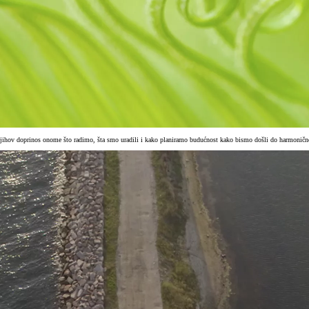
e njihov doprinos onome što radimo, šta smo uradili i kako planiramo budućnost kako bismo došli do harmoničn