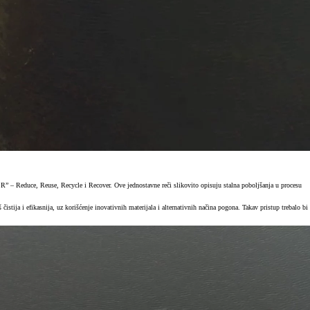
“4 R” – Reduce, Reuse, Recycle i Recover. Ove jednostavne reči slikovito opisuju stalna poboljšanja u procesu
ja i efikasnija, uz korišćenje inovativnih materijala i alternativnih načina pogona. Takav pristup trebalo bi