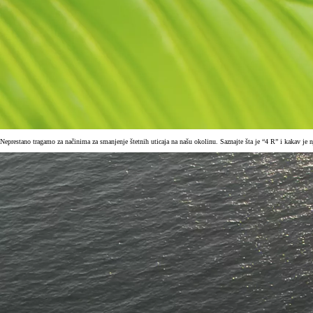
Neprestano tragamo za načinima za smanjenje štetnih uticaja na našu okolinu. Saznajte šta je “4 R” i kakav j