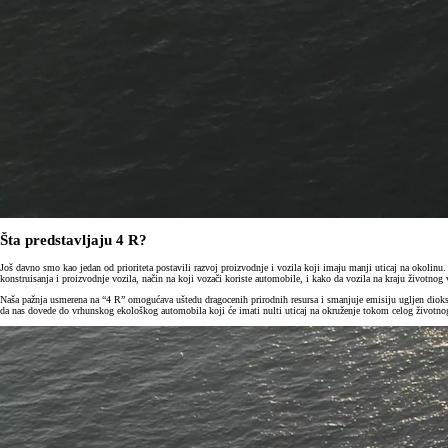
Šta predstavljaju 4 R?
Još davno smo kao jedan od prioriteta postavili razvoj proizvodnje i vozila koji imaju manji uticaj na okolinu
konstruisanja i proizvodnje vozila, način na koji vozači koriste automobile, i kako da vozila na kraju životno
Naša pažnja usmerena na “4 R” omogućava uštedu dragocenih prirodnih resursa i smanjuje emisiju ugljen dioksid
da nas dovede do vrhunskog ekološkog automobila koji će imati nulti uticaj na okruženje tokom celog životn