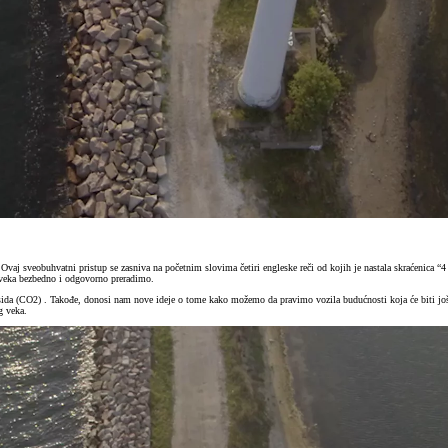
. Ovaj sveobuhvatni pristup se zasniva na početnim slovima četiri engleske reči od kojih je nastala skraćenica 
g veka bezbedno i odgovorno preradimo.
a (CO2) . Takođe, donosi nam nove ideje o tome kako možemo da pravimo vozila budućnosti koja će biti još čisti
og veka.