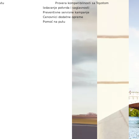
utu
Provera kompatibilnosti sa Toyotom
Izdavanje potvrda i saglasnosti
Preventivne servisne kampanje
Cenovnici dodatne opreme
Pomoć na putu