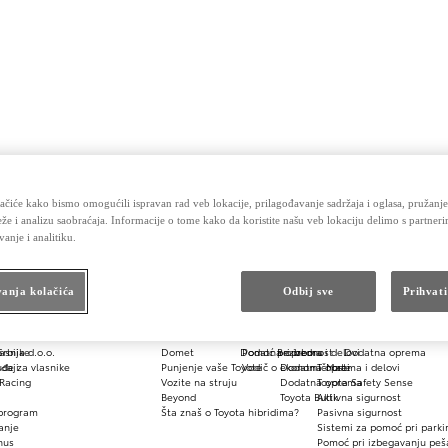
ačiće kako bismo omogućili ispravan rad veb lokacije, prilagođavanje sadržaja i oglasa, pružanje
že i analizu saobraćaja. Informacije o tome kako da koristite našu veb lokaciju delimo s partner
B
vanje i analitiku.
anja kolačića
Odbij sve
Prihvati
asnike
rbija d.o.o.
Domet
Dodatna oprema i delovi
Pomoć pri izboru
Bezbednost
Dodatna oprema
đaji
de za vlasnike
Punjenje vaše Toyote
Vodič o ekonomičnosti
Dodatna oprema i delovi
T-Mate
e
Racing
Vozite na struju
Dodatna oprema
Toyota Safety Sense
Beyond
Toyota Butik
Aktivna sigurnost
 program
Šta znaš o Toyota hibridima?
Pasivna sigurnost
anje
Sistemi za pomoć pri parki
nus
Pomoć pri izbegavanju peš