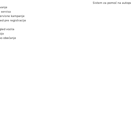
Sistem za pomoć na autop
avanje
 servisa
servisne kampanje
ed pre registracije
gled vozila
oja
no obećanje