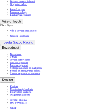
Dodatna oprema i delovi
Originalni delovi
Pomoć na putu
Povezane usluge
E-zakazivanje servisa
Više o Toyoti
Više o Toyoti
Više o Toyota Srbija d.o.o.
Novosti i događaji
Toyota Gazoo Racing
Bezbednost
Bezbednost
T-Mate
Toyota Safety Sense
Aktivna sigurnost
Pasivna sigurnost
Sistemi za pomoć pri parkiranju
Pomoć pri izbegavanju pešaka
Sistem za pomoć na autoputu
Kvalitet
Kvalitet
Konstruisanje kvaliteta
Proizvodnja kvaliteta
Osiguranje kvaliteta
Toyota i okolina
ISO 14001:2015
WLTP