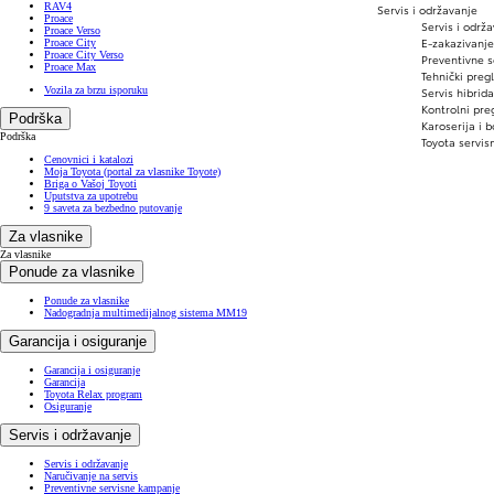
RAV4
Servis i održavanje
Proace
Servis i održ
Proace Verso
E-zakazivanje
Proace City
Proace City Verso
Preventivne 
Proace Max
Tehnički pregl
Vozila za brzu isporuku
Servis hibrida
Kontrolni pre
Podrška
Karoserija i b
Podrška
Toyota servis
Cenovnici i katalozi
Moja Toyota (portal za vlasnike Toyote)
Briga o Vašoj Toyoti
Uputstva za upotrebu
9 saveta za bezbedno putovanje
Za vlasnike
Za vlasnike
Ponude za vlasnike
Ponude za vlasnike
Nadogradnja multimedijalnog sistema MM19
Garancija i osiguranje
Garancija i osiguranje
Garancija
Toyota Relax program
Osiguranje
Servis i održavanje
Servis i održavanje
Naručivanje na servis
Preventivne servisne kampanje