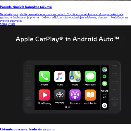
Ponuda zimskih kompleta točkova
Ne čekajte prve pahulje, spremite se za zimu već sada. U Toyoti su zimski kompleti dostupni tokom cele
godine, jer bezbednost je prioritet. Jednom odlukom tako obezbeđujete udobnost, sigurnost i bezbrižnost na
svakom putovanju.
Saznajte više
Ostanite povezani i kada ste na putu