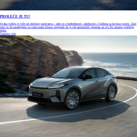
PROLEĆE JE TU!
Svaka vožnja je više od običnog putovanja – radi se o bezbednosti, udobnosti i ljudima sa kojima vozite. Zato
smo tu da sarađujemo sa vama kako bismo osigurali da je vaš automobil spreman za sve što donese godišnje
doba.
Saznajte više