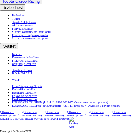
Toyota Gazoo Racing
Bezbednost
Bezbednost
T-Mate
Toyota Safety Sense
Aktivna sigurnost
Pasivna sigurnost
Sistemi za pomoć pri parkiranju
Pomoć pri izbegavanju pešaka
Sistem za pomoć na autoputu
Kvalitet
Kvalitet
Konstruisanje kvaliteta
Proizvodnja kvaliteta
Osiguranje kvaliteta
Toyota i okolina
ISO 14001:2015
WLTP
Pronađite partnera Toyote
Korisnička podrška
Besplatno isprobajte
Prijava na newsletter
E-zakazivanje servisa
EUROCARE TELEFON (Lokalni): 0800 200 987
(Otvara se u novom prozoru)
EUROCARE TELEFON (Međunarodni): +381 11 20 90 987
(Otvara se u novom prozoru)
(Otvara se u
(Otvara se u
(Otvara se u
(Otvara se u
(Otvara se u
(Otvara se u
novom prozoru)
novom prozoru)
novom prozoru)
novom prozoru)
novom prozoru)
novom prozoru)
(Otvara se u novom prozoru)
(Otvara se u novom prozoru)
Copyright © Toyota 2026