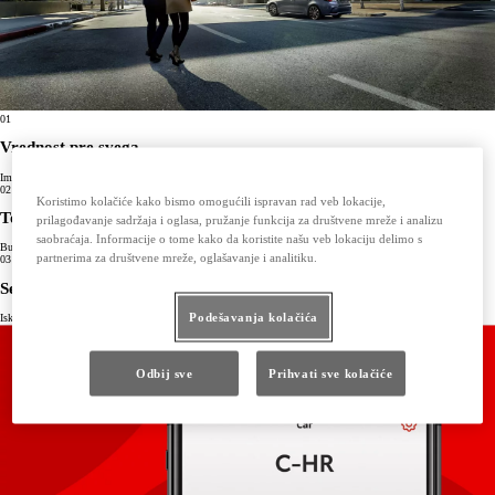
01
Vrednost pre svega
Imamo pregršt pristupačnih usluga i proizvoda.
02
Koristimo kolačiće kako bismo omogućili ispravan rad veb lokacije,
Toyotin nivo kvaliteta
prilagođavanje sadržaja i oglasa, pružanje funkcija za društvene mreže i analizu
saobraćaja. Informacije o tome kako da koristite našu veb lokaciju delimo s
Budite uvereni da su naše promocije i usluge uvek na onom nivou kvaliteta kakav očekujete od Toyote.
partnerima za društvene mreže, oglašavanje i analitiku.
03
Sezonske ponude
Podešavanja kolačića
Iskoristite na najbolji način smenu letnje i zimske sezone uz naše ponude
Odbij sve
Prihvati sve kolačiće