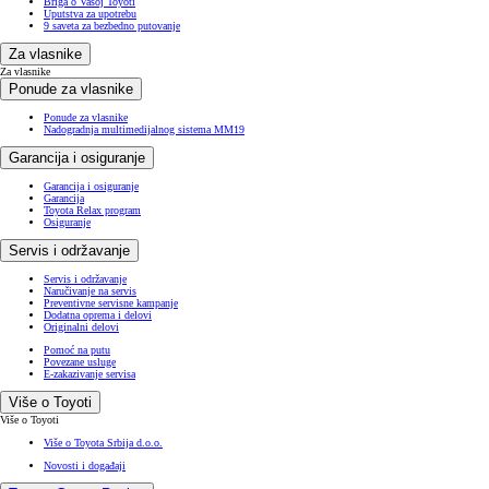
Briga o Vašoj Toyoti
Uputstva za upotrebu
9 saveta za bezbedno putovanje
Za vlasnike
Za vlasnike
Ponude za vlasnike
Ponude za vlasnike
Nadogradnja multimedijalnog sistema MM19
Garancija i osiguranje
Garancija i osiguranje
Garancija
Toyota Relax program
Osiguranje
Servis i održavanje
Servis i održavanje
Naručivanje na servis
Preventivne servisne kampanje
Dodatna oprema i delovi
Originalni delovi
Pomoć na putu
Povezane usluge
E-zakazivanje servisa
Više o Toyoti
Više o Toyoti
Više o Toyota Srbija d.o.o.
Novosti i događaji