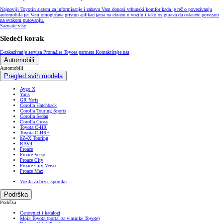
Najnoviji Toyotin sistem za informisanje i zabavu Vam donosi vrhunski komfor kada je reč o povezivanju
automobila jer Vam omogućava pristup aplikacijama na ekranu u vozilu i tako osigurava da ostanete povezani
na svakom putovanju.
Saznajte više
Sledeći korak
E-zakazivanje servisa
Pronađite Toyota partnera
Kontaktirajte nas
Automobili
Automobili
Pregled svih modela
Aygo X
Yaris
GR Yaris
Corolla Hatchback
Corolla Touring Sports
Corolla Sedan
Corolla Cross
Toyota C-HR
Toyota C-HR+
bZ4X Touring
RAV4
Proace
Proace Verso
Proace City
Proace City Verso
Proace Max
Vozila za brzu isporuku
Podrška
Podrška
Cenovnici i katalozi
Moja Toyota (portal za vlasnike Toyote)