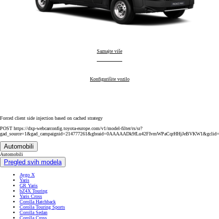
Proace Max
Saznajte više
:
Proace Max
Konfigurišite vozilo
:
Forced client side injection based on cached strategy
POST https://dxp-webcarconfig.toyota-europe.com/v1/model-filter/rs/sr?
gad_source=1&gad_campaignid=214777261&gbraid=0AAAAADk9fLu42FIvmWPaCqrHHjJeBVKW1&g
Automobili
Automobili
Pregled svih modela
Aygo X
Yaris
GR Yaris
bZ4X Touring
Yaris Cross
Corolla Hatchback
Corolla Touring Sports
Corolla Sedan
Corolla Cross