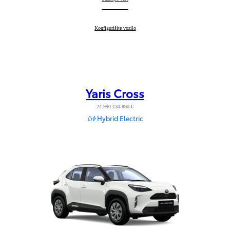
Aygo X
Konfigurišite vozilo
:
Yaris Cross
24.990 €
30.890 €
Hybrid Electric