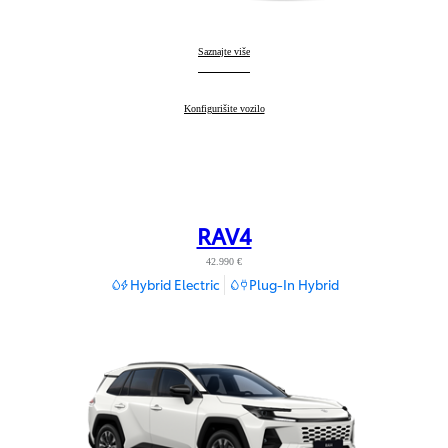
Toyota bZ4X
Saznajte više
:
Toyota bZ4X
Konfigurišite vozilo
:
RAV4
42.990 €
Hybrid Electric
Plug-In Hybrid