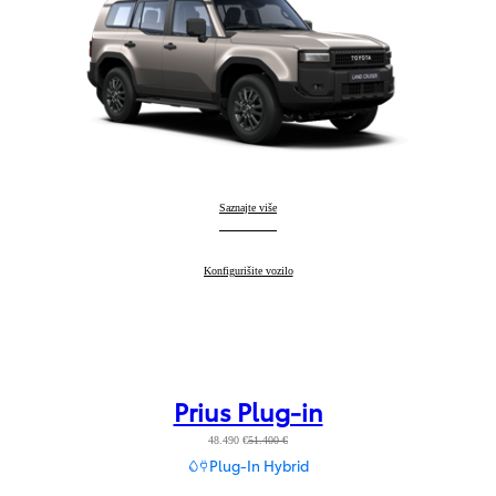
Land Cruiser
Saznajte više
:
Land Cruiser
Konfigurišite vozilo
:
Prius Plug-in
48.490 €
51.400 €
Plug-In Hybrid