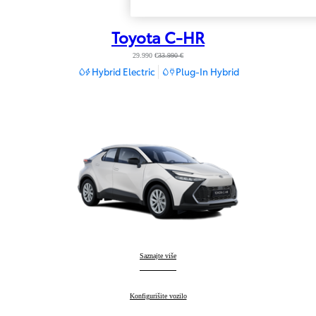
Toyota C-HR
29.990 €
33.990 €
Hybrid Electric
Plug-In Hybrid
Toyota C-HR
Saznajte više
:
Toyota C-HR
Konfigurišite vozilo
: