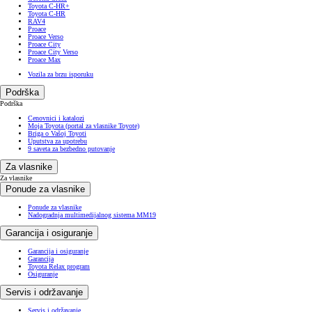
Toyota C-HR+
Toyota C-HR
RAV4
Proace
Proace Verso
Proace City
Proace City Verso
Proace Max
Vozila za brzu isporuku
Podrška
Podrška
Cenovnici i katalozi
Moja Toyota (portal za vlasnike Toyote)
Briga o Vašoj Toyoti
Uputstva za upotrebu
9 saveta za bezbedno putovanje
Za vlasnike
Za vlasnike
Ponude za vlasnike
Ponude za vlasnike
Nadogradnja multimedijalnog sistema MM19
Garancija i osiguranje
Garancija i osiguranje
Garancija
Toyota Relax program
Osiguranje
Servis i održavanje
Servis i održavanje