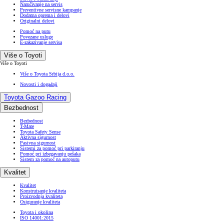
Naručivanje na servis
Preventivne servisne kampanje
Dodatna oprema i delovi
Originalni delovi
Pomoć na putu
Povezane usluge
E-zakazivanje servisa
Više o Toyoti
Više o Toyoti
Više o Toyota Srbija d.o.o.
Novosti i događaji
Toyota Gazoo Racing
Bezbednost
Bezbednost
T-Mate
Toyota Safety Sense
Aktivna sigurnost
Pasivna sigurnost
Sistemi za pomoć pri parkiranju
Pomoć pri izbegavanju pešaka
Sistem za pomoć na autoputu
Kvalitet
Kvalitet
Konstruisanje kvaliteta
Proizvodnja kvaliteta
Osiguranje kvaliteta
Toyota i okolina
ISO 14001:2015