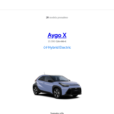
20
modela pronađeno
Number of filtered results
:
20
Aygo X
19.990 €
20.490 €
Hybrid Electric
Aygo X
Saznajte više
: