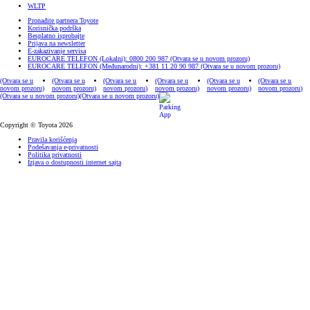
WLTP
Pronađite partnera Toyote
Korisnička podrška
Besplatno isprobajte
Prijava na newsletter
E-zakazivanje servisa
EUROCARE TELEFON (Lokalni): 0800 200 987
(Otvara se u novom prozoru)
EUROCARE TELEFON (Međunarodni): +381 11 20 90 987
(Otvara se u novom prozoru)
(Otvara se u
(Otvara se u
(Otvara se u
(Otvara se u
(Otvara se u
(Otvara se u
novom prozoru)
novom prozoru)
novom prozoru)
novom prozoru)
novom prozoru)
novom prozoru)
(Otvara se u novom prozoru)
(Otvara se u novom prozoru)
Copyright © Toyota 2026
Pravila korišćenja
Podešavanja e-privatnosti
Politika privatnosti
Izjava o dostupnosti internet sajta