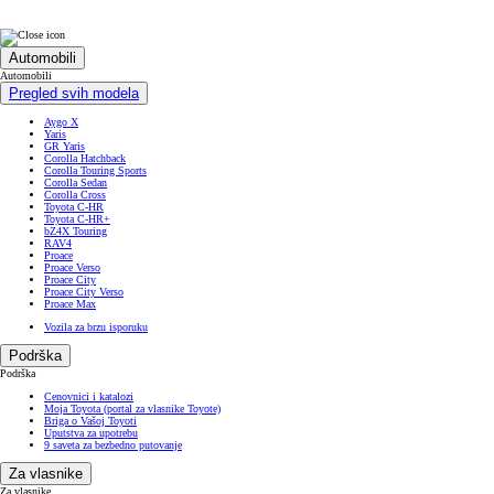
Automobili
Automobili
Pregled svih modela
Aygo X
Yaris
GR Yaris
Corolla Hatchback
Corolla Touring Sports
Corolla Sedan
Corolla Cross
Toyota C-HR
Toyota C-HR+
bZ4X Touring
RAV4
Proace
Proace Verso
Proace City
Proace City Verso
Proace Max
Vozila za brzu isporuku
Podrška
Podrška
Cenovnici i katalozi
Moja Toyota (portal za vlasnike Toyote)
Briga o Vašoj Toyoti
Uputstva za upotrebu
9 saveta za bezbedno putovanje
Za vlasnike
Za vlasnike