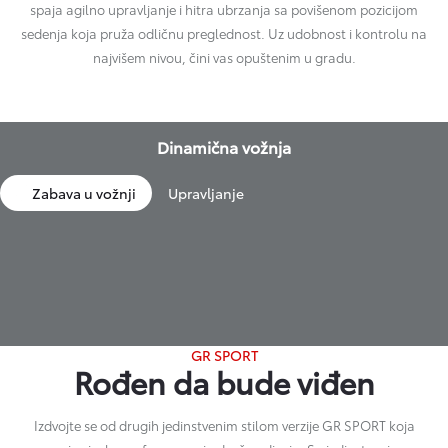
spaja agilno upravljanje i hitra ubrzanja sa povišenom pozicijom
sedenja koja pruža odličnu preglednost. Uz udobnost i kontrolu na
najvišem nivou, čini vas opuštenim u gradu.
Dinamična vožnja
Zabava u vožnji
Upravljanje
GR SPORT
Rođen da bude viđen
Izdvojte se od drugih jedinstvenim stilom verzije GR SPORT koja