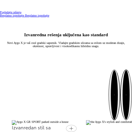
Pogledajte rešenja
Besplatno isprobajte
Besplatno isprobajte
Izvanredna rešenja uključena kao standard
Novi Aygo X je vaš cool gradski saputnik. Vladajte gradskim ulicama sa stilom uz moderan dizajn,
okretnost, upravljivost i visokoefikasnu hibridnu snagu.
Sledeće
Prethodno
Izvanredan stil sa
Open card