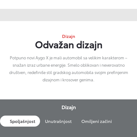
Dizajn
Odvažan dizajn
Potpuno novi Aygo X je mali automobil sa velikim karakterom –
snažan izraz urbane energije. Smelo oblikovan i neverovatno
društven, redefiniše stil gradskog automobila svojim prefinjenim
dizajnom i krosover genima.
Dizajn
Spoljašnjost
Unutrašnjost
Omiljeni začini