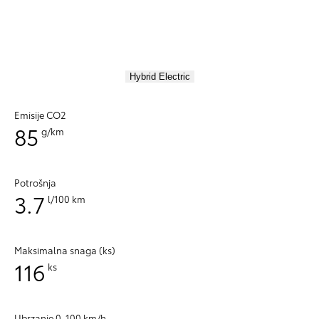
Hybrid Electric
Emisije CO2
85
g/km
Potrošnja
3.7
l/100 km
Maksimalna snaga (ks)
116
ks
Ubrzanje 0-100 km/h