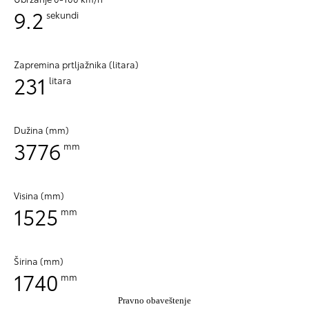
9.2
sekundi
Zapremina prtljažnika (litara)
231
litara
Dužina (mm)
3776
mm
Visina (mm)
1525
mm
Širina (mm)
1740
mm
Pravno obaveštenje