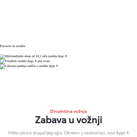
Prevucite da istražite
Dinamična vožnja
Zabava u vožnji
Vidite ulice iz drugačijeg ugla. Okretan u saobraćaju, novi Aygo X