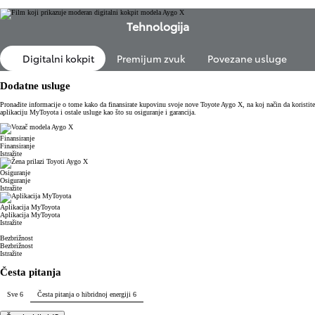
Tehnologija
Digitalni kokpit
Premijum zvuk
Povezane usluge
Dodatne usluge
Pronađite informacije o tome kako da finansirate kupovinu svoje nove Toyote Aygo X, na koj način da koristite
aplikaciju MyToyota i ostale usluge kao što su osiguranje i garancija.
Finansiranje
Finansiranje
Istražite
Osiguranje
Osiguranje
Istražite
Aplikacija MyToyota
Aplikacija MyToyota
Istražite
Bezbrižnost
Bezbrižnost
Istražite
Česta pitanja
Sve
6
Česta pitanja o hibridnoj energiji
6