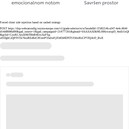
emocionalnom notom
Savršen prostor
Forced client side injection based on cached strategy
POST https://dxp-webcarconfig.toyota-europe.com/v1/grade-selector/rs/sr?modelId=37d0214b-a347-4e4c-864f-
d14df8086d90&gad_source=1&gad_campaignid=214777261&gbraid=0AAAAADk9fLtM6cwzcqtD_4mEt1xQ8
&gclid=CjwKCAjwhNbTBhB4EiwAsFSg-
oI1DghCzQF0VOs76soREzReC8UnrrP33aJxrFjJOrEbHDNTUOibxRoCPVIQAvD_BwE