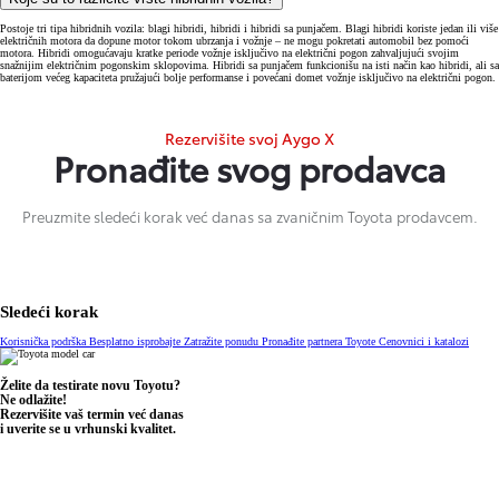
Postoje tri tipa hibridnih vozila: blagi hibridi, hibridi i hibridi sa punjačem. Blagi hibridi koriste jedan ili više
električnih motora da dopune motor tokom ubrzanja i vožnje – ne mogu pokretati automobil bez pomoći
motora. Hibridi omogućavaju kratke periode vožnje isključivo na električni pogon zahvaljujući svojim
snažnijim električnim pogonskim sklopovima. Hibridi sa punjačem funkcionišu na isti način kao hibridi, ali sa
baterijom većeg kapaciteta pružajući bolje performanse i povećani domet vožnje isključivo na električni pogon.
Rezervišite svoj Aygo X
Pronađite svog prodavca
Preuzmite sledeći korak već danas sa zvaničnim Toyota prodavcem.
Sledeći korak
Korisnička podrška
Besplatno isprobajte
Zatražite ponudu
Pronađite partnera Toyote
Cenovnici i katalozi
Želite da testirate novu Toyotu?
Ne odlažite!
Rezervišite vaš termin već danas
i uverite se u vrhunski kvalitet.