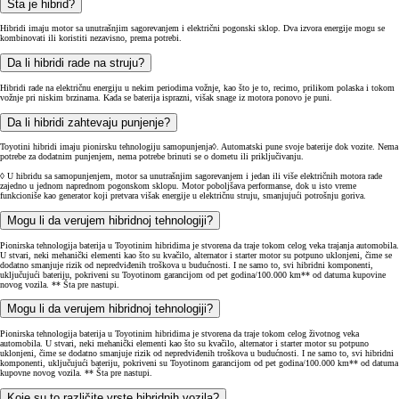
Šta je hibrid?
Hibridi imaju motor sa unutrašnjim sagorevanjem i električni pogonski sklop. Dva izvora energije mogu se
kombinovati ili koristiti nezavisno, prema potrebi.
Da li hibridi rade na struju?
Hibridi rade na električnu energiju u nekim periodima vožnje, kao što je to, recimo, prilikom polaska i tokom
vožnje pri niskim brzinama. Kada se baterija isprazni, višak snage iz motora ponovo je puni.
Da li hibridi zahtevaju punjenje?
Toyotini hibridi imaju pionirsku tehnologiju samopunjenja◊. Automatski pune svoje baterije dok vozite. Nema
potrebe za dodatnim punjenjem, nema potrebe brinuti se o dometu ili priključivanju.
◊ U hibridu sa samopunjenjem, motor sa unutrašnjim sagorevanjem i jedan ili više električnih motora rade
zajedno u jednom naprednom pogonskom sklopu. Motor poboljšava performanse, dok u isto vreme
funkcioniše kao generator koji pretvara višak energije u električnu struju, smanjujući potrošnju goriva.
Mogu li da verujem hibridnoj tehnologiji?
Pionirska tehnologija baterija u Toyotinim hibridima je stvorena da traje tokom celog veka trajanja automobila.
U stvari, neki mehanički elementi kao što su kvačilo, alternator i starter motor su potpuno uklonjeni, čime se
dodatno smanjuje rizik od nepredviđenih troškova u budućnosti. I ne samo to, svi hibridni komponenti,
uključujući bateriju, pokriveni su Toyotinom garancijom od pet godina/100.000 km** od datuma kupovine
novog vozila. ** Šta pre nastupi.
Mogu li da verujem hibridnoj tehnologiji?
Pionirska tehnologija baterija u Toyotinim hibridima je stvorena da traje tokom celog životnog veka
automobila. U stvari, neki mehanički elementi kao što su kvačilo, alternator i starter motor su potpuno
uklonjeni, čime se dodatno smanjuje rizik od nepredviđenih troškova u budućnosti. I ne samo to, svi hibridni
komponenti, uključujući bateriju, pokriveni su Toyotinom garancijom od pet godina/100.000 km** od datuma
kupovne novog vozila. ** Šta pre nastupi.
Koje su to različite vrste hibridnih vozila?