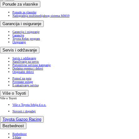
Ponude za vlasnike
Ponude za vlasnike
Nadogradnja multimedijalnog sistema MM19
Garancija i osiguranje
Garancija i osiguranje
Garancija
Toyota Relax program
Osiguranje
Servis i održavanje
Servis i održavanje
Naručivanje na servis
Preventivne servisne kampanje
Dodatna oprema i delovi
Originalni delovi
Pomoć na putu
Povezane usluge
E-zakazivanje servisa
Više o Toyoti
Više o Toyoti
Više o Toyota Srbija d.o.o.
Novosti i događaji
Toyota Gazoo Racing
Bezbednost
Bezbednost
T-Mate