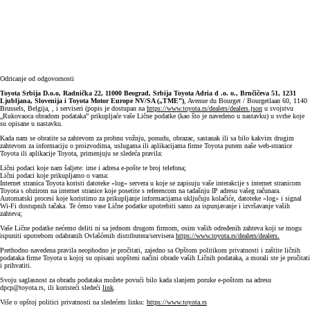
Odricanje od odgovornosti
Toyota Srbija D.o.o, Radnička 22, 11000 Beograd, Srbija Toyota Adria d .o. o., Brnčičeva 51, 1231
Ljubljana, Slovenija i Toyota Motor Europe NV/SA („TME”)
, Avenue du Bourget / Bourgetlaan 60, 1140
Brussels, Belgija, , i serviseri (popis je dostupan na
https://www.toyota.rs/dealers/dealers.json
u svojstvu
„Rukovaoca obradom podataka” prikupljaće vaše Lične podatke (kao što je navedeno u nastavku) u svrhe koje
su opisane u nastavku.
Kada nam se obratite sa zahtevom za probnu vožnju, ponudu, obrazac, sastanak ili sa bilo kakvim drugim
zahtevom za informaciju o proizvodima, uslugama ili aplikacijama firme Toyota putem naše web-stranice
Toyota ili aplikacije Toyota, primenjuju se sledeća pravila:
Lični podaci koje nam šaljete: ime i adresa e-pošte te broj telefona;
Lični podaci koje prikupljamo o vama:
Internet stranica Toyota koristi datoteke »log« servera u koje se zapisuju vaše interakcije s internet stranicom
Toyota s obzirom na internet stranice koje posetite s referencom na tadašnju IP adresu vašeg računara.
Automatski procesi koje koristimo za prikupljanje informacijama uključuju kolačiće, datoteke »log« i signal
Wi-Fi dostupnih tačaka. Te ćemo vase Lične podatke upotrebiti samo za ispunjavanje i izvršavanje vaših
zahteva;
Vaše Lične podatke nećemo deliti ni sa jednom drugom firmom, osim vaših određenih zahteva koji se mogu
ispuniti upotrebom odabranih Ovlašćenih distributera/servisera
https://www.toyota.rs/dealers/dealers.
Prethodno navedena pravila neophodno je pročitati, zajedno sa Opštom politikom privatnosti i zaštite ličnih
podataka firme Toyota u kojoj su opisani uopšteni načini obrade vaših Ličnih podataka, a morali ste je pročitati
i prihvatiti.
Svoju saglasnost za obradu podataka možete povući bilo kada slanjem poruke e-poštom na adresu
dpcp@toyota.rs, ili koristeći sledeći
link
.
Više o opštoj politici privatnosti na sledećem linku:
https://www.toyota.rs