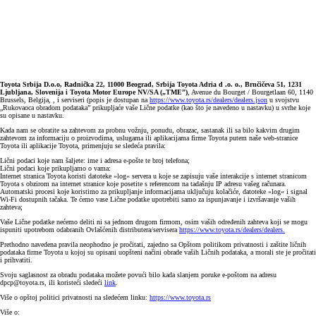
Toyota Srbija D.o.o, Radnička 22, 11000 Beograd, Srbija Toyota Adria d .o. o., Brnčičeva 51, 1231
Ljubljana, Slovenija i Toyota Motor Europe NV/SA („TME”)
, Avenue du Bourget / Bourgetlaan 60, 1140
Brussels, Belgija, , i serviseri (popis je dostupan na
https://www.toyota.rs/dealers/dealers.json
u svojstvu
„Rukovaoca obradom podataka” prikupljaće vaše Lične podatke (kao što je navedeno u nastavku) u svrhe koje
su opisane u nastavku.
Kada nam se obratite sa zahtevom za probnu vožnju, ponudu, obrazac, sastanak ili sa bilo kakvim drugim
zahtevom za informaciju o proizvodima, uslugama ili aplikacijama firme Toyota putem naše web-stranice
Toyota ili aplikacije Toyota, primenjuju se sledeća pravila:
Lični podaci koje nam šaljete: ime i adresa e-pošte te broj telefona;
Lični podaci koje prikupljamo o vama:
Internet stranica Toyota koristi datoteke »log« servera u koje se zapisuju vaše interakcije s internet stranicom
Toyota s obzirom na internet stranice koje posetite s referencom na tadašnju IP adresu vašeg računara.
Automatski procesi koje koristimo za prikupljanje informacijama uključuju kolačiće, datoteke »log« i signal
Wi-Fi dostupnih tačaka. Te ćemo vase Lične podatke upotrebiti samo za ispunjavanje i izvršavanje vaših
zahteva;
Vaše Lične podatke nećemo deliti ni sa jednom drugom firmom, osim vaših određenih zahteva koji se mogu
ispuniti upotrebom odabranih Ovlašćenih distributera/servisera
https://www.toyota.rs/dealers/dealers.
Prethodno navedena pravila neophodno je pročitati, zajedno sa Opštom politikom privatnosti i zaštite ličnih
podataka firme Toyota u kojoj su opisani uopšteni načini obrade vaših Ličnih podataka, a morali ste je pročitati
i prihvatiti.
Svoju saglasnost za obradu podataka možete povući bilo kada slanjem poruke e-poštom na adresu
dpcp@toyota.rs, ili koristeći sledeći
link
.
Više o opštoj politici privatnosti na sledećem linku:
https://www.toyota.rs
Više o: