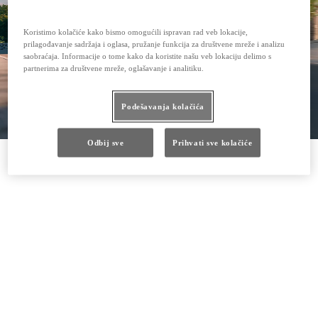
Koristimo kolačiće kako bismo omogućili ispravan rad veb lokacije,
prilagođavanje sadržaja i oglasa, pružanje funkcija za društvene mreže i analizu
saobraćaja. Informacije o tome kako da koristite našu veb lokaciju delimo s
partnerima za društvene mreže, oglašavanje i analitiku.
Podešavanja kolačića
Odbij sve
Prihvati sve kolačiće