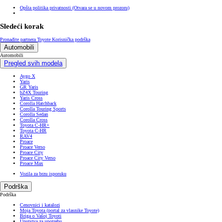
Opšta politika privatnosti
(Otvara se u novom prozoru)
Sledeći korak
Pronađite partnera Toyote
Korisnička podrška
Automobili
Automobili
Pregled svih modela
Aygo X
Yaris
GR Yaris
bZ4X Touring
Yaris Cross
Corolla Hatchback
Corolla Touring Sports
Corolla Sedan
Corolla Cross
Toyota C-HR+
Toyota C-HR
RAV4
Proace
Proace Verso
Proace City
Proace City Verso
Proace Max
Vozila za brzu isporuku
Podrška
Podrška
Cenovnici i katalozi
Moja Toyota (portal za vlasnike Toyote)
Briga o Vašoj Toyoti
Uputstva za upotrebu