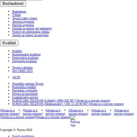
Bezbednost
Bezbednost
T-Mate
Toyota Safety Sense
Aktivna sigurnost
Pasivna sigurnost
Sistemi za pomoć pri parkiranju
Pomoć pri izbegavanju pešaka
Sistem za pomoć na autoputu
Kvalitet
Kvalitet
Konstruisanje kvaliteta
Proizvodnja kvaliteta
Osiguranje kvaliteta
Toyota i okolina
ISO 14001:2015
WLTP
Pronađite partnera Toyote
Korisnička podrška
Besplatno isprobajte
Prijava na newsletter
E-zakazivanje servisa
EUROCARE TELEFON (Lokalni): 0800 200 987
(Otvara se u novom prozoru)
EUROCARE TELEFON (Međunarodni): +381 11 20 90 987
(Otvara se u novom prozoru)
(Otvara se u
(Otvara se u
(Otvara se u
(Otvara se u
(Otvara se u
(Otvara se u
novom prozoru)
novom prozoru)
novom prozoru)
novom prozoru)
novom prozoru)
novom prozoru)
(Otvara se u novom prozoru)
(Otvara se u novom prozoru)
Copyright © Toyota 2026
Pravila korišćenja