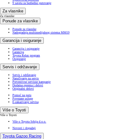
9 saveta za bezbedno putovanje
Za vlasnike
Za vlasnike
Ponude za vlasnike
Ponude za vlasnike
Nadogradnja multimedijalnog sistema MM19
Garancija i osiguranje
Garancija i osiguranje
Garancija
Toyota Relax program
Osiguranje
Servis i održavanje
Servis i održavanje
Naručivanje na servis
Preventivne servisne kampanje
Dodatna oprema i delovi
Originalni delovi
Pomoć na putu
Povezane usluge
E-zakazivanje servisa
Više o Toyoti
Više o Toyoti
Više o Toyota Srbija d.o.o.
Novosti i događaji
Toyota Gazoo Racing