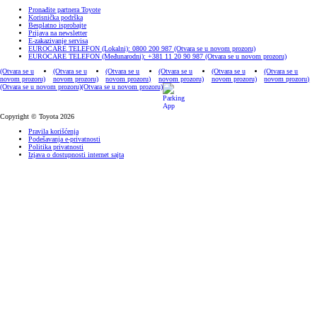
Pronađite partnera Toyote
Korisnička podrška
Besplatno isprobajte
Prijava na newsletter
E-zakazivanje servisa
EUROCARE TELEFON (Lokalni): 0800 200 987
(Otvara se u novom prozoru)
EUROCARE TELEFON (Međunarodni): +381 11 20 90 987
(Otvara se u novom prozoru)
(Otvara se u
(Otvara se u
(Otvara se u
(Otvara se u
(Otvara se u
(Otvara se u
novom prozoru)
novom prozoru)
novom prozoru)
novom prozoru)
novom prozoru)
novom prozoru)
(Otvara se u novom prozoru)
(Otvara se u novom prozoru)
Copyright © Toyota 2026
Pravila korišćenja
Podešavanja e-privatnosti
Politika privatnosti
Izjava o dostupnosti internet sajta