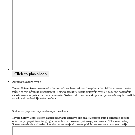
Click to play video
Automatska duga svetla
Toyota Safety Sense automatska duga svetla su konstruisana da optimizuju vidljivost tokom noćne
vožnje za sve učesnike u saobraćaju. Kamera detektuje svetla dolazećih vozila i okolnog saobraćaja,
ali istovremeno prati i nivo ulične rasvete. Sistem zatim automatski prebacuje između dugih i kratkih
svetala radi bezbednije noćne vožnje.
Sistem za prepoznavanje saobraćajnih znakova
Toyota Safety Sense sistem za prepoznavanje znakova čita znakove pored puta i prikazuje korisne
informacije, poput trenutnog ograničena brzine i zabrane preticanja, na novom TFT ekranu u boji.
Sistem takođe daje vizuelno i zvučno upozorenje ako se ne pridržavate saobraćajne signalizacije.