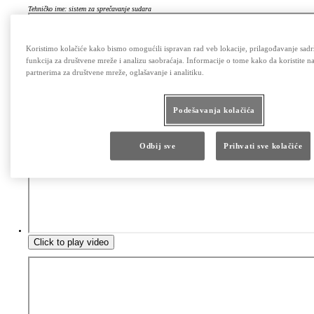
Tehničko ime: sistem za sprečavanje sudara
Koristimo kolačiće kako bismo omogućili ispravan rad veb lokacije, prilagođavanje sadrž
funkcija za društvene mreže i analizu saobraćaja. Informacije o tome kako da koristite n
partnerima za društvene mreže, oglašavanje i analitiku.
Podešavanja kolačića
Odbij sve
Prihvati sve kolačiće
Click to play video