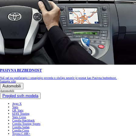
PASIVNA BEZBEDNOST
Naš rad na sprečavanju i smanjenju povreda u slučaju nesreće je poznat kao Pasivna bezbednost.
Saznajte više
Automobili
Automobili
Pregled svih modela
Aygo X
Yaris
GR Yaris
bZ4X Touring
Yaris Cross
Corolla Hatchback
Corolla Touring Sports
Corolla Sedan
Corolla Cross
Toyota C-HR+