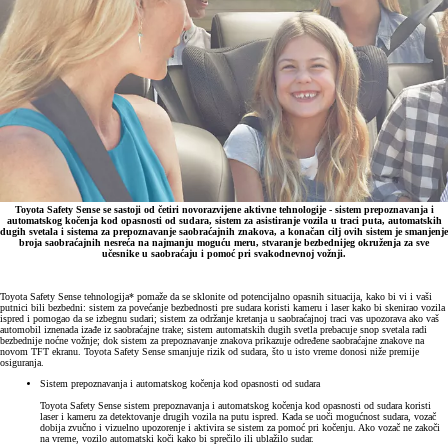
Toyota Safety Sense se sastoji od četiri novorazvijene aktivne tehnologije - sistem prepoznavanja i
automatskog kočenja kod opasnosti od sudara, sistem za asistiranje vozila u traci puta, automatskih
dugih svetala i sistema za prepoznavanje saobraćajnih znakova, a konačan cilj ovih sistem je smanjenje
broja saobraćajnih nesreća na najmanju moguću meru, stvaranje bezbednijeg okruženja za sve
učesnike u saobraćaju i pomoć pri svakodnevnoj vožnji.
Toyota Safety Sense tehnologija* pomaže da se sklonite od potencijalno opasnih situacija, kako bi vi i vaši
putnici bili bezbedni: sistem za povećanje bezbednosti pre sudara koristi kameru i laser kako bi skenirao vozila
ispred i pomogao da se izbegnu sudari; sistem za održanje kretanja u saobraćajnoj traci vas upozorava ako vaš
automobil iznenada izađe iz saobraćajne trake; sistem automatskih dugih svetla prebacuje snop svetala radi
bezbednije noćne vožnje; dok sistem za prepoznavanje znakova prikazuje određene saobraćajne znakove na
novom TFT ekranu. Toyota Safety Sense smanjuje rizik od sudara, što u isto vreme donosi niže premije
osiguranja.
Sistem prepoznavanja i automatskog kočenja kod opasnosti od sudara
Toyota Safety Sense sistem prepoznavanja i automatskog kočenja kod opasnosti od sudara koristi
laser i kameru za detektovanje drugih vozila na putu ispred. Kada se uoči mogućnost sudara, vozač
dobija zvučno i vizuelno upozorenje i aktivira se sistem za pomoć pri kočenju. Ako vozač ne zakoči
na vreme, vozilo automatski koči kako bi sprečilo ili ublažilo sudar.