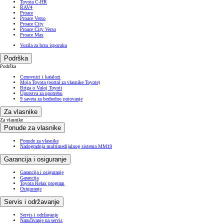
Toyota C-HR
RAV4
Proace
Proace Verso
Proace City
Proace City Verso
Proace Max
Vozila za brzu isporuku
Podrška
Podrška
Cenovnici i katalozi
Moja Toyota (portal za vlasnike Toyote)
Briga o Vašoj Toyoti
Uputstva za upotrebu
9 saveta za bezbedno putovanje
Za vlasnike
Za vlasnike
Ponude za vlasnike
Ponude za vlasnike
Nadogradnja multimedijalnog sistema MM19
Garancija i osiguranje
Garancija i osiguranje
Garancija
Toyota Relax program
Osiguranje
Servis i održavanje
Servis i održavanje
Naručivanje na servis