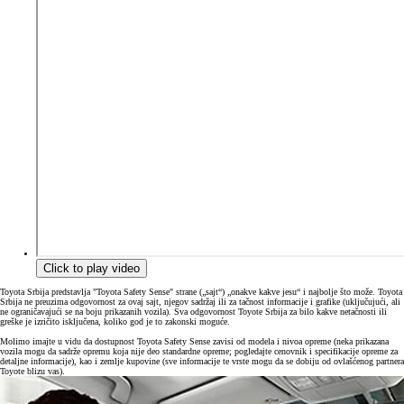
Click to play video
Toyota Srbija predstavlja "Toyota Safety Sense" strane („sajt“) „onakve kakve jesu“ i najbolje što može. Toyota
Srbija ne preuzima odgovornost za ovaj sajt, njegov sadržaj ili za tačnost informacije i grafike (uključujući, ali
ne ograničavajući se na boju prikazanih vozila). Sva odgovornost Toyote Srbija za bilo kakve netačnosti ili
greške je izričito isključena, koliko god je to zakonski moguće.
Molimo imajte u vidu da dostupnost Toyota Safety Sense zavisi od modela i nivoa opreme (neka prikazana
vozila mogu da sadrže opremu koja nije deo standardne opreme; pogledajte cenovnik i specifikacije opreme za
detaljne informacije), kao i zemlje kupovine (sve informacije te vrste mogu da se dobiju od ovlašćenog partnera
Toyote blizu vas).