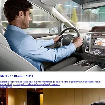
AKTIVNA BEZBEDNOST
Filozofija koja stoji iza tehnologije aktivne bezbednosti je da „pomogne u garantovanju bezbednosti naših
automobila i pri tom podrži naše vozače u sprečavanju nesreća“.
Saznajte više