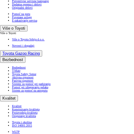
Preventivne servisne kampanje
Dodatna oprema i delovi
Originalni delovi
Pomoć na putu
Povezane usluge
E-zakazivanje servisa
Više o Toyoti
Više o Toyoti
Više o Toyota Srbija d.o.o.
Novosti i događaji
Toyota Gazoo Racing
Bezbednost
Bezbednost
T-Mate
Toyota Safety Sense
Aktivna sigurnost
Pasivna sigurnost
Sistemi za pomoć pri parkiranju
Pomoć pri izbegavanju pešaka
Sistem za pomoć na autoputu
Kvalitet
Kvalitet
Konstruisanje kvaliteta
Proizvodnja kvaliteta
Osiguranje kvaliteta
Toyota i okolina
ISO 14001:2015
WLTP