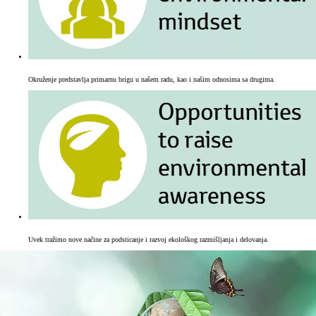
Okruženje predstavlja primarnu brigu u našem radu, kao i našim odnosima sa drugima.
Uvek tražimo nove načine za podsticanje i razvoj ekološkog razmišljanja i delovanja.