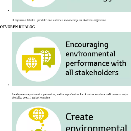
Dizajniramo fabrike i produkcione sisteme i metode koje su ekološki odgovorne.
OTVOREN DIJALOG
Sarađujemo sa poslovnim partnerima, našim zaposlenima kao i našim kupcima, radi promovisanja
ekološke svesti i najbolje prakse.