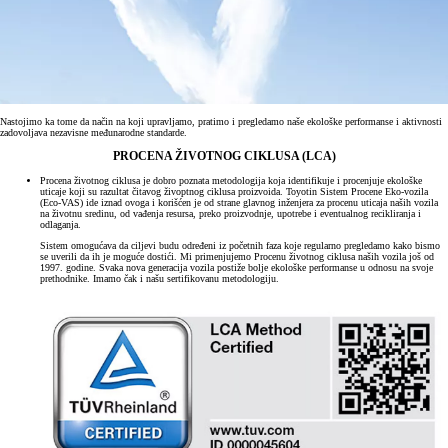
Nastojimo ka tome da način na koji upravljamo, pratimo i pregledamo naše ekološke performanse i aktivnosti
zadovoljava nezavisne međunarodne standarde.
PROCENA ŽIVOTNOG CIKLUSA (LCA)
Procena životnog ciklusa je dobro poznata metodologija koja identifikuje i procenjuje ekološke
uticaje koji su razultat čitavog živoptnog ciklusa proizvoida. Toyotin Sistem Procene Eko-vozila
(Eco-VAS) ide iznad ovoga i korišćen je od strane glavnog inženjera za procenu uticaja naših vozila
na životnu sredinu, od vađenja resursa, preko proizvodnje, upotrebe i eventualnog recikliranja i
odlaganja.
Sistem omogućava da ciljevi budu određeni iz početnih faza koje regularno pregledamo kako bismo
se uverili da ih je moguće dostići. Mi primenjujemo Procenu životnog ciklusa naših vozila još od
1997. godine. Svaka nova generacija vozila postiže bolje ekološke performanse u odnosu na svoje
prethodnike. Imamo čak i našu sertifikovanu metodologiju.