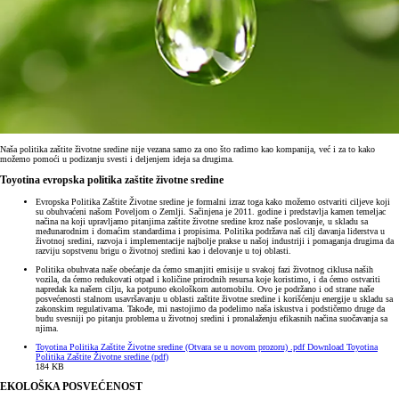
Naša politika zaštite životne sredine nije vezana samo za ono što radimo kao kompanija, već i za to kako
možemo pomoći u podizanju svesti i deljenjem ideja sa drugima.
Toyotina evropska politika zaštite životne sredine
Evropska Politika Zaštite Životne sredine je formalni izraz toga kako možemo ostvariti ciljeve koji
su obuhvaćeni našom Poveljom o Zemlji. Sačinjena je 2011. godine i predstavlja kamen temeljac
načina na koji upravljamo pitanjima zaštite životne sredine kroz naše poslovanje, u skladu sa
međunarodnim i domaćim standardima i propisima. Politika podržava naš cilj davanja liderstva u
životnoj sredini, razvoja i implementacije najbolje prakse u našoj industriji i pomaganja drugima da
razviju sopstvenu brigu o životnoj sredini kao i delovanje u toj oblasti.
Politika obuhvata naše obećanje da ćemo smanjiti emisije u svakoj fazi životnog ciklusa naših
vozila, da ćemo redukovati otpad i količine prirodnih resursa koje koristimo, i da ćemo ostvariti
napredak ka našem cilju, ka potpuno ekološkom automobilu. Ovo je podržano i od strane naše
posvećenosti stalnom usavršavanju u oblasti zaštite životne sredine i korišćenju energije u skladu sa
zakonskim regulativama. Takođe, mi nastojimo da podelimo naša iskustva i podstičemo druge da
budu svesniji po pitanju problema u životnoj sredini i pronalaženju efikasnih načina suočavanja sa
njima.
Toyotina Politika Zaštite Životne sredine
(Otvara se u novom prozoru)
.pdf
Download Toyotina
Politika Zaštite Životne sredine (pdf)
184 KB
EKOLOŠKA POSVEĆENOST