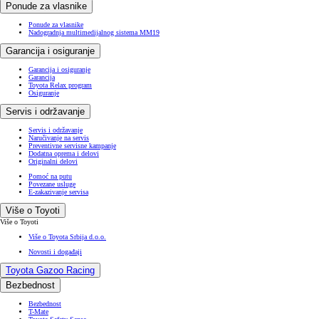
Ponude za vlasnike
Ponude za vlasnike
Nadogradnja multimedijalnog sistema MM19
Garancija i osiguranje
Garancija i osiguranje
Garancija
Toyota Relax program
Osiguranje
Servis i održavanje
Servis i održavanje
Naručivanje na servis
Preventivne servisne kampanje
Dodatna oprema i delovi
Originalni delovi
Pomoć na putu
Povezane usluge
E-zakazivanje servisa
Više o Toyoti
Više o Toyoti
Više o Toyota Srbija d.o.o.
Novosti i događaji
Toyota Gazoo Racing
Bezbednost
Bezbednost
T-Mate