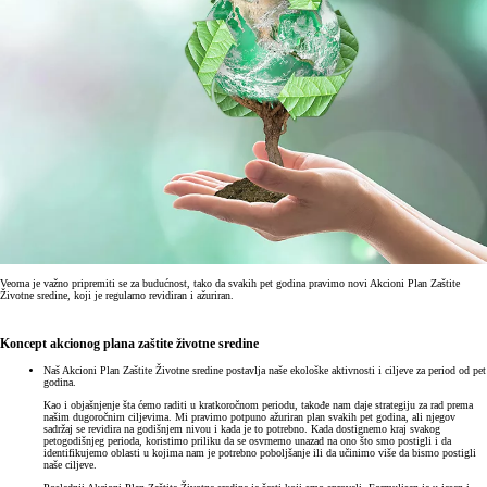
Veoma je važno pripremiti se za budućnost, tako da svakih pet godina pravimo novi Akcioni Plan Zaštite
Životne sredine, koji je regularno revidiran i ažuriran.
Koncept akcionog plana zaštite životne sredine
Naš Akcioni Plan Zaštite Životne sredine postavlja naše ekološke aktivnosti i ciljeve za period od pet
godina.
Kao i objašnjenje šta ćemo raditi u kratkoročnom periodu, takođe nam daje strategiju za rad prema
našim dugoročnim ciljevima. Mi pravimo potpuno ažuriran plan svakih pet godina, ali njegov
sadržaj se revidira na godišnjem nivou i kada je to potrebno. Kada dostignemo kraj svakog
petogodišnjeg perioda, koristimo priliku da se osvrnemo unazad na ono što smo postigli i da
identifikujemo oblasti u kojima nam je potrebno poboljšanje ili da učinimo više da bismo postigli
naše ciljeve.