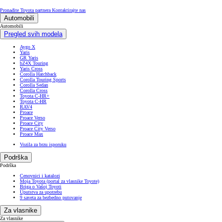
Pronađite Toyota partnera
Kontaktirajte nas
Automobili
Automobili
Pregled svih modela
Aygo X
Yaris
GR Yaris
bZ4X Touring
Yaris Cross
Corolla Hatchback
Corolla Touring Sports
Corolla Sedan
Corolla Cross
Toyota C-HR+
Toyota C-HR
RAV4
Proace
Proace Verso
Proace City
Proace City Verso
Proace Max
Vozila za brzu isporuku
Podrška
Podrška
Cenovnici i katalozi
Moja Toyota (portal za vlasnike Toyote)
Briga o Vašoj Toyoti
Uputstva za upotrebu
9 saveta za bezbedno putovanje
Za vlasnike
Za vlasnike