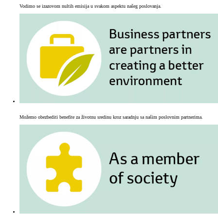
Vodimo se izazovom nultih emisija u svakom aspektu našeg poslovanja.
Možemo obezbediti benefite za životnu sredinu kroz saradnju sa našim poslovnim partnerima.