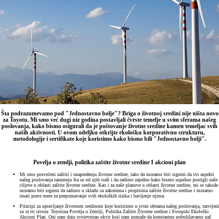
Šta podrazumevamo pod "Jednostavno bolje"? Briga o životnoj sredini nije ništa novo
za Toyotu. Mi smo već dugi niz godina postavljali čvrste temelje u svim sferama našeg
poslovanja, kako bismo osigurali da je poštovanje životne sredine kamen temeljac svih
naših aktivnosti. U ovom odeljku otkrijte ekološku korporativnu strukturu,
metodologije i sertifikate koje koristimo kako bismo bili "Jednostavno bolji".
Povelja o zemlji, politika zaštite životne sredine I akcioni plan
Mi smo posvećeni zaštiti i unapređenju životne sredine, tako da moramo biti sigurni da svi aspekti
našeg poslovanja razumeju šta se od njih traži i da radimo zajedno kako bismo uspešno postigli naše
ciljeve u oblasti zaštite životne sredine. Kao i za naše planove u oblasti životne sredine, mi se takođe
moramo biti sigurni da radimo u skladu sa zakonima i propisima zaštite životne sredine i moramo
imati prave mere za prepoznavanje svih ekoloških rizika i bavljenje njima.
Principi za upravljanje životnom sredinom koje koristimo u svim sferama našeg poslovanja, razvijeni
su iz tri izvora: Toyotina Povelja o Zemlji, Politika Zaštite Životne sredine i Evropski Ekološki
Akcioni Plan. Oni nam daju svojevrstan okvir koji nam pomaže da konstantno poboljšavamo naš