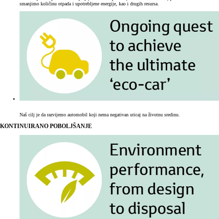
smanjimo količinu otpada i upotrebljene energije, kao i drugih resursa.
Naš cilj je da razvijemo automobil koji nema negativan uticaj na životnu sredinu.
KONTINUIRANO POBOLJŠANJE