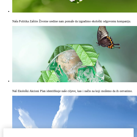
Naša Politika Zaštite Životne sredine nam pomaže da izgradimo ekološki odgovornu kompaniju.
Naš Ekološki Akcioni Plan identifikuje naše ciljeve, kao i način na koji možemo da ih ostvarimo.