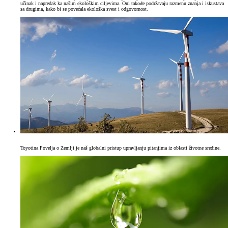
učinak i napredak ka našim ekološkim ciljevima. Oni takođe podržavaju razmenu znanja i iskustava
sa drugima, kako bi se povećala ekološka svest i odgovornost.
Toyotina Povelja o Zemlji je naš globalni pristup upravljanju pitanjima iz oblasti životne sredine.