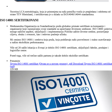
Toyotina LCA metodologija, koja je primenjena na naša putnička vozila je pregledana i odobrena od
strane TÜV Rheinland, i sertifikovana je u skladu sa ISO14040/14044 standardima.
ISO 14001 SERTIFIKOVANI
Međunarodna Organizacija za Standardizaciju pruža globalno priznate sertifikate za kompanije i
organizacije koje ispunjavanju svoje standarde za upravljanje životnom sredinom. ISO 14001 pokriva
mnoge različite aspekte, uključujući i implementaciju Politike zaštite životne sredine, postavljanje
ciljeva, obuku i svesnost, kao i redovno praćenje učinka.
Mi cenimo ISO 14001 i sredstva koja pruža, koja podržavaju našu posvećenost i stalno usavršavanje
u našim ekološkim performasama.
Više od 20 naših lokacija u Evropi je dobilo ISO 14001 sertifikate, uključujući fabrike, prodajne i
logističke centre.
Pored toga, više od trećine naših partnera je takođe dobilo ekološke sertifikate.
Preuzmite
Toyota ISO 14001 sertifikat
(Otvara se u novom prozoru)
.pdf
Download Toyota ISO 14001 sertifikat
(pdf)
229 KB