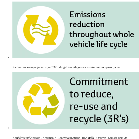
Radimo na smanjenju emisije CO2 i drugih štetnih gasova u svim našim operacijama.
Korišćenje naše parole - Smanjenje, Ponovna upotreba, Reciklaža i Obnova, pomaže nam da