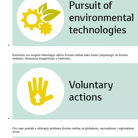
Koristimo sve moguće tehnologije zaštite životne sredine kako bismo potpomogli da životna
srednina i ekonomija koegzistiraju u harmoniji.
Ovo nam pomaže u rešavanju problema životne sredine na globalnom, nacionalnom i regionalnom
nivou.