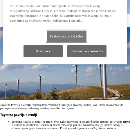
Koristimo kolačiće kako bismo omogućili ispravan rad veb lokacije,
prilagođavanje sadržaja i oglasa, pružanje funkcija za društvene mreže i analizu
saobraćaja. Informacije o tome kako da koristite našu veb lokaciju delimo s
partnerima za društvene mreže, oglašavanje i analitiku.
Nastojimo da ispunimo i održimo međunarodno priznate ekološke standarde.
Podešavanja kolačića
Odbij sve
Prihvati sve kolačiće
Toyotina Povelja o Zemlji izražava našu centralnu filozofiju o životnoj sredini, kao i našu posvećenost da
pomognemo u stvaranju održivog društva, sa nultim emisijama.
Toyotina povelja o zemlji
Toyotina Povelja o Zemlji je temelj svih naših aktivnosti u oblasti životne sredine. To je jasna izjava
o osnovnim političkim i akcionim smernicama koje pratimo da bismo postigli održivi razvoj i
efikasno upravljanje životnom sredinom. Povelja je usko povezana sa Toyotinim Vodećim