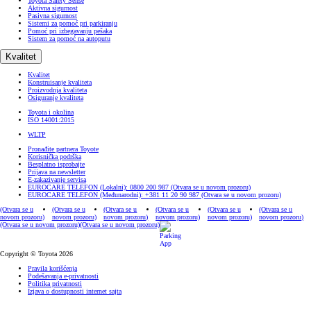
Toyota Safety Sense
Aktivna sigurnost
Pasivna sigurnost
Sistemi za pomoć pri parkiranju
Pomoć pri izbegavanju pešaka
Sistem za pomoć na autoputu
Kvalitet
Kvalitet
Konstruisanje kvaliteta
Proizvodnja kvaliteta
Osiguranje kvaliteta
Toyota i okolina
ISO 14001:2015
WLTP
Pronađite partnera Toyote
Korisnička podrška
Besplatno isprobajte
Prijava na newsletter
E-zakazivanje servisa
EUROCARE TELEFON (Lokalni): 0800 200 987
(Otvara se u novom prozoru)
EUROCARE TELEFON (Međunarodni): +381 11 20 90 987
(Otvara se u novom prozoru)
(Otvara se u
(Otvara se u
(Otvara se u
(Otvara se u
(Otvara se u
(Otvara se u
novom prozoru)
novom prozoru)
novom prozoru)
novom prozoru)
novom prozoru)
novom prozoru)
(Otvara se u novom prozoru)
(Otvara se u novom prozoru)
Copyright © Toyota 2026
Pravila korišćenja
Podešavanja e-privatnosti
Politika privatnosti
Izjava o dostupnosti internet sajta