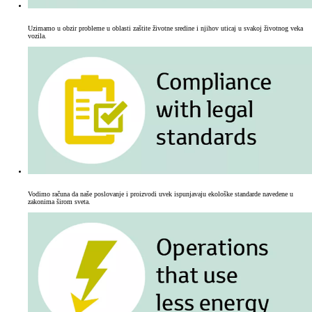
Uzimamo u obzir probleme u oblasti zaštite životne sredine i njihov uticaj u svakoj životnog veka
vozila.
Vodimo računa da naše poslovanje i proizvodi uvek ispunjavaju ekološke standarde navedene u
zakonima širom sveta.