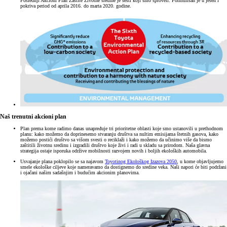
Poslednji Akcioni Plan Zaštite Životne sredine je šesti koji smo sproveli. Formulisan je u jesen i
pokriva period od aprila 2016. do marta 2020. godine.
Naš trenutni akcioni plan
Plan prema kome radimo danas unapređuje tri prioritetne oblasti koje smo ustanovili u prethodnom
planu: kako možemo da doprinesemo stvaranju društva sa nultim emisijama štetnih gasova, kako
možemo postići društvo sa višom svesti o reciklaži i kako možemo da učinimo više da bismo
zaštitili životnu sredinu i izgradili društvo koje živi i radi u skladu sa prirodom. Naša glavna
strategija ostaje isporuka održive mobilnosti razvojem novih i boljih ekoloških automobila.
Usvajanje plana poklopilo se sa najavom
Toyotinog Ekološkog Izazova 2050
, u kome objavljujemo
smele ekološke ciljeve koje nameravamo da dostignemo do sredine veka. Naši napori će biti podržani
i ojačani našim sadašnjim i budućim akcionim planovima.