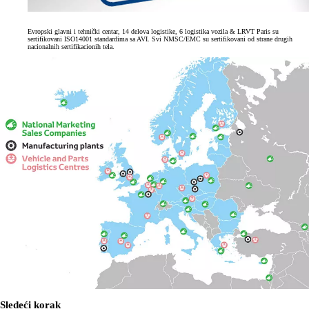
Evropski glavni i tehnički centar, 14 delova logistike, 6 logistika vozila & LRVT Paris su
sertifikovani ISO14001 standardima sa AVI. Svi NMSC/EMC su sertifikovani od strane drugih
nacionalnih sertifikacionih tela.
Sledeći korak