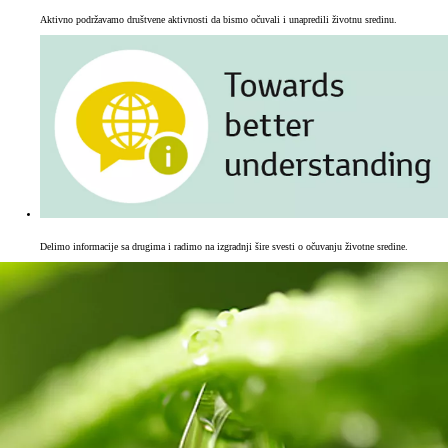
Aktivno podržavamo društvene aktivnosti da bismo očuvali i unapredili životnu sredinu.
Delimo informacije sa drugima i radimo na izgradnji šire svesti o očuvanju životne sredine.