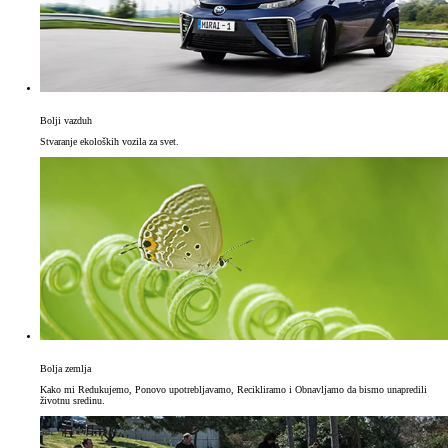
Bolji vazduh
Stvaranje ekoloških vozila za svet.
Bolja zemlja
Kako mi Redukujemo, Ponovo upotrebljavamo, Recikliramo i Obnavljamo da bismo unapredili
životnu sredinu.