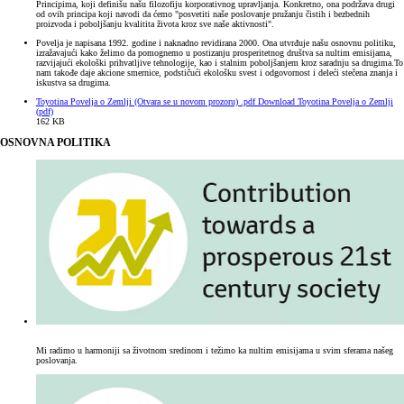
Principima, koji definišu našu filozofiju korporativnog upravljanja. Konkretno, ona podržava drugi
od ovih principa koji navodi da ćemo "posvetiti naše poslovanje pružanju čistih i bezbednih
proizvoda i poboljšanju kvalitita života kroz sve naše aktivnosti".
Povelja je napisana 1992. godine i naknadno revidirana 2000. Ona utvrđuje našu osnovnu politiku,
izražavajući kako želimo da pomognemo u postizanju prosperitetnog društva sa nultim emisijama,
razvijajući ekološki prihvatljive tehnologije, kao i stalnim poboljšanjem kroz saradnju sa drugima.To
nam takođe daje akcione smernice, podstičući ekološku svest i odgovornost i deleći stečena znanja i
iskustva sa drugima.
Toyotina Povelja o Zemlji
(Otvara se u novom prozoru)
.pdf
Download Toyotina Povelja o Zemlji
(pdf)
162 KB
OSNOVNA POLITIKA
Mi radimo u harmoniji sa životnom sredinom i težimo ka nultim emisijama u svim sferama našeg
poslovanja.