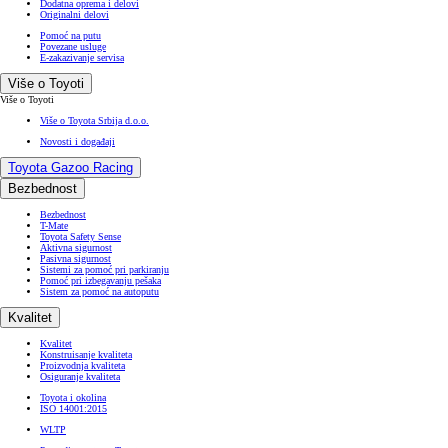
Dodatna oprema i delovi
Originalni delovi
Pomoć na putu
Povezane usluge
E-zakazivanje servisa
Više o Toyoti
Više o Toyoti
Više o Toyota Srbija d.o.o.
Novosti i događaji
Toyota Gazoo Racing
Bezbednost
Bezbednost
T-Mate
Toyota Safety Sense
Aktivna sigurnost
Pasivna sigurnost
Sistemi za pomoć pri parkiranju
Pomoć pri izbegavanju pešaka
Sistem za pomoć na autoputu
Kvalitet
Kvalitet
Konstruisanje kvaliteta
Proizvodnja kvaliteta
Osiguranje kvaliteta
Toyota i okolina
ISO 14001:2015
WLTP