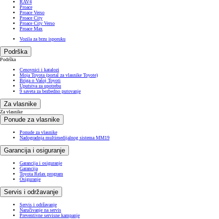
RAV4
Proace
Proace Verso
Proace City
Proace City Verso
Proace Max
Vozila za brzu isporuku
Podrška
Podrška
Cenovnici i katalozi
Moja Toyota (portal za vlasnike Toyote)
Briga o Vašoj Toyoti
Uputstva za upotrebu
9 saveta za bezbedno putovanje
Za vlasnike
Za vlasnike
Ponude za vlasnike
Ponude za vlasnike
Nadogradnja multimedijalnog sistema MM19
Garancija i osiguranje
Garancija i osiguranje
Garancija
Toyota Relax program
Osiguranje
Servis i održavanje
Servis i održavanje
Naručivanje na servis
Preventivne servisne kampanje