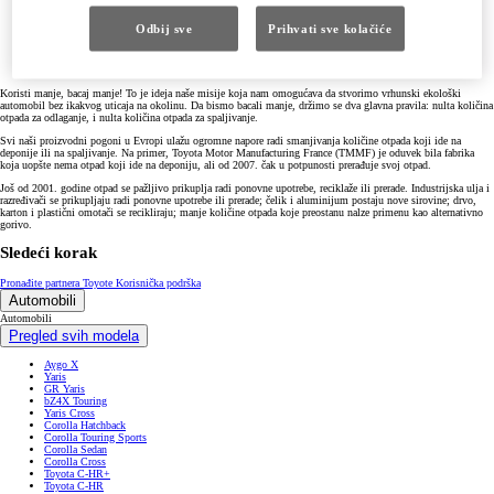
Odbij sve
Prihvati sve kolačiće
Koristi manje, bacaj manje! To je ideja naše misije koja nam omogućava da stvorimo vrhunski ekološki
automobil bez ikakvog uticaja na okolinu. Da bismo bacali manje, držimo se dva glavna pravila: nulta količina
otpada za odlaganje, i nulta količina otpada za spaljivanje.
Svi naši proizvodni pogoni u Evropi ulažu ogromne napore radi smanjivanja količine otpada koji ide na
deponije ili na spaljivanje. Na primer, Toyota Motor Manufacturing France (TMMF) je oduvek bila fabrika
koja uopšte nema otpad koji ide na deponiju, ali od 2007. čak u potpunosti prerađuje svoj otpad.
Još od 2001. godine otpad se pažljivo prikuplja radi ponovne upotrebe, reciklaže ili prerade. Industrijska ulja i
razređivači se prikupljaju radi ponovne upotrebe ili prerade; čelik i aluminijum postaju nove sirovine; drvo,
karton i plastični omotači se recikliraju; manje količine otpada koje preostanu nalze primenu kao alternativno
gorivo.
Sledeći korak
Pronađite partnera Toyote
Korisnička podrška
Automobili
Automobili
Pregled svih modela
Aygo X
Yaris
GR Yaris
bZ4X Touring
Yaris Cross
Corolla Hatchback
Corolla Touring Sports
Corolla Sedan
Corolla Cross
Toyota C-HR+
Toyota C-HR