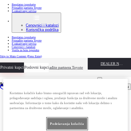
Besplatno isprobajte
Pronađite partnera Toyote
E-zakazivanje servisa
Cenovnici i katalozi
Korisnička podrška
Besplatno isprobajte
Pronađite partnera Toyote
E-zakazivanje servisa
Cenovnici i katalozi
Vozila za brzu isporuku
Skip to Main Content
(Press Enter)
DEALER NAME
Privatni kupci
Besplatno isprobajte
Poslovni kupci
Pronađite partnera Toyote
Kako smanjujemo količinu otpada?
Open menu
Koristimo kolačiće kako bismo omogućili ispravan rad veb lokacije,
prilagođavanje sadržaja i oglasa, pružanje funkcija za društvene mreže i analizu
saobraćaja. Informacije o tome kako da koristite našu veb lokaciju delimo s
partnerima za društvene mreže, oglašavanje i analitiku.
Podešavanja kolačića