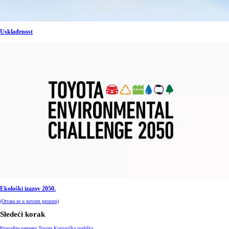
Usklađenost
Ekološki izazov 2050.
(Otvara se u novom prozoru)
Sledeći korak
Pronađite partnera Toyote
Korisnička podrška