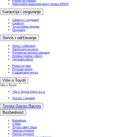
Ponude za vlasnike
Nadogradnja multimedijalnog sistema MM19
Garancija i osiguranje
Garancija i osiguranje
Garancija
Toyota Relax program
Osiguranje
Servis i održavanje
Servis i održavanje
Naručivanje na servis
Preventivne servisne kampanje
Dodatna oprema i delovi
Originalni delovi
Pomoć na putu
Povezane usluge
E-zakazivanje servisa
Više o Toyoti
Više o Toyoti
Više o Toyota Srbija d.o.o.
Novosti i događaji
Toyota Gazoo Racing
Bezbednost
Bezbednost
T-Mate
Toyota Safety Sense
Aktivna sigurnost
Pasivna sigurnost