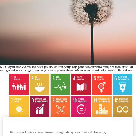
Mi u Toyoti sebe vidimo kao nešto još više od kompanije koja pruža sveobuhvatna rešenja za mobilnost. Mi
smo građani sveta i stoga imamo odgovornost prema planeti - da ostavimo stvari bolje nego što ih zateknemo.
Koristimo kolačiće kako bismo omogućili ispravan rad veb lokacije,