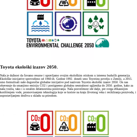
Toyota ekološki izazov 2050.
Naša je dužnost da čuvamo resurse i upravljamo svojim ekološkim otiskom u interesu budućih generacija.
Ekološke inicijative sprovodimo od 1960-ih. Godine 1992. doneli smo Toyotinu povelju o Zemlji, a 2015.
smo formulisali naše dugoročne globalne inicijative pod nazivom Toyotin ekološki izazov 2050. On nas
obavezuje da smanjimo emisiju CO2 i postignemo globalnu neutralnost ugljenika do 2050. godine, kako za
naša vozila, tako i u ostalim delatnostima poslovanja. Naša posvećenost ide dalje, pre svega efikasnijim
korišćenjem vode, promovisanjem tehnologija koje se koriste na kraju životnog veka i recikliranja proizvoda, i
uspostavljanjem društva u skladu sa prirodom.