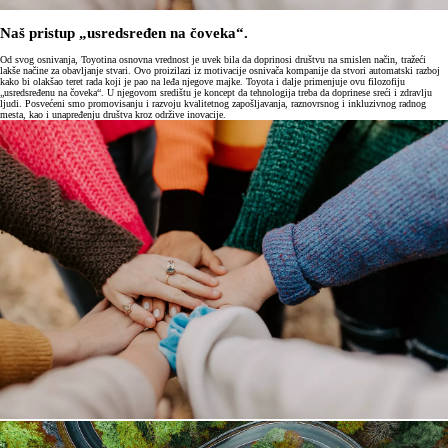
Naš pristup „usredsređen na čoveka“.
Od svog osnivanja, Toyotina osnovna vrednost je uvek bila da doprinosi društvu na smislen način, tražeći
lakše načine za obavljanje stvari. Ovo proizilazi iz motivacije osnivača kompanije da stvori automatski razboj
kako bi olakšao teret rada koji je pao na leđa njegove majke. Toyota i dalje primenjuje ovu filozofiju
„usredsređenu na čoveka“. U njegovom središtu je koncept da tehnologija treba da doprinese sreći i zdravlju
ljudi. Posvećeni smo promovisanju i razvoju kvalitetnog zapošljavanja, raznovrsnog i inkluzivnog radnog
mesta, kao i unapređenju društva kroz održive inovacije.