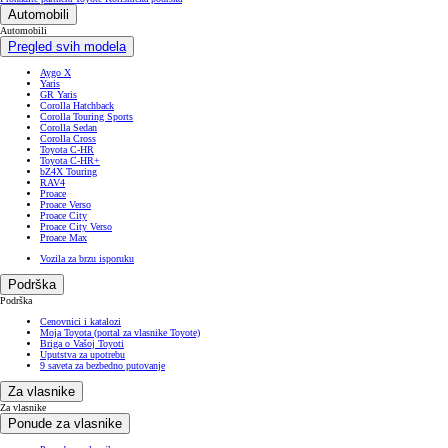
Automobili
Automobili
Pregled svih modela
Aygo X
Yaris
GR Yaris
Corolla Hatchback
Corolla Touring Sports
Corolla Sedan
Corolla Cross
Toyota C-HR
Toyota C-HR+
bZ4X Touring
RAV4
Proace
Proace Verso
Proace City
Proace City Verso
Proace Max
Vozila za brzu isporuku
Podrška
Podrška
Cenovnici i katalozi
Moja Toyota (portal za vlasnike Toyote)
Briga o Vašoj Toyoti
Uputstva za upotrebu
9 saveta za bezbedno putovanje
Za vlasnike
Za vlasnike
Ponude za vlasnike