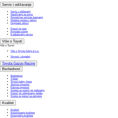
Servis i održavanje
Servis i održavanje
Naručivanje na servis
Preventivne servisne kampanje
Dodatna oprema i delovi
Originalni delovi
Pomoć na putu
Povezane usluge
E-zakazivanje servisa
Više o Toyoti
Više o Toyoti
Više o Toyota Srbija d.o.o.
Novosti i događaji
Toyota Gazoo Racing
Bezbednost
Bezbednost
T-Mate
Toyota Safety Sense
Aktivna sigurnost
Pasivna sigurnost
Sistemi za pomoć pri parkiranju
Pomoć pri izbegavanju pešaka
Sistem za pomoć na autoputu
Kvalitet
Kvalitet
Konstruisanje kvaliteta
Proizvodnja kvaliteta