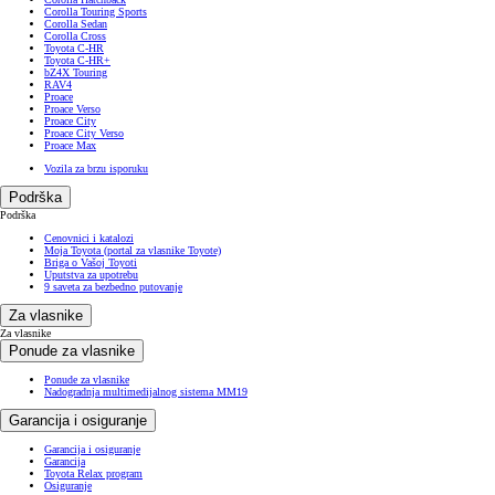
Corolla Touring Sports
Corolla Sedan
Corolla Cross
Toyota C-HR
Toyota C-HR+
bZ4X Touring
RAV4
Proace
Proace Verso
Proace City
Proace City Verso
Proace Max
Vozila za brzu isporuku
Podrška
Podrška
Cenovnici i katalozi
Moja Toyota (portal za vlasnike Toyote)
Briga o Vašoj Toyoti
Uputstva za upotrebu
9 saveta za bezbedno putovanje
Za vlasnike
Za vlasnike
Ponude za vlasnike
Ponude za vlasnike
Nadogradnja multimedijalnog sistema MM19
Garancija i osiguranje
Garancija i osiguranje
Garancija
Toyota Relax program
Osiguranje