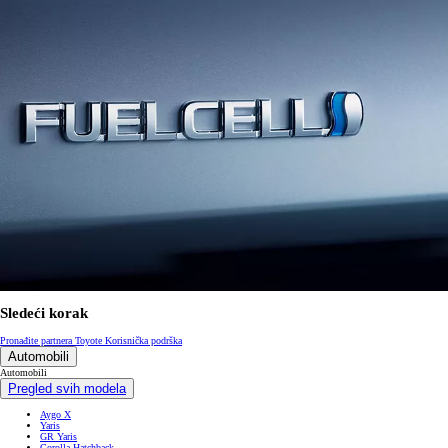
Sledeći korak
Pronađite partnera Toyote
Korisnička podrška
Automobili
Automobili
Pregled svih modela
Aygo X
Yaris
GR Yaris
Corolla Hatchback