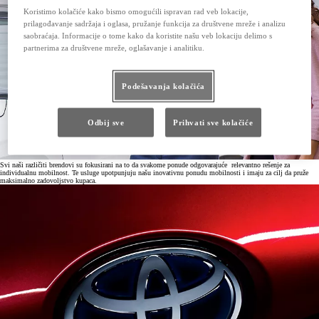
Koristimo kolačiće kako bismo omogućili ispravan rad veb lokacije,
prilagođavanje sadržaja i oglasa, pružanje funkcija za društvene mreže i analizu
saobraćaja. Informacije o tome kako da koristite našu veb lokaciju delimo s
partnerima za društvene mreže, oglašavanje i analitiku.
Podešavanja kolačića
Odbij sve
Prihvati sve kolačiće
Svi naši različiti brendovi su fokusirani na to da svakome ponude odgovarajuće relevantno rešenje za
individualnu mobilnost. Te usluge upotpunjuju našu inovativnu ponudu mobilnosti i imaju za cilj da pruže
maksimalno zadovoljstvo kupaca.