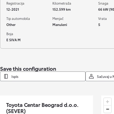
Registracija
Kilometraža
Snaga
12-2021
152.599 km
66 kW (90
Tip automobila
Menjač
Vrata
Other
Manuleni
5
Boja
E SIVA M
Save this configuration
Ispis
Sačuvaj u 
Toyota Centar Beograd d.o.o.
(SEVER)