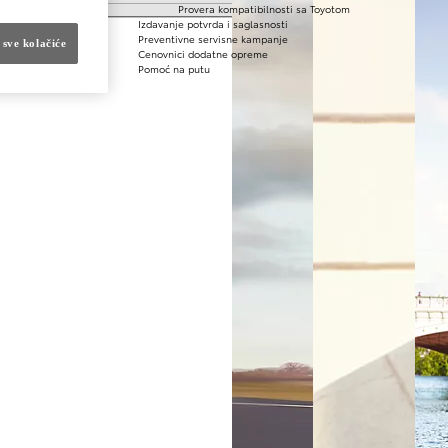
utu
Provera kompatibilnosti sa Toyotom
Izdavanje potvrda i saglasnosti
Preventivne servisne kampanje
 sve kolačiće
Cenovnici dodatne opreme
Pomoć na putu