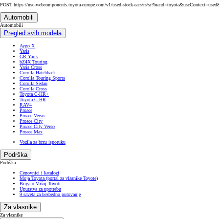
POST https://usc-webcomponents.toyota-europe.com/v1/used-stock-cars/rs/sr?brand=toyota&uscContext=us
Automobili
Automobili
Pregled svih modela
Aygo X
Yaris
GR Yaris
bZ4X Touring
Yaris Cross
Corolla Hatchback
Corolla Touring Sports
Corolla Sedan
Corolla Cross
Toyota C-HR+
Toyota C-HR
RAV4
Proace
Proace Verso
Proace City
Proace City Verso
Proace Max
Vozila za brzu isporuku
Podrška
Podrška
Cenovnici i katalozi
Moja Toyota (portal za vlasnike Toyote)
Briga o Vašoj Toyoti
Uputstva za upotrebu
9 saveta za bezbedno putovanje
Za vlasnike
Za vlasnike