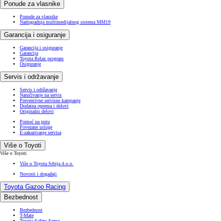
Ponude za vlasnike
Ponude za vlasnike
Nadogradnja multimedijalnog sistema MM19
Garancija i osiguranje
Garancija i osiguranje
Garancija
Toyota Relax program
Osiguranje
Servis i održavanje
Servis i održavanje
Naručivanje na servis
Preventivne servisne kampanje
Dodatna oprema i delovi
Originalni delovi
Pomoć na putu
Povezane usluge
E-zakazivanje servisa
Više o Toyoti
Više o Toyoti
Više o Toyota Srbija d.o.o.
Novosti i događaji
Toyota Gazoo Racing
Bezbednost
Bezbednost
T-Mate
Toyota Safety Sense