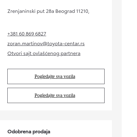
Zrenjaninski put 28a Beograd 11210,
+381 60 869 6827
(Opens in new tab)
zoran.martinov@toyota-centar.rs
(Opens in new tab)
Otvori sajt ovlašćenog partnera
(Opens in new tab)
Pogledajte sva vozila
(Opens in new tab)
Pogledajte sva vozila
(Opens in new tab)
Odobrena prodaja