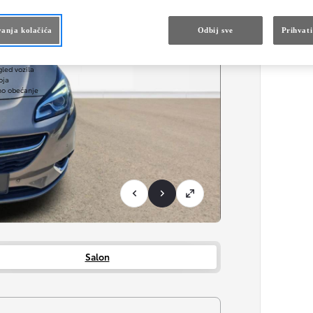
Sistem za pomoć na autop
avanje
 servisa
anja kolačića
Odbij sve
Prihvati
servisne kampanje
ed pre registracije
gled vozila
oja
no obećanje
Salon