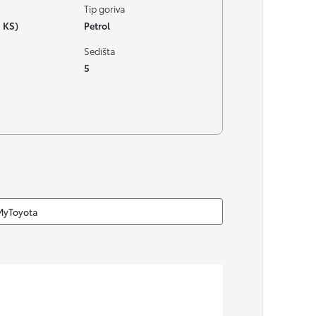
Tip goriva
 KS)
Petrol
Sedišta
5
MyToyota