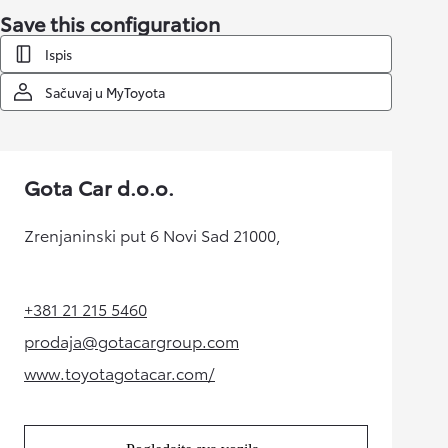
Save this configuration
Ispis
Sačuvaj u MyToyota
Gota Car d.o.o.
Zrenjaninski put 6 Novi Sad 21000,
+381 21 215 5460
(Opens in new tab)
prodaja@gotacargroup.com
(Opens in new tab)
www.toyotagotacar.com/
(Opens in new tab)