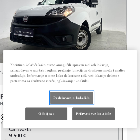
Koristimo kolačiće kako bismo omogućili ispravan rad veb lokacije,
prilagođavanje sadržaja i oglasa, pružanje funkcija za društvene mreže i analizu
1/12
saobraćaja. Informacije o tome kako da koristite našu veb lokaciju delimo s
partnerima za društvene mreže, oglašavanje i analitiku.
Fiat Doblo
Podešavanja kolačića
Sačuvajte automob
N/A
Odbij sve
Prihvati sve kolačiće
Novi Sad
Pređite na mesečno plaćanje
Cena vozila
9.500 €