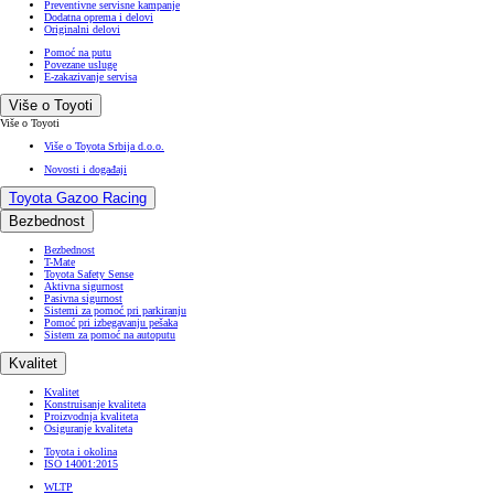
Preventivne servisne kampanje
Dodatna oprema i delovi
Originalni delovi
Pomoć na putu
Povezane usluge
E-zakazivanje servisa
Više o Toyoti
Više o Toyoti
Više o Toyota Srbija d.o.o.
Novosti i događaji
Toyota Gazoo Racing
Bezbednost
Bezbednost
T-Mate
Toyota Safety Sense
Aktivna sigurnost
Pasivna sigurnost
Sistemi za pomoć pri parkiranju
Pomoć pri izbegavanju pešaka
Sistem za pomoć na autoputu
Kvalitet
Kvalitet
Konstruisanje kvaliteta
Proizvodnja kvaliteta
Osiguranje kvaliteta
Toyota i okolina
ISO 14001:2015
WLTP