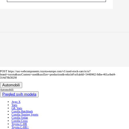
POST https://usc-webcomponents.toyota-europe.com/v1/used-stock-cars/rs/sr?
brand=toyota&uscContext=used&uscEnv=production&vehicleForSaleId=544ff462-9dbe-461a-8ed4-
314d78b3029f
Automobili
Automobili
Pregled svih modela
Aygo X
Yaris
GR Yaris
Corolla Hatchback
Corolla Touring Sports
Corolla Sedan
Corolla Cross
Toyota C-HR
Toyota C-HR+