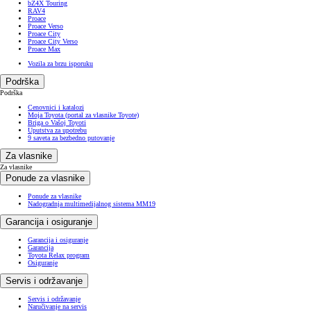
bZ4X Touring
RAV4
Proace
Proace Verso
Proace City
Proace City Verso
Proace Max
Vozila za brzu isporuku
Podrška
Podrška
Cenovnici i katalozi
Moja Toyota (portal za vlasnike Toyote)
Briga o Vašoj Toyoti
Uputstva za upotrebu
9 saveta za bezbedno putovanje
Za vlasnike
Za vlasnike
Ponude za vlasnike
Ponude za vlasnike
Nadogradnja multimedijalnog sistema MM19
Garancija i osiguranje
Garancija i osiguranje
Garancija
Toyota Relax program
Osiguranje
Servis i održavanje
Servis i održavanje
Naručivanje na servis