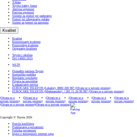
T-Mate
Toyota Safety Sense
Aktivna sigurnost
Pasivna sigurnost
Sistemi za pomoć pri parkiranju
Pomoć pri izbegavanju pešaka
Sistem za pomoć na autoputu
Kvalitet
Kvalitet
Konstruisanje kvaliteta
Proizvodnja kvaliteta
Osiguranje kvaliteta
Toyota i okolina
ISO 14001:2015
WLTP
Pronađite partnera Toyote
Korisnička podrška
Besplatno isprobajte
Prijava na newsletter
E-zakazivanje servisa
EUROCARE TELEFON (Lokalni): 0800 200 987
(Otvara se u novom prozoru)
EUROCARE TELEFON (Međunarodni): +381 11 20 90 987
(Otvara se u novom prozoru)
(Otvara se u
(Otvara se u
(Otvara se u
(Otvara se u
(Otvara se u
(Otvara se u
novom prozoru)
novom prozoru)
novom prozoru)
novom prozoru)
novom prozoru)
novom prozoru)
(Otvara se u novom prozoru)
(Otvara se u novom prozoru)
Copyright © Toyota 2026
Pravila korišćenja
Podešavanja e-privatnosti
Politika privatnosti
Izjava o dostupnosti internet sajta