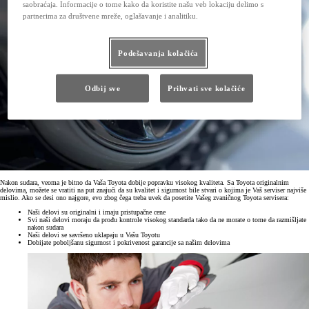
saobraćaja. Informacije o tome kako da koristite našu veb lokaciju delimo s
partnerima za društvene mreže, oglašavanje i analitiku.
Podešavanja kolačića
Odbij sve
Prihvati sve kolačiće
Nakon sudara, veoma je bitno da Vaša Toyota dobije popravku visokog kvaliteta. Sa Toyota originalnim
delovima, možete se vratiti na put znajući da su kvalitet i sigurnost bile stvari o kojima je Vaš serviser najviše
mislio. Ako se desi ono najgore, evo zbog čega treba uvek da posetite Vašeg zvaničnog Toyota servisera:
Naši delovi su originalni i imaju pristupačne cene
Svi naši delovi moraju da prođu kontrole visokog standarda tako da ne morate o tome da razmišljate
nakon sudara
Naši delovi se savršeno uklapaju u Vašu Toyotu
Dobijate poboljšanu sigurnost i pokrivenost garancije sa našim delovima