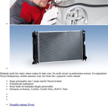
Hladnjak može biti ranjiv nakon sudara ili kako stari, što može uticati na performanse motora. Sa originalnim
Toyota hladnjacima, možete zameniti ovaj vrlo bitan deo i popraviti vozilo odmah:
Imaju pristupačne cene i imaju najviši Toyota kvalitet
Poboljšavaju bezbednost
Bolje hlade od hladnjaka drugih proizvođača
Dostupno za Avensis, Corolla, Corolla Verso, RAV4 i Yaris
Pronađite partnera Toyote