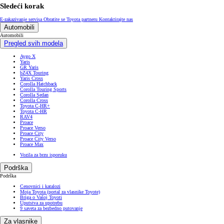
Sledeći korak
E-zakazivanje servisa
Obratite se Toyota partneru
Kontaktirajte nas
Automobili
Automobili
Pregled svih modela
Aygo X
Yaris
GR Yaris
bZ4X Touring
Yaris Cross
Corolla Hatchback
Corolla Touring Sports
Corolla Sedan
Corolla Cross
Toyota C-HR+
Toyota C-HR
RAV4
Proace
Proace Verso
Proace City
Proace City Verso
Proace Max
Vozila za brzu isporuku
Podrška
Podrška
Cenovnici i katalozi
Moja Toyota (portal za vlasnike Toyote)
Briga o Vašoj Toyoti
Uputstva za upotrebu
9 saveta za bezbedno putovanje
Za vlasnike