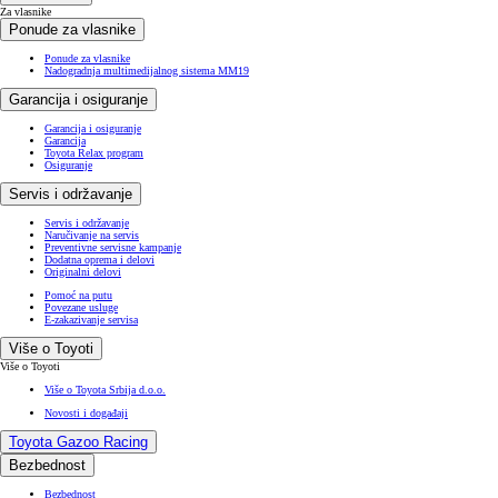
Za vlasnike
Ponude za vlasnike
Ponude za vlasnike
Nadogradnja multimedijalnog sistema MM19
Garancija i osiguranje
Garancija i osiguranje
Garancija
Toyota Relax program
Osiguranje
Servis i održavanje
Servis i održavanje
Naručivanje na servis
Preventivne servisne kampanje
Dodatna oprema i delovi
Originalni delovi
Pomoć na putu
Povezane usluge
E-zakazivanje servisa
Više o Toyoti
Više o Toyoti
Više o Toyota Srbija d.o.o.
Novosti i događaji
Toyota Gazoo Racing
Bezbednost
Bezbednost