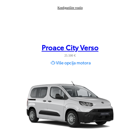
Proace City
Konfigurišite vozilo
:
Proace City Verso
25.500 €
Više opcija motora