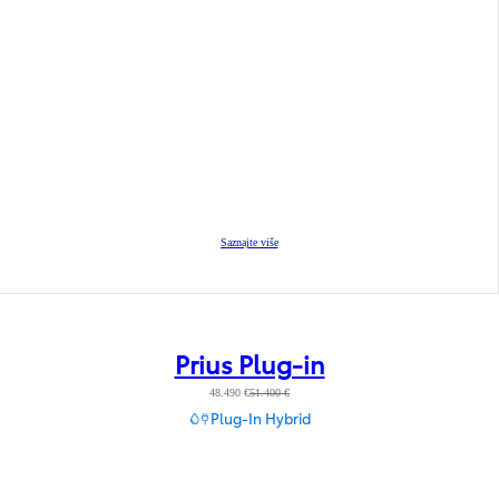
Saznajte više
Prius Plug-in
48.490 €
51.400 €
Plug-In Hybrid