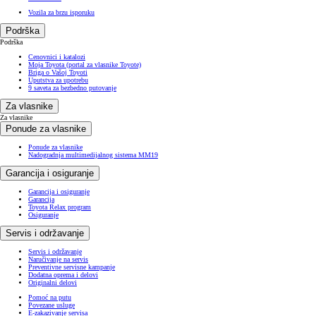
Vozila za brzu isporuku
Podrška
Podrška
Cenovnici i katalozi
Moja Toyota (portal za vlasnike Toyote)
Briga o Vašoj Toyoti
Uputstva za upotrebu
9 saveta za bezbedno putovanje
Za vlasnike
Za vlasnike
Ponude za vlasnike
Ponude za vlasnike
Nadogradnja multimedijalnog sistema MM19
Garancija i osiguranje
Garancija i osiguranje
Garancija
Toyota Relax program
Osiguranje
Servis i održavanje
Servis i održavanje
Naručivanje na servis
Preventivne servisne kampanje
Dodatna oprema i delovi
Originalni delovi
Pomoć na putu
Povezane usluge
E-zakazivanje servisa