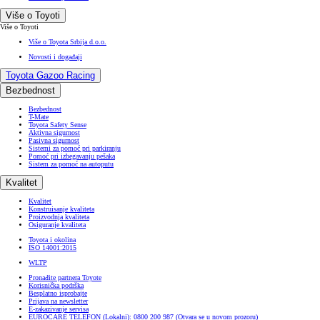
Više o Toyoti
Više o Toyoti
Više o Toyota Srbija d.o.o.
Novosti i događaji
Toyota Gazoo Racing
Bezbednost
Bezbednost
T-Mate
Toyota Safety Sense
Aktivna sigurnost
Pasivna sigurnost
Sistemi za pomoć pri parkiranju
Pomoć pri izbegavanju pešaka
Sistem za pomoć na autoputu
Kvalitet
Kvalitet
Konstruisanje kvaliteta
Proizvodnja kvaliteta
Osiguranje kvaliteta
Toyota i okolina
ISO 14001:2015
WLTP
Pronađite partnera Toyote
Korisnička podrška
Besplatno isprobajte
Prijava na newsletter
E-zakazivanje servisa
EUROCARE TELEFON (Lokalni): 0800 200 987
(Otvara se u novom prozoru)