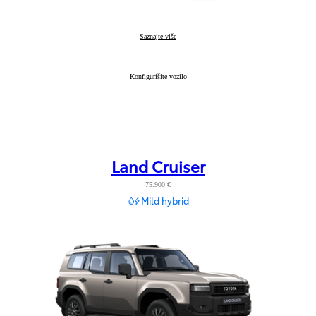
RAV4
Saznajte više
:
RAV4
Konfigurišite vozilo
:
Land Cruiser
75.900 €
Mild hybrid