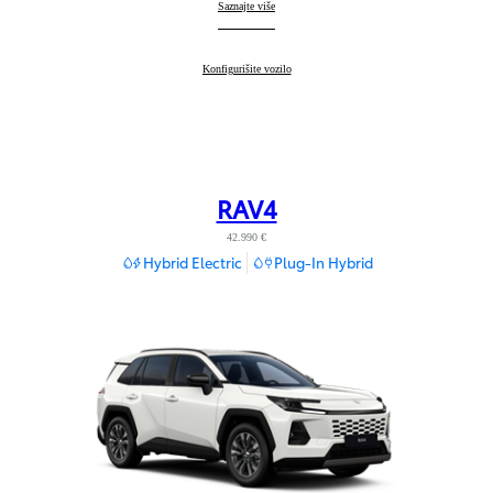
Toyota bZ4X
Saznajte više
:
Toyota bZ4X
Konfigurišite vozilo
:
RAV4
42.990 €
Hybrid Electric
Plug-In Hybrid