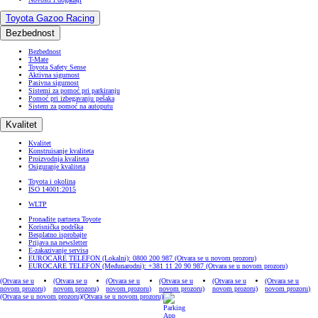
Toyota Gazoo Racing
Bezbednost
Bezbednost
T-Mate
Toyota Safety Sense
Aktivna sigurnost
Pasivna sigurnost
Sistemi za pomoć pri parkiranju
Pomoć pri izbegavanju pešaka
Sistem za pomoć na autoputu
Kvalitet
Kvalitet
Konstruisanje kvaliteta
Proizvodnja kvaliteta
Osiguranje kvaliteta
Toyota i okolina
ISO 14001:2015
WLTP
Pronađite partnera Toyote
Korisnička podrška
Besplatno isprobajte
Prijava na newsletter
E-zakazivanje servisa
EUROCARE TELEFON (Lokalni): 0800 200 987
(Otvara se u novom prozoru)
EUROCARE TELEFON (Međunarodni): +381 11 20 90 987
(Otvara se u novom prozoru)
(Otvara se u
(Otvara se u
(Otvara se u
(Otvara se u
(Otvara se u
(Otvara se u
novom prozoru)
novom prozoru)
novom prozoru)
novom prozoru)
novom prozoru)
novom prozoru)
(Otvara se u novom prozoru)
(Otvara se u novom prozoru)