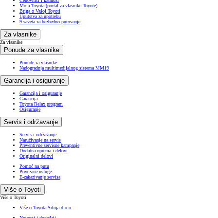
Cenovnici i katalozi
Moja Toyota (portal za vlasnike Toyote)
Briga o Vašoj Toyoti
Uputstva za upotrebu
9 saveta za bezbedno putovanje
Za vlasnike
Za vlasnike
Ponude za vlasnike
Ponude za vlasnike
Nadogradnja multimedijalnog sistema MM19
Garancija i osiguranje
Garancija i osiguranje
Garancija
Toyota Relax program
Osiguranje
Servis i održavanje
Servis i održavanje
Naručivanje na servis
Preventivne servisne kampanje
Dodatna oprema i delovi
Originalni delovi
Pomoć na putu
Povezane usluge
E-zakazivanje servisa
Više o Toyoti
Više o Toyoti
Više o Toyota Srbija d.o.o.
Novosti i događaji