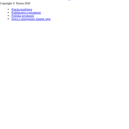
Copyright © Toyota 2026
Pravila korišćenja
Podešavanja e-privatnosti
Politika privatnosti
Izjava o dostupnosti internet sajta