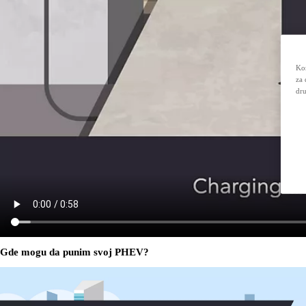
Kor
za 
dru
Gde mogu da punim svoj PHEV?