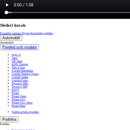
Sledeći korak
Pronađite partnera Toyote
Korisnička podrška
Automobili
Automobili
Pregled svih modela
Aygo X
Yaris
GR Yaris
bZ4X Touring
Yaris Cross
Corolla Hatchback
Corolla Touring Sports
Corolla Sedan
Corolla Cross
Toyota C-HR+
Toyota C-HR
RAV4
Proace
Proace Verso
Proace City
Proace City Verso
Proace Max
Vozila za brzu isporuku
Podrška
Podrška