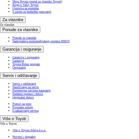
Moja Toyota (portal za vlasnike Toyote)
Briga o Vašoj Toyoti
Uputstva za upotrebu
9 saveta za bezbedno putovanje
Za vlasnike
Za vlasnike
Ponude za vlasnike
Ponude za vlasnike
Nadogradnja multimedijalnog sistema MM19
Garancija i osiguranje
Garancija i osiguranje
Garancija
Toyota Relax program
Osiguranje
Servis i održavanje
Servis i održavanje
Naručivanje na servis
Preventivne servisne kampanje
Dodatna oprema i delovi
Originalni delovi
Pomoć na putu
Povezane usluge
E-zakazivanje servisa
Više o Toyoti
Više o Toyoti
Više o Toyota Srbija d.o.o.
Novosti i događaji