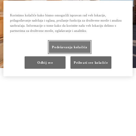
Koristimo kolačiće kako bismo omogućili ispravan rad veb lokacije,
prilagođavanje sadržaja i oglasa, pružanje funkcija za društvene mreže i analizu
saobraćaja. Informacije o tome kako da koristite našu veb lokaciju delimo s
partnerima za društvene mreže, oglašavanje i analitiku.
Podešavanja kolačića
Odbij sve
Prihvati sve kolačiće