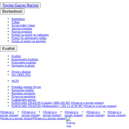
Toyota Gazoo Racing
Bezbednost
Bezbednost
T-Mate
Toyota Safety Sense
Aktivna sigurnost
Pasivna sigurnost
Sistemi za pomoć pri parkiranju
Pomoć pri izbegavanju pešaka
Sistem za pomoć na autoputu
Kvalitet
Kvalitet
Konstruisanje kvaliteta
Proizvodnja kvaliteta
Osiguranje kvaliteta
Toyota i okolina
ISO 14001:2015
WLTP
Pronađite partnera Toyote
Korisnička podrška
Besplatno isprobajte
Prijava na newsletter
E-zakazivanje servisa
EUROCARE TELEFON (Lokalni): 0800 200 987
(Otvara se u novom prozoru)
EUROCARE TELEFON (Međunarodni): +381 11 20 90 987
(Otvara se u novom prozoru)
(Otvara se u
(Otvara se u
(Otvara se u
(Otvara se u
(Otvara se u
(Otvara se u
novom prozoru)
novom prozoru)
novom prozoru)
novom prozoru)
novom prozoru)
novom prozoru)
(Otvara se u novom prozoru)
(Otvara se u novom prozoru)