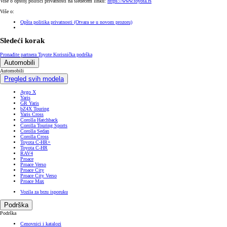
Više o opštoj politici privatnosti na sledećem linku:
https://www.toyota.rs
Više o:
Opšta politika privatnosti
(Otvara se u novom prozoru)
Sledeći korak
Pronađite partnera Toyote
Korisnička podrška
Automobili
Automobili
Pregled svih modela
Aygo X
Yaris
GR Yaris
bZ4X Touring
Yaris Cross
Corolla Hatchback
Corolla Touring Sports
Corolla Sedan
Corolla Cross
Toyota C-HR+
Toyota C-HR
RAV4
Proace
Proace Verso
Proace City
Proace City Verso
Proace Max
Vozila za brzu isporuku
Podrška
Podrška
Cenovnici i katalozi