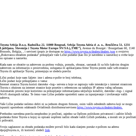
Toyota Srbija D.o.o, Radnička 22, 11000 Beograd, Srbija Toyota Adria d .o. o., Brnčičeva 51, 1231
Ljubljana, Slovenija i Toyota Motor Europe NV/SA („TME”)
, Avenue du Bourget / Bourgetlaan 60, 1140
Brussels, Belgija, , i serviseri (popis je dostupan na
https://www.toyota.rs/dealers/dealers.json
u svojstvu
„Rukovaoca obradom podataka” prikupljaće vaše Lične podatke (kao što je navedeno u nastavku) u svrhe koje
su opisane u nastavku.
Kada nam se obratite sa zahtevom za probnu vožnju, ponudu, obrazac, sastanak ili sa bilo kakvim drugim
zahtevom za informaciju o proizvodima, uslugama ili aplikacijama firme Toyota putem naše web-stranice
Toyota ili aplikacije Toyota, primenjuju se sledeća pravila:
Lični podaci koje nam šaljete: ime i adresa e-pošte te broj telefona;
Lični podaci koje prikupljamo o vama:
Internet stranica Toyota koristi datoteke »log« servera u koje se zapisuju vaše interakcije s internet stranicom
Toyota s obzirom na internet stranice koje posetite s referencom na tadašnju IP adresu vašeg računara.
Automatski procesi koje koristimo za prikupljanje informacijama uključuju kolačiće, datoteke »log« i signal
Wi-Fi dostupnih tačaka. Te ćemo vase Lične podatke upotrebiti samo za ispunjavanje i izvršavanje vaših
zahteva;
Vaše Lične podatke nećemo deliti ni sa jednom drugom firmom, osim vaših određenih zahteva koji se mogu
ispuniti upotrebom odabranih Ovlašćenih distributera/servisera
https://www.toyota.rs/dealers/dealers.
Prethodno navedena pravila neophodno je pročitati, zajedno sa Opštom politikom privatnosti i zaštite ličnih
podataka firme Toyota u kojoj su opisani uopšteni načini obrade vaših Ličnih podataka, a morali ste je pročitati
i prihvatiti.
Svoju saglasnost za obradu podataka možete povući bilo kada slanjem poruke e-poštom na adresu
dpcp@toyota.rs, ili koristeći sledeći
link
.