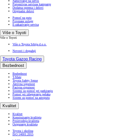
Naručivanje na servis
Preventivne servisne kampanje
Dodatna oprema i delovi
Originalni delovi
Pomoć na putu
Povezane usluge
E-zakazivanje servisa
Više o Toyoti
Više o Toyoti
Više o Toyota Srbija d.o.o.
Novosti i događaji
Toyota Gazoo Racing
Bezbednost
Bezbednost
T-Mate
Toyota Safety Sense
Aktivna sigurnost
Pasivna sigurnost
Sistemi za pomoć pri parkiranju
Pomoć pri izbegavanju pešaka
Sistem za pomoć na autoputu
Kvalitet
Kvalitet
Konstruisanje kvaliteta
Proizvodnja kvaliteta
Osiguranje kvaliteta
Toyota i okolina
ISO 14001:2015