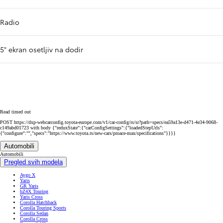
Radio
5" ekran osetljiv na dodir
Read timed out
POST https://dxp-webcarconfig.toyota-europe.com/v1/car-config/rs/sr?path=specs/ea59a13e-d471-4e34-9068-
c149abd01723 with body {"reduxState":{"carConfigSettings":{"loadedStepUrls":
{"configure":"","specs":"https://www.toyota.rs/new-cars/proace-max/specifications"}}}}
Automobili
Automobili
Pregled svih modela
Aygo X
Yaris
GR Yaris
bZ4X Touring
Yaris Cross
Corolla Hatchback
Corolla Touring Sports
Corolla Sedan
Corolla Cross