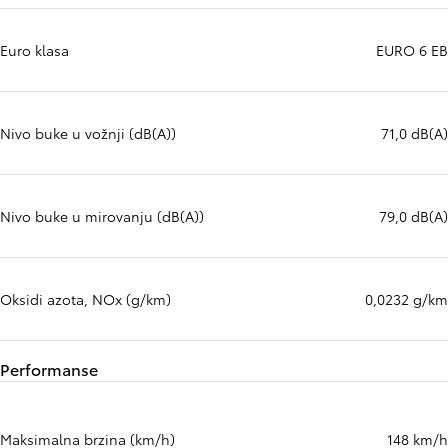
Euro klasa
EURO 6 EB
Nivo buke u vožnji (dB(A))
71,0 dB(A)
Nivo buke u mirovanju (dB(A))
79,0 dB(A)
Oksidi azota, NOx (g/km)
0,0232 g/km
Performanse
Maksimalna brzina (km/h)
148 km/h