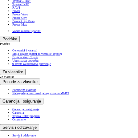
Toyota C-HR+
Toyota C-HR
RAV4
Proace
Proace Verso
Proace City
Proace City Verso
Proace Max
Vozila za brzu isporuku
Podrška
Podrška
Cenovnici i katalozi
Moja Toyota (portal za vlasnike Toyote)
Briga o Vašoj Toyoti
Uputstva za upotrebu
9 saveta za bezbedno putovanje
Za vlasnike
Za vlasnike
Ponude za vlasnike
Ponude za vlasnike
Nadogradnja multimedijalnog sistema MM19
Garancija i osiguranje
Garancija i osiguranje
Garancija
Toyota Relax program
Osiguranje
Servis i održavanje
Servis i održavanje