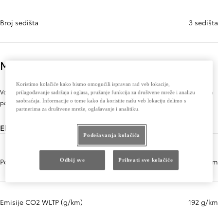
Broj sedišta
3 sedišta
Motor
Koristimo kolačiće kako bismo omogućili ispravan rad veb lokacije,
Vozite sa iskrenim emocijama, pokretani motorom visokih performansi koji vam
prilagođavanje sadržaja i oglasa, pružanje funkcija za društvene mreže i analizu
saobraćaja. Informacije o tome kako da koristite našu veb lokaciju delimo s
pomaže da sa samopouzdanjem krenete na bilo koje putovanje.
partnerima za društvene mreže, oglašavanje i analitiku.
Ekološke performanse
Podešavanja kolačića
Potrošnja WLTP (l/100 km)
7,3 l/100 km
Odbij sve
Prihvati sve kolačiće
Emisije CO2 WLTP (g/km)
192 g/km