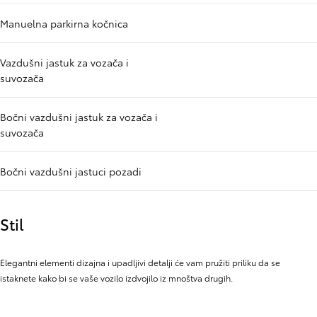
Manuelna parkirna kočnica
Vazdušni jastuk za vozača i
suvozača
Bočni vazdušni jastuk za vozača i
suvozača
Bočni vazdušni jastuci pozadi
Stil
Elegantni elementi dizajna i upadljivi detalji će vam pružiti priliku da se
istaknete kako bi se vaše vozilo izdvojilo iz mnoštva drugih.