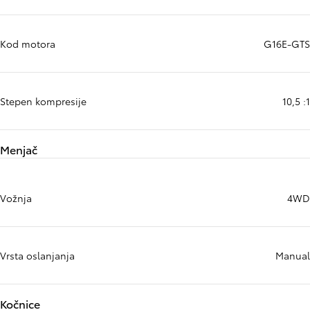
Kod motora
G16E-GTS
Stepen kompresije
10,5 :1
Menjač
Vožnja
4WD
Vrsta oslanjanja
Manual
Kočnice