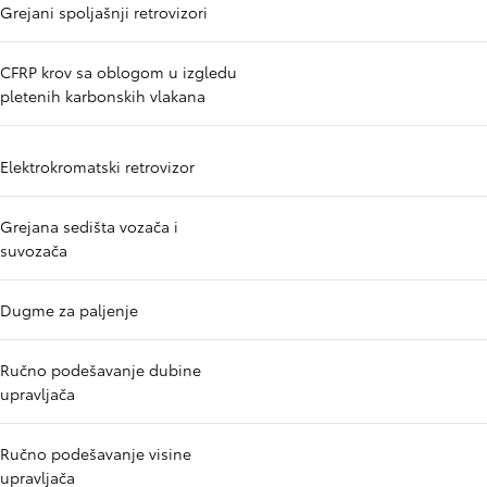
Grejani spoljašnji retrovizori
CFRP krov sa oblogom u izgledu
pletenih karbonskih vlakana
Elektrokromatski retrovizor
Grejana sedišta vozača i
suvozača
Dugme za paljenje
Ručno podešavanje dubine
upravljača
Ručno podešavanje visine
upravljača