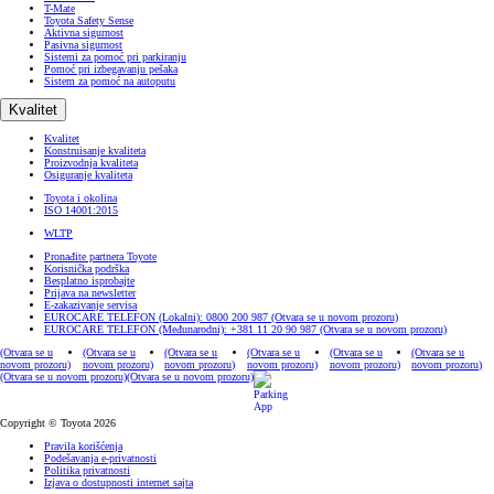
T-Mate
Toyota Safety Sense
Aktivna sigurnost
Pasivna sigurnost
Sistemi za pomoć pri parkiranju
Pomoć pri izbegavanju pešaka
Sistem za pomoć na autoputu
Kvalitet
Kvalitet
Konstruisanje kvaliteta
Proizvodnja kvaliteta
Osiguranje kvaliteta
Toyota i okolina
ISO 14001:2015
WLTP
Pronađite partnera Toyote
Korisnička podrška
Besplatno isprobajte
Prijava na newsletter
E-zakazivanje servisa
EUROCARE TELEFON (Lokalni): 0800 200 987
(Otvara se u novom prozoru)
EUROCARE TELEFON (Međunarodni): +381 11 20 90 987
(Otvara se u novom prozoru)
(Otvara se u
(Otvara se u
(Otvara se u
(Otvara se u
(Otvara se u
(Otvara se u
novom prozoru)
novom prozoru)
novom prozoru)
novom prozoru)
novom prozoru)
novom prozoru)
(Otvara se u novom prozoru)
(Otvara se u novom prozoru)
Copyright © Toyota 2026
Pravila korišćenja
Podešavanja e-privatnosti
Politika privatnosti
Izjava o dostupnosti internet sajta