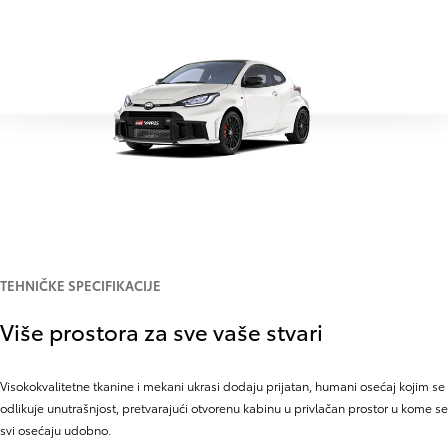
TEHNIČKE SPECIFIKACIJE
Više prostora za sve vaše stvari
Visokokvalitetne tkanine i mekani ukrasi dodaju prijatan, humani osećaj kojim se
odlikuje unutrašnjost, pretvarajući otvorenu kabinu u privlačan prostor u kome se
svi osećaju udobno.