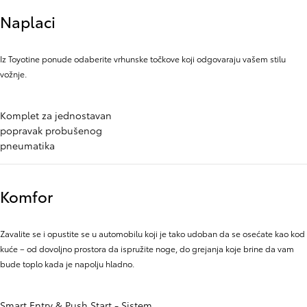
Naplaci
Iz Toyotine ponude odaberite vrhunske točkove koji odgovaraju vašem stilu
vožnje.
Komplet za jednostavan
popravak probušenog
pneumatika
Komfor
Zavalite se i opustite se u automobilu koji je tako udoban da se osećate kao kod
kuće – od dovoljno prostora da ispružite noge, do grejanja koje brine da vam
bude toplo kada je napolju hladno.
Smart Entry & Push Start - Sistem