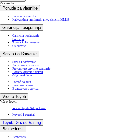
Za vlasnike
Ponude za vlasnike
Ponude za vlasnike
Nadogradnja multimedijalnog sistema MM19
Garancija i osiguranje
Garancija i osiguranje
Garancija
Toyota Relax program
Osiguranje
Servis i održavanje
Servis i održavanje
Naručivanje na servis
Preventivne servisne kampanje
Dodatna oprema i delovi
Originalni delovi
Pomoć na putu
Povezane usluge
E-zakazivanje servisa
Više o Toyoti
Više o Toyoti
Više o Toyota Srbija d.o.o.
Novosti i događaji
Toyota Gazoo Racing
Bezbednost
Bezbednost