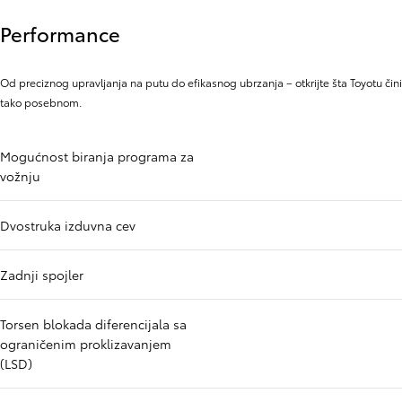
Performance
Od preciznog upravljanja na putu do efikasnog ubrzanja – otkrijte šta Toyotu čini
tako posebnom.
Mogućnost biranja programa za
vožnju
Dvostruka izduvna cev
Zadnji spojler
Torsen blokada diferencijala sa
ograničenim proklizavanjem
(LSD)