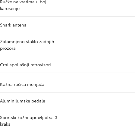
Ručke na vratima u boji
karoserije
Shark antena
Zatamnjeno staklo zadnjih
prozora
Crni spoljašnji retrovizori
Kožna ručica menjača
Aluminijumske pedale
Sportski kožni upravljač sa 3
kraka