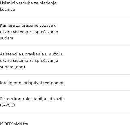
Usisnici vazduha za hlađenje
kočnica
Kamera za praćenje vozača u
okviru sistema za sprečavanje
sudara
Asistencija upravljanja u nuždi u
okviru sistema za sprečavanje
sudara (dan)
Inteligentni adaptivni tempomat
Sistem kontrole stabilnosti vozila
(S-VSC)
ISOFIX sidrišta