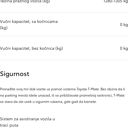
Težina praznog vozila (kg)
1280-1305 kg
Vučni kapacitet, sa kočnicama
0 kg
(kg)
Vučni kapacitet, bez kočnica (kg)
0 kg
Sigurnost
Pronađite svoj mir dok vozite uz pomoć sistema Toyota T-Mate. Bez obzira da li
na parking mesto idete unazad, ili se približavate prometnoj raskrsnici, T-Mate
se stara da ste uvek u sigurnim rukama, gde god da krenete.
Sistem za asistiranje vozila u
traci puta