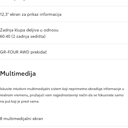
12,3" ekran za prikaz informacija
Zadnja klupa deljiva u odnosu
60:40 (2 zadnja sedišta)
GR-FOUR AWD prekidač
Multimedija
Iskusite intuitivni multimedijalni sistem koji neprimetno obrađuje informacije u
realnom vremenu, pružajući vam najjednostavniji način da se fokusirate samo
na put koji je pred vama.
8 multimedijalni ekran