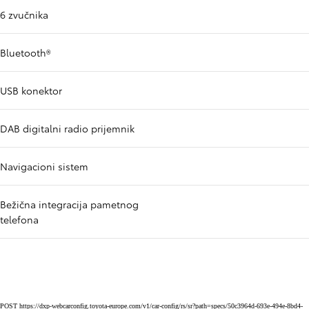
6 zvučnika
Bluetooth®
USB konektor
DAB digitalni radio prijemnik
Navigacioni sistem
Bežična integracija pametnog
telefona
POST https://dxp-webcarconfig.toyota-europe.com/v1/car-config/rs/sr?path=specs/50c3964d-693e-494e-8bd4-