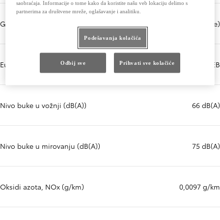
saobraćaja. Informacije o tome kako da koristite našu veb lokaciju delimo s
partnerima za društvene mreže, oglašavanje i analitiku.
Gradacija goriva - preporučena
95 or more (Octane)
Podešavanja kolačića
Euro klasa
EURO 6 EB
Odbij sve
Prihvati sve kolačiće
Nivo buke u vožnji (dB(A))
66 dB(A)
Nivo buke u mirovanju (dB(A))
75 dB(A)
Oksidi azota, NOx (g/km)
0,0097 g/km