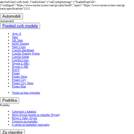
abcc5ef12acd with body {"reduxState":{"carConfigSettings":{"loadedStepUrls":
{"configure":"https://www.toyota.rs/new-cars/gr-yaris/build","specs":"https://www.toyota.rs/new-cars/gr-
yaris/specifications"}}}}
Automobili
Automobili
Pregled svih modela
Aygo X
Yaris
GR Yaris
bZ4X Touring
Yaris Cross
Corolla Hatchback
Corolla Touring Sports
Corolla Sedan
Corolla Cross
Toyota C-HR+
Toyota C-HR
RAV4
Proace
Proace Verso
Proace City
Proace City Verso
Proace Max
Vozila za brzu isporuku
Podrška
Podrška
Cenovnici i katalozi
Moja Toyota (portal za vlasnike Toyote)
Briga o Vašoj Toyoti
Uputstva za upotrebu
9 saveta za bezbedno putovanje
Za vlasnike