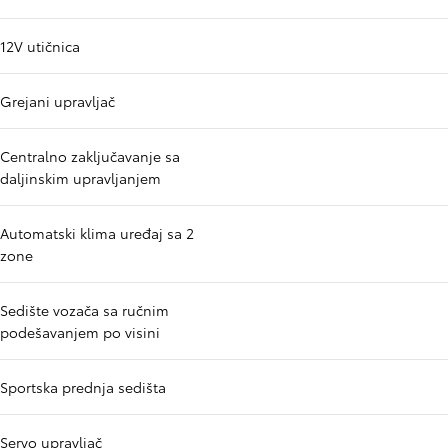
12V utičnica
Grejani upravljač
Centralno zaključavanje sa
daljinskim upravljanjem
Automatski klima uređaj sa 2
zone
Sedište vozača sa ručnim
podešavanjem po visini
Sportska prednja sedišta
Servo upravljač