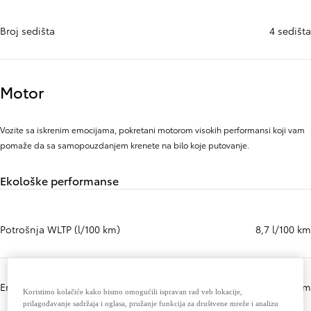
Broj sedišta
4 sedišta
Motor
Vozite sa iskrenim emocijama, pokretani motorom visokih performansi koji vam
pomaže da sa samopouzdanjem krenete na bilo koje putovanje.
Ekološke performanse
Potrošnja WLTP (l/100 km)
8,7 l/100 km
Emisije CO2 WLTP (g/km)
197 g/km
Koristimo kolačiće kako bismo omogućili ispravan rad veb lokacije,
prilagođavanje sadržaja i oglasa, pružanje funkcija za društvene mreže i analizu