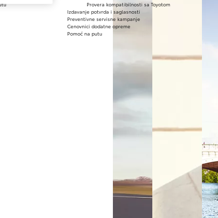
utu
Provera kompatibilnosti sa Toyotom
Izdavanje potvrda i saglasnosti
Preventivne servisne kampanje
Cenovnici dodatne opreme
Pomoć na putu