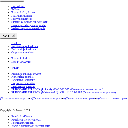
Bezbednost
T-Mate
Toyota Safety Sense
Aktivna sigurnost
Pasivna sigurnost
Sistemi za pomoć pri parkiranju
Pomoć pri izbegavanju pešaka
Sistem za pomoć na autoputu
Kvalitet
Kvalitet
Konstruisanje kvaliteta
Proizvodnja kvaliteta
Osiguranje kvaliteta
Toyota i okolina
ISO 14001:2015
WLTP
Pronađite partnera Toyote
Korisnička podrška
Besplatno isprobajte
Prijava na newsletter
E-zakazivanje servisa
EUROCARE TELEFON (Lokalni): 0800 200 987
(Otvara se u novom prozoru)
EUROCARE TELEFON (Međunarodni): +381 11 20 90 987
(Otvara se u novom prozoru)
(Otvara se u novom prozoru)
(Otvara se u novom prozoru)
(Otvara se u novom prozoru)
(Otvara se u novom prozo
Copyright © Toyota 2026
Pravila korišćenja
Podešavanja e-privatnosti
Politika privatnosti
Izjava o dostupnosti internet sajta