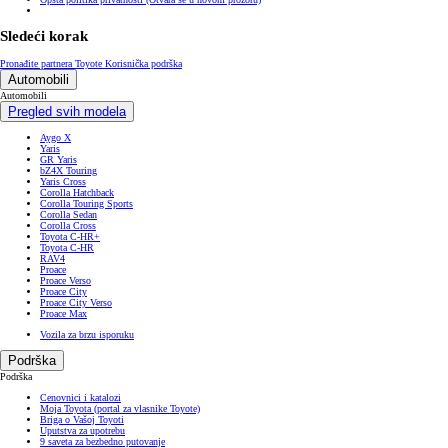
Sledeći korak
Pronađite partnera Toyote
Korisnička podrška
Automobili
Automobili
Pregled svih modela
Aygo X
Yaris
GR Yaris
bZ4X Touring
Yaris Cross
Corolla Hatchback
Corolla Touring Sports
Corolla Sedan
Corolla Cross
Toyota C-HR+
Toyota C-HR
RAV4
Proace
Proace Verso
Proace City
Proace City Verso
Proace Max
Vozila za brzu isporuku
Podrška
Podrška
Cenovnici i katalozi
Moja Toyota (portal za vlasnike Toyote)
Briga o Vašoj Toyoti
Uputstva za upotrebu
9 saveta za bezbedno putovanje