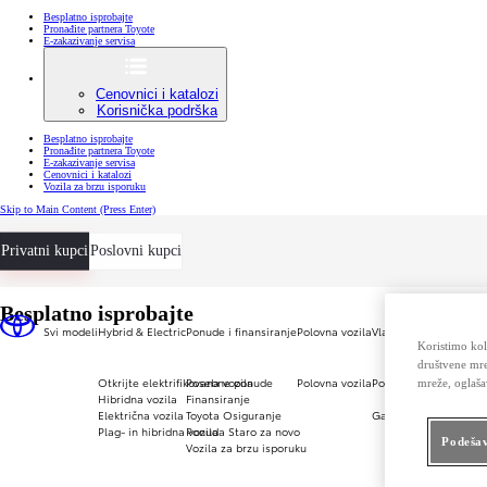
Besplatno isprobajte
Pronađite partnera Toyote
E-zakazivanje servisa
Cenovnici i katalozi
Korisnička podrška
Besplatno isprobajte
Pronađite partnera Toyote
E-zakazivanje servisa
Cenovnici i katalozi
Vozila za brzu isporuku
Skip to Main Content
(Press Enter)
Privatni kupci
Poslovni kupci
Besplatno isprobajte
Svi modeli
Hybrid & Electric
Ponude i finansiranje
Polovna vozila
Vlasnici
Više o Toyoti
Koristimo kol
društvene mre
Otkrijte elektrifikovana vozila
Posebne ponude
Polovna vozila
Posebne ponude za vl
Više o Toyota S
mreže, oglaša
Hibridna vozila
Finansiranje
Novosti i doga
Posebne ponu
Električna vozila
Toyota Osiguranje
Garancija i osiguranj
Toyota Gazoo 
Plag- in hibridna vozila
Ponuda Staro za novo
Garancija
Podešav
Vozila za brzu isporuku
Toyota Relax
Toyota osigur
Kasko Eco Bo