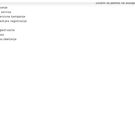
Sistem za pomoć na autop
avanje
 servisa
servisne kampanje
ed pre registracije
gled vozila
oja
no obećanje