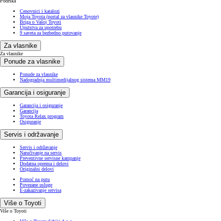
Podrška
Cenovnici i katalozi
Moja Toyota (portal za vlasnike Toyote)
Briga o Vašoj Toyoti
Uputstva za upotrebu
9 saveta za bezbedno putovanje
Za vlasnike
Za vlasnike
Ponude za vlasnike
Ponude za vlasnike
Nadogradnja multimedijalnog sistema MM19
Garancija i osiguranje
Garancija i osiguranje
Garancija
Toyota Relax program
Osiguranje
Servis i održavanje
Servis i održavanje
Naručivanje na servis
Preventivne servisne kampanje
Dodatna oprema i delovi
Originalni delovi
Pomoć na putu
Povezane usluge
E-zakazivanje servisa
Više o Toyoti
Više o Toyoti