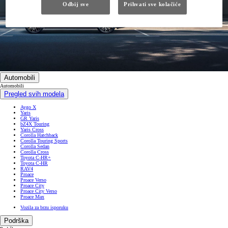
Odbij sve
Prihvati sve kolačiće
Automobili
Automobili
Pregled svih modela
Aygo X
Yaris
GR Yaris
bZ4X Touring
Yaris Cross
Corolla Hatchback
Corolla Touring Sports
Corolla Sedan
Corolla Cross
Toyota C-HR+
Toyota C-HR
RAV4
Proace
Proace Verso
Proace City
Proace City Verso
Proace Max
Vozila za brzu isporuku
Podrška