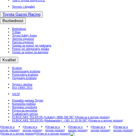
Više o Toyota Srbija d.o.o.
Novosti i događaji
Toyota Gazoo Racing
Bezbednost
Bezbednost
T-Mate
Toyota Safety Sense
Aktivna sigurnost
Pasivna sigurnost
Sistemi za pomoć pri parkiranju
Pomoć pri izbegavanju pešaka
Sistem za pomoć na autoputu
Kvalitet
Kvalitet
Konstruisanje kvaliteta
Proizvodnja kvaliteta
Osiguranje kvaliteta
Toyota i okolina
ISO 14001:2015
WLTP
Pronađite partnera Toyote
Korisnička podrška
Besplatno isprobajte
Prijava na newsletter
E-zakazivanje servisa
EUROCARE TELEFON (Lokalni): 0800 200 987
(Otvara se u novom prozoru)
EUROCARE TELEFON (Međunarodni): +381 11 20 90 987
(Otvara se u novom prozoru)
(Otvara se u
(Otvara se u
(Otvara se u
(Otvara se u
(Otvara se u
(Otvara se u
novom prozoru)
novom prozoru)
novom prozoru)
novom prozoru)
novom prozoru)
novom prozoru)
(Otvara se u novom prozoru)
(Otvara se u novom prozoru)