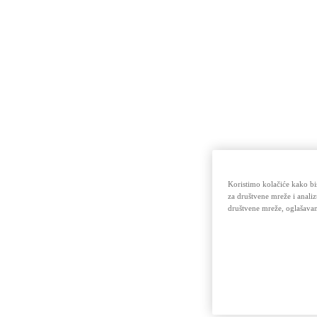
Koristimo kolačiće kako bi
za društvene mreže i analiz
društvene mreže, oglašavan