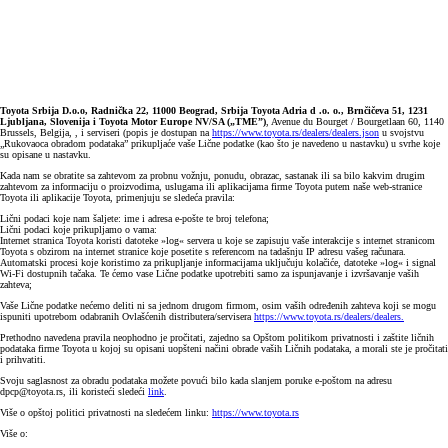
Toyota Srbija D.o.o, Radnička 22, 11000 Beograd, Srbija Toyota Adria d .o. o., Brnčičeva 51, 1231
Ljubljana, Slovenija i Toyota Motor Europe NV/SA („TME”)
, Avenue du Bourget / Bourgetlaan 60, 1140
Brussels, Belgija, , i serviseri (popis je dostupan na
https://www.toyota.rs/dealers/dealers.json
u svojstvu
„Rukovaoca obradom podataka” prikupljaće vaše Lične podatke (kao što je navedeno u nastavku) u svrhe koje
su opisane u nastavku.
Kada nam se obratite sa zahtevom za probnu vožnju, ponudu, obrazac, sastanak ili sa bilo kakvim drugim
zahtevom za informaciju o proizvodima, uslugama ili aplikacijama firme Toyota putem naše web-stranice
Toyota ili aplikacije Toyota, primenjuju se sledeća pravila:
Lični podaci koje nam šaljete: ime i adresa e-pošte te broj telefona;
Lični podaci koje prikupljamo o vama:
Internet stranica Toyota koristi datoteke »log« servera u koje se zapisuju vaše interakcije s internet stranicom
Toyota s obzirom na internet stranice koje posetite s referencom na tadašnju IP adresu vašeg računara.
Automatski procesi koje koristimo za prikupljanje informacijama uključuju kolačiće, datoteke »log« i signal
Wi-Fi dostupnih tačaka. Te ćemo vase Lične podatke upotrebiti samo za ispunjavanje i izvršavanje vaših
zahteva;
Vaše Lične podatke nećemo deliti ni sa jednom drugom firmom, osim vaših određenih zahteva koji se mogu
ispuniti upotrebom odabranih Ovlašćenih distributera/servisera
https://www.toyota.rs/dealers/dealers.
Prethodno navedena pravila neophodno je pročitati, zajedno sa Opštom politikom privatnosti i zaštite ličnih
podataka firme Toyota u kojoj su opisani uopšteni načini obrade vaših Ličnih podataka, a morali ste je pročitati
i prihvatiti.
Svoju saglasnost za obradu podataka možete povući bilo kada slanjem poruke e-poštom na adresu
dpcp@toyota.rs, ili koristeći sledeći
link
.
Više o opštoj politici privatnosti na sledećem linku:
https://www.toyota.rs
Više o: