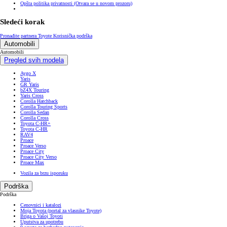
Opšta politika privatnosti
(Otvara se u novom prozoru)
Sledeći korak
Pronađite partnera Toyote
Korisnička podrška
Automobili
Automobili
Pregled svih modela
Aygo X
Yaris
GR Yaris
bZ4X Touring
Yaris Cross
Corolla Hatchback
Corolla Touring Sports
Corolla Sedan
Corolla Cross
Toyota C-HR+
Toyota C-HR
RAV4
Proace
Proace Verso
Proace City
Proace City Verso
Proace Max
Vozila za brzu isporuku
Podrška
Podrška
Cenovnici i katalozi
Moja Toyota (portal za vlasnike Toyote)
Briga o Vašoj Toyoti
Uputstva za upotrebu