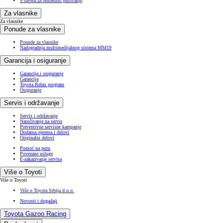
9 saveta za bezbedno putovanje
Za vlasnike
Za vlasnike
Ponude za vlasnike
Ponude za vlasnike
Nadogradnja multimedijalnog sistema MM19
Garancija i osiguranje
Garancija i osiguranje
Garancija
Toyota Relax program
Osiguranje
Servis i održavanje
Servis i održavanje
Naručivanje na servis
Preventivne servisne kampanje
Dodatna oprema i delovi
Originalni delovi
Pomoć na putu
Povezane usluge
E-zakazivanje servisa
Više o Toyoti
Više o Toyoti
Više o Toyota Srbija d.o.o.
Novosti i događaji
Toyota Gazoo Racing