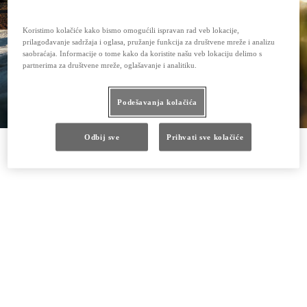
Koristimo kolačiće kako bismo omogućili ispravan rad veb lokacije,
prilagođavanje sadržaja i oglasa, pružanje funkcija za društvene mreže i analizu
saobraćaja. Informacije o tome kako da koristite našu veb lokaciju delimo s
partnerima za društvene mreže, oglašavanje i analitiku.
Podešavanja kolačića
Odbij sve
Prihvati sve kolačiće