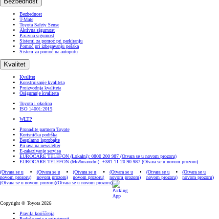
Bezbednost
Bezbednost
T-Mate
Toyota Safety Sense
Aktivna sigurnost
Pasivna sigurnost
Sistemi za pomoć pri parkiranju
Pomoć pri izbegavanju pešaka
Sistem za pomoć na autoputu
Kvalitet
Kvalitet
Konstruisanje kvaliteta
Proizvodnja kvaliteta
Osiguranje kvaliteta
Toyota i okolina
ISO 14001:2015
WLTP
Pronađite partnera Toyote
Korisnička podrška
Besplatno isprobajte
Prijava na newsletter
E-zakazivanje servisa
EUROCARE TELEFON (Lokalni): 0800 200 987
(Otvara se u novom prozoru)
EUROCARE TELEFON (Međunarodni): +381 11 20 90 987
(Otvara se u novom prozoru)
(Otvara se u
(Otvara se u
(Otvara se u
(Otvara se u
(Otvara se u
(Otvara se u
novom prozoru)
novom prozoru)
novom prozoru)
novom prozoru)
novom prozoru)
novom prozoru)
(Otvara se u novom prozoru)
(Otvara se u novom prozoru)
Copyright © Toyota 2026
Pravila korišćenja
Podešavanja e-privatnosti