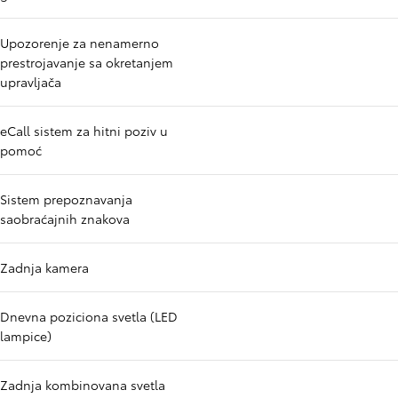
Upozorenje za nenamerno
prestrojavanje sa okretanjem
upravljača
eCall sistem za hitni poziv u
pomoć
Sistem prepoznavanja
saobraćajnih znakova
Zadnja kamera
Dnevna poziciona svetla (LED
lampice)
Zadnja kombinovana svetla