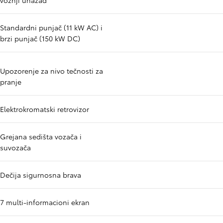
vožnji unazad
Standardni punjač (11 kW AC) i
brzi punjač (150 kW DC)
Upozorenje za nivo tečnosti za
pranje
Elektrokromatski retrovizor
Grejana sedišta vozača i
suvozača
Dečija sigurnosna brava
7 multi-informacioni ekran