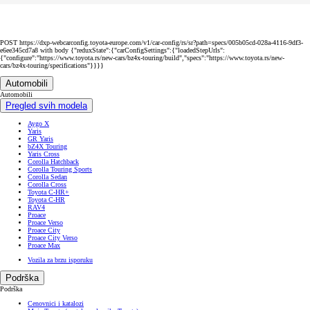
POST https://dxp-webcarconfig.toyota-europe.com/v1/car-config/rs/sr?path=specs/005b05cd-028a-4116-9df3-
e6ee345cd7a8 with body {"reduxState":{"carConfigSettings":{"loadedStepUrls":
{"configure":"https://www.toyota.rs/new-cars/bz4x-touring/build","specs":"https://www.toyota.rs/new-
cars/bz4x-touring/specifications"}}}}
Automobili
Automobili
Pregled svih modela
Aygo X
Yaris
GR Yaris
bZ4X Touring
Yaris Cross
Corolla Hatchback
Corolla Touring Sports
Corolla Sedan
Corolla Cross
Toyota C-HR+
Toyota C-HR
RAV4
Proace
Proace Verso
Proace City
Proace City Verso
Proace Max
Vozila za brzu isporuku
Podrška
Podrška
Cenovnici i katalozi