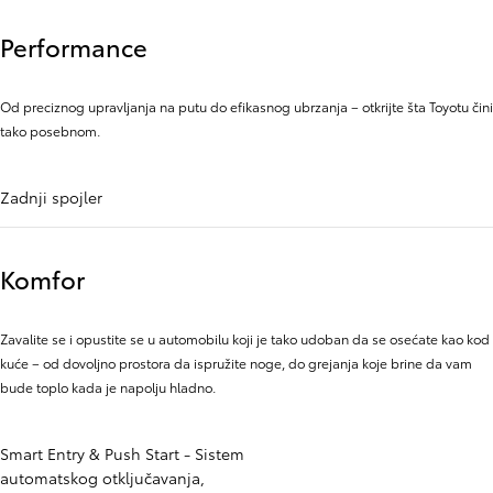
Performance
Od preciznog upravljanja na putu do efikasnog ubrzanja – otkrijte šta Toyotu čini
tako posebnom.
Zadnji spojler
Komfor
Zavalite se i opustite se u automobilu koji je tako udoban da se osećate kao kod
kuće – od dovoljno prostora da ispružite noge, do grejanja koje brine da vam
bude toplo kada je napolju hladno.
Smart Entry & Push Start - Sistem
automatskog otključavanja,