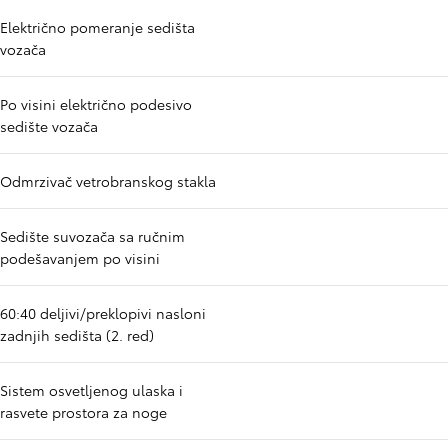
Električno pomeranje sedišta
vozača
Po visini električno podesivo
sedište vozača
Odmrzivač vetrobranskog stakla
Sedište suvozača sa ručnim
podešavanjem po visini
60:40 deljivi/preklopivi nasloni
zadnjih sedišta (2. red)
Sistem osvetljenog ulaska i
rasvete prostora za noge