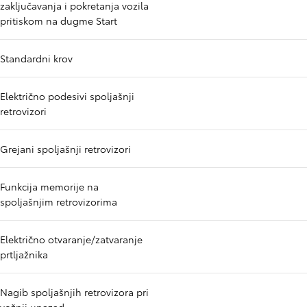
zaključavanja i pokretanja vozila
pritiskom na dugme Start
Standardni krov
Električno podesivi spoljašnji
retrovizori
Grejani spoljašnji retrovizori
Funkcija memorije na
spoljašnjim retrovizorima
Električno otvaranje/zatvaranje
prtljažnika
Nagib spoljašnjih retrovizora pri