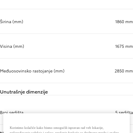
Širina (mm)
1860 mm
Visina (mm)
1675 mm
Međuosovinsko rastojanje (mm)
2850 mm
Unutrašnje dimenzije
Broj sedišta
5 sedišta
Koristimo kolačiće kako bismo omogućili ispravan rad veb lokacije,
Nosivost
prilagođavanje sadržaja i oglasa, pružanje funkcija za društvene mreže i analizu