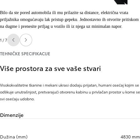
Bilo da ste pored automobila ili mu prilazite sa distance, električna vrata
prtljažnika omogućavaju lak pristup gepeku. Jednostavno ih otvorite pritiskom
na dugme i prenesite prtljag u vozilo ili iz njega uz minimalan napor.
1 / 7
Slide Previous
Slide next
TEHNIČKE SPECIFIKACIJE
Više prostora za sve vaše stvari
Visokokvalitetne tkanine i mekani ukrasi dodaju prijatan, humani osećaj kojim se
odlikuje unutrašnjost, pretvarajući otvorenu kabinu u privlačan prostor u kome se
svi osećaju udobno.
Dimenzije
Dužina (mm)
4830 mm