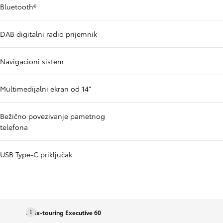
Bluetooth®
DAB digitalni radio prijemnik
Navigacioni sistem
Multimedijalni ekran od 14"
Bežično povezivanje pametnog
telefona
USB Type-C priključak
bz4x-touring Executive 60
1