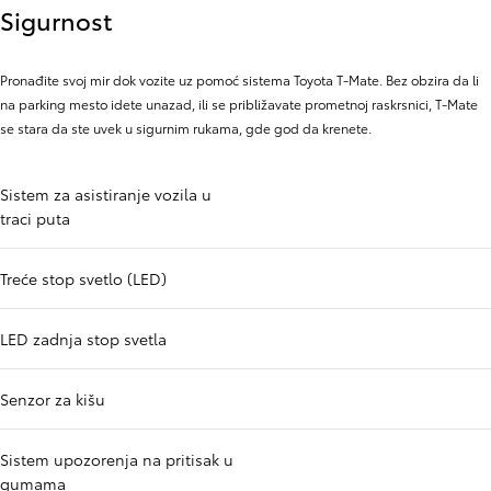
Sigurnost
Pronađite svoj mir dok vozite uz pomoć sistema Toyota T-Mate. Bez obzira da li
na parking mesto idete unazad, ili se približavate prometnoj raskrsnici, T-Mate
se stara da ste uvek u sigurnim rukama, gde god da krenete.
Sistem za asistiranje vozila u
traci puta
Treće stop svetlo (LED)
LED zadnja stop svetla
Senzor za kišu
Sistem upozorenja na pritisak u
gumama