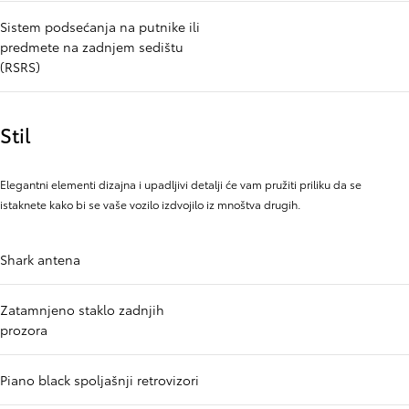
Sistem podsećanja na putnike ili
predmete na zadnjem sedištu
(RSRS)
Stil
Elegantni elementi dizajna i upadljivi detalji će vam pružiti priliku da se
istaknete kako bi se vaše vozilo izdvojilo iz mnoštva drugih.
Shark antena
Zatamnjeno staklo zadnjih
prozora
Piano black spoljašnji retrovizori