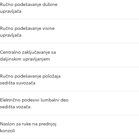
Ručno podešavanje dubine
upravljača
Ručno podešavanje visine
upravljača
Centralno zaključavanje sa
daljinskim upravljanjem
Ručno podešavanje položaja
sedišta suvozača
Električno podesivi lumbalni deo
sedišta vozača
Naslon za ruke na prednjoj
konzoli