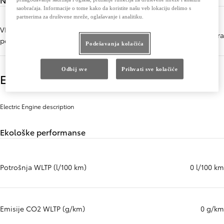
saobraćaja. Informacije o tome kako da koristite našu veb lokaciju delimo s
partnerima za društvene mreže, oglašavanje i analitiku.
VDA zapremina prtljažnika,
669 litara
podignuta zadnja sedišta (litara)
Podešavanja kolačića
Odbij sve
Prihvati sve kolačiće
Electric Engine
Electric Engine description
Ekološke performanse
Potrošnja WLTP (l/100 km)
0 l/100 km
Emisije CO2 WLTP (g/km)
0 g/km