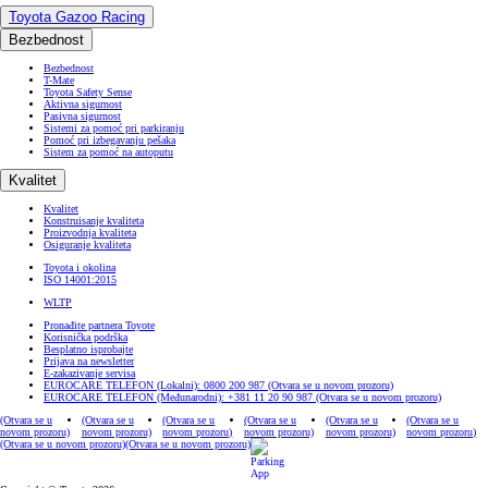
Toyota Gazoo Racing
Bezbednost
Bezbednost
T-Mate
Toyota Safety Sense
Aktivna sigurnost
Pasivna sigurnost
Sistemi za pomoć pri parkiranju
Pomoć pri izbegavanju pešaka
Sistem za pomoć na autoputu
Kvalitet
Kvalitet
Konstruisanje kvaliteta
Proizvodnja kvaliteta
Osiguranje kvaliteta
Toyota i okolina
ISO 14001:2015
WLTP
Pronađite partnera Toyote
Korisnička podrška
Besplatno isprobajte
Prijava na newsletter
E-zakazivanje servisa
EUROCARE TELEFON (Lokalni): 0800 200 987
(Otvara se u novom prozoru)
EUROCARE TELEFON (Međunarodni): +381 11 20 90 987
(Otvara se u novom prozoru)
(Otvara se u
(Otvara se u
(Otvara se u
(Otvara se u
(Otvara se u
(Otvara se u
novom prozoru)
novom prozoru)
novom prozoru)
novom prozoru)
novom prozoru)
novom prozoru)
(Otvara se u novom prozoru)
(Otvara se u novom prozoru)