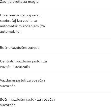
Zadnja svetla za maglu
Upozorenje na poprečni
saobraćaj iza vozila sa
automatskim kočenjem (za
automobile)
Bočne vazdušne zavese
Centralni vazdušni jastuk za
vozača i suvozača
Vazdušni jastuk za vozača i
suvozača
Bočni vazdušni jastuk za vozača i
suvozača