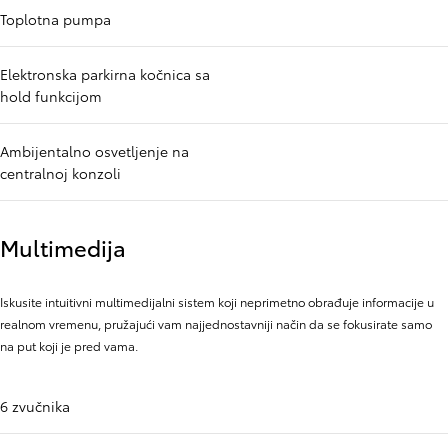
Toplotna pumpa
Elektronska parkirna kočnica sa
hold funkcijom
Ambijentalno osvetljenje na
centralnoj konzoli
Multimedija
Iskusite intuitivni multimedijalni sistem koji neprimetno obrađuje informacije u
realnom vremenu, pružajući vam najjednostavniji način da se fokusirate samo
na put koji je pred vama.
6 zvučnika