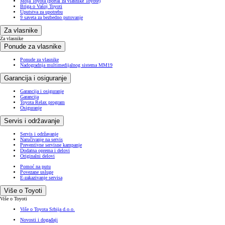
Moja Toyota (portal za vlasnike Toyote)
Briga o Vašoj Toyoti
Uputstva za upotrebu
9 saveta za bezbedno putovanje
Za vlasnike
Za vlasnike
Ponude za vlasnike
Ponude za vlasnike
Nadogradnja multimedijalnog sistema MM19
Garancija i osiguranje
Garancija i osiguranje
Garancija
Toyota Relax program
Osiguranje
Servis i održavanje
Servis i održavanje
Naručivanje na servis
Preventivne servisne kampanje
Dodatna oprema i delovi
Originalni delovi
Pomoć na putu
Povezane usluge
E-zakazivanje servisa
Više o Toyoti
Više o Toyoti
Više o Toyota Srbija d.o.o.
Novosti i događaji