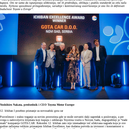
kupaca. Oni ne samo da ispunjavaju očekivanja, već ih predviđaju, oblikuju i podižu standarde za celu našu
mrežu. Njihova sposobnost prilagođavanja, saradnje i kontinuiranog usavršavanja je ono što će definisati
budućnost Toyote u Evropi”.
Yoshihiro Nakata, predsednik i CEO Toyota Motor Europe
12. Ichiban I posebno priznanje za novosadski gota car
Posvećenost i stalno traganje za novim prostorima gde se može ostvariti dalji napredak u poslovanju, a pre
svega u zadovoljstvu klijenata koji kupuju i održavaju Toyotina vozila u Novom Sadu, dugogodišnji je “trade
mark” kompanije GOTA CAR. Rekordni 12. Ichiban zato nije iznenađenje već očekivana nagrada koja je ove
godine začinjena velikim priznanjem Ichiban Excellence, kao dodatna potvrda za izvrsnost i konstantnost u