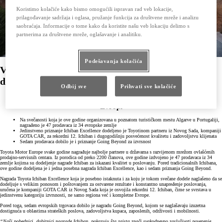
Koristimo kolačiće kako bismo omogućili ispravan rad veb lokacije,
prilagođavanje sadržaja i oglasa, pružanje funkcija za društvene mreže i analizu
saobraćaja. Informacije o tome kako da koristite našu veb lokaciju delimo s
partnerima za društvene mreže, oglašavanje i analitiku.
Podešavanja kolačića
Veliko priznanje za novosadski GOTA CAR na
dodeli nagrada Ichiban
Odbij sve
Prihvati sve kolačiće
koje Toyota tradicionalno dodeljuje najuspešnijim partnerima u
Evropi
Na svečanosti koja je ove godine organizovana u poznatom turističkom mestu Algarve u Portugaliji,
nagrađeno je 47 prodavaca iz 34 evropske zemlje
Jedinstveno priznanje Ichiban Excellence dodeljeno je Toyotinom partneru iz Novog Sada, kompaniji
GOTA CAR, za rekordni 12. Ichiban i dugogodišnju posvećenost kvalitetu i zadovoljstvu klijenata
Sedam prodavaca dobilo je i priznanje Going Beyond za izvrsnost
Toyota Motor Europe svake godine nagrađuje najbolje partnere u državama s razvijenom mrežom ovlašćenih
prodajno-servisnih centara. Iz porodica od preko 2200 članova, ove godine izdvojeno je 47 prodavaca iz 34
zemlje kojima su dodeljenje nagrade Ichiban za iskazani kvalitet u poslovanju. Pored tradicionalnih Ichibana,
ove godine dodeljena je i jedna posebna nagrada Ichiban Excellence, kao i sedam priznanja Going Beyond.
Nagrada Toyota Ichiban Excellence koja je posebno istaknuta i za koju je tokom svečane dodele naglašeno da se
dodeljuje s velikim ponosom i poštovanjem za ostvarene rezultate i konstantno unapređenje poslovanja,
uručena je kompaniji GOTA CAR iz Novog Sada koja je osvojila rekordni 12. Ichiban, čime se svrstava u
jedinstvenu kategoriju izvrsnosti, ne samo regiona već i kompletne Evrope.
Pored toga, sedam evropskih trgovaca dobilo je nagradu Going Beyond, kojom se naglašavaju izuzetna
dostignuća u oblastima strateških poslova, zadovoljstva kupaca, zaposlenih, održivosti i mobilnosti.
“Naši pobednici, dobitnici nagrade Ichiban, pokazuju šta zaista znači svakodnevno zasluživati poverenje