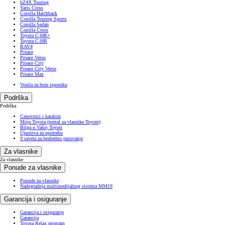
bZ4X Touring
Yaris Cross
Corolla Hatchback
Corolla Touring Sports
Corolla Sedan
Corolla Cross
Toyota C-HR+
Toyota C-HR
RAV4
Proace
Proace Verso
Proace City
Proace City Verso
Proace Max
Vozila za brzu isporuku
Podrška
Podrška
Cenovnici i katalozi
Moja Toyota (portal za vlasnike Toyote)
Briga o Vašoj Toyoti
Uputstva za upotrebu
9 saveta za bezbedno putovanje
Za vlasnike
Za vlasnike
Ponude za vlasnike
Ponude za vlasnike
Nadogradnja multimedijalnog sistema MM19
Garancija i osiguranje
Garancija i osiguranje
Garancija
Toyota Relax program