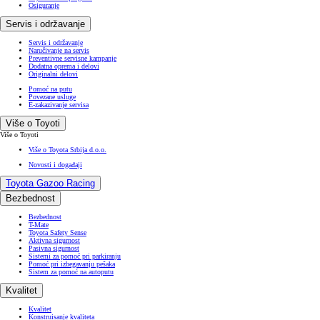
Osiguranje
Servis i održavanje
Servis i održavanje
Naručivanje na servis
Preventivne servisne kampanje
Dodatna oprema i delovi
Originalni delovi
Pomoć na putu
Povezane usluge
E-zakazivanje servisa
Više o Toyoti
Više o Toyoti
Više o Toyota Srbija d.o.o.
Novosti i događaji
Toyota Gazoo Racing
Bezbednost
Bezbednost
T-Mate
Toyota Safety Sense
Aktivna sigurnost
Pasivna sigurnost
Sistemi za pomoć pri parkiranju
Pomoć pri izbegavanju pešaka
Sistem za pomoć na autoputu
Kvalitet
Kvalitet
Konstruisanje kvaliteta