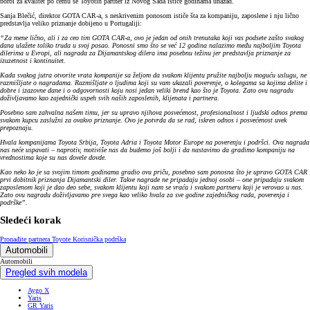
borbi za kvalitet po čemu se Toyotin partner iz Novog Sada ističe godinama unazad.
Sanja Blečić, direktor GOTA CAR-a, s neskrivenim ponosom ističe šta za kompaniju, zaposlene i nju lično
predstavlja veliko priznanje dobijeno u Portugaliji:
“Za mene lično, ali i za ceo tim GOTA CAR-a, ovo je jedan od onih trenutaka koji vas podsete zašto svakog
dana ulažete toliko truda u svoj posao. Ponosni smo što se već 12 godina nalazimo među najboljim Toyota
dilerima u Evropi, ali nagrada za Dijamantskog dilera ima posebnu težinu jer predstavlja priznanje za
izuzetnost i kontinuitet.
Kada svakog jutra otvorite vrata kompanije sa željom da svakom klijentu pružite najbolju moguću uslugu, ne
razmišljate o nagradama. Razmišljate o ljudima koji su vam ukazali poverenje, o kolegama sa kojima delite i
dobre i izazovne dane i o odgovornosti koju nosi jedan veliki brend kao što je Toyota. Zato ovu nagradu
doživljavamo kao zajednički uspeh svih naših zaposlenih, klijenata i partnera.
Posebno sam zahvalna našem timu, jer su upravo njihova posvećenost, profesionalnost i ljudski odnos prema
svakom kupcu zaslužni za ovakvo priznanje. Ovo je potvrda da se rad, iskren odnos i posvećenost uvek
prepoznaju.
Hvala kompanijama Toyota Srbija, Toyota Adria i Toyota Motor Europe na poverenju i podršci. Ova nagrada
nas neće uspavati – naprotiv, motiviše nas da budemo još bolji i da nastavimo da gradimo kompaniju na
vrednostima koje su nas dovele dovde.
Kao neko ko je sa svojim timom godinama gradio ovu priču, posebno sam ponosna što je upravo GOTA CAR
prvi dobitnik priznanja Dijamantski diler. Takve nagrade ne pripadaju jednoj osobi – one pripadaju svakom
zaposlenom koji je dao deo sebe, svakom klijentu koji nam se vraća i svakom partneru koji je verovao u nas.
Zato ovu nagradu doživljavamo pre svega kao veliko hvala za sve godine zajedničkog rada, poverenja i
podrške”.
Sledeći korak
Pronađite partnera Toyote
Korisnička podrška
Automobili
Automobili
Pregled svih modela
Aygo X
Yaris
GR Yaris