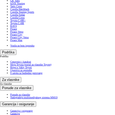
GR Yaris
bZ4X Touring
Yaris Cross
Corolla Hatchback
Corolla Touring Sports
Corolla Sedan
Corolla Cross
Toyota C-HR+
Toyota C-HR
RAV4
Proace
Proace Verso
Proace City
Proace City Verso
Proace Max
Vozila za brzu isporuku
Podrška
Podrška
Cenovnici i katalozi
Moja Toyota (portal za vlasnike Toyote)
Briga o Vašoj Toyoti
Uputstva za upotrebu
9 saveta za bezbedno putovanje
Za vlasnike
Za vlasnike
Ponude za vlasnike
Ponude za vlasnike
Nadogradnja multimedijalnog sistema MM19
Garancija i osiguranje
Garancija i osiguranje
Garancija