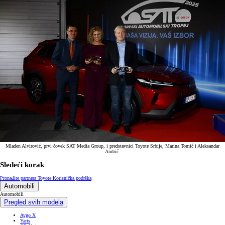
Mladen Alvirović, prvi čovek SAT Media Group, i predstavnici Toyote Srbije, Marina Tomić i Aleksandar
Andrić
Sledeći korak
Pronađite partnera Toyote
Korisnička podrška
Automobili
Automobili
Pregled svih modela
Aygo X
Yaris