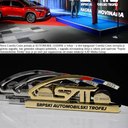
Nova Corolla Cross postala je AUTOMOBIL GODINE u Srbiji - u dve kategorije! Corolla Cross osvojila je
glavnu nagradu, kao generalni (ukupni) pobednik, i nagradu novinarskog žirija u izboru pod nazivom “Srpski
Automobilski Trofej” koji je po treći put organizovan od strane redakcije SAT Media Group.