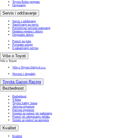
Toyota Relax program
Osiguranje
Servis i održavanje
Servis i održavanje
Naručivanje na servis
Preventivne servisne kampanje
Dodatna oprema i delovi
Originalni delovi
Pomoć na putu
Povezane usluge
E-zakazivanje servisa
Više o Toyoti
Više o Toyoti
Više o Toyota Srbija d.o.o.
Novosti i događaji
Toyota Gazoo Racing
Bezbednost
Bezbednost
T-Mate
Toyota Safety Sense
Aktivna sigurnost
Pasivna sigurnost
Sistemi za pomoć pri parkiranju
Pomoć pri izbegavanju pešaka
Sistem za pomoć na autoputu
Kvalitet
Kvalitet