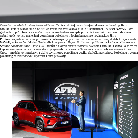
Generalni pobednik Srpskog Automobilskog Trofeja određuje se sabiranjem glasova novinarskog žirija i
publike, koja je takođe imala priliku da testira sva vozila koja su bila u konkurenciji na stazi NAVAK. Ove
godine bilo je 16 finalista a među njima najviše bodova osvojila je Toyota Corolla Cross i osvojila zlatni i
srebrni trofej koji su namenjeni generalnom pobedniku i dobitniku nagrade novinarskog žirija.
Prestižne nagrade uručene su predstavnicima kompanije početkom novembra na svečanoj dodeli trofeja u centru
NAVAK, u Subotištu. Marina Tomić, direktor prodaje Toyote Srbije, tom prilikom naglasila je jedinstvenost
Srpskog Automobilskog Trofeja koji udružuje glasove specijalizovanih novinara i publike, i zahvalila se svima
koji su učestvovali u ocenjivanju što su prepoznali tradicionalne Toyotine vrednosti oličene u novoj Corolli
Cross – modelu koji predstavlja viziju savremenog porodičnog vozila, ekološki naprednog, bezbednog i veoma
praktičnog za svakodnevnu upotrebu i duža putovanja.