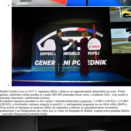
Model Corolla Cross je SUV C segmenta tržišta i jedan je od najprodavanijih automobila na svetu. Prošle
godine, prethodna verzija prodata je u preko 850.000 primeraka širom sveta, a sredinom 2025. ovaj model je
temeljno obnovljen i predstavljen javnosti.
Evropskim kupcima ponuđene su dve verzije s hibridno-električnim pogonom, 1.8 HEV (140 KS) i 2.0 HEV
(180 KS), a dvolitarsku varijantu moguće je poručiti i s inteligentnim pogonom na sva četiri točka (AWD-i).
Ovaj novitet je dostupan na srpskom tržištu od septembra a nedavno je specijalizovanim novinarima
predstavljen i na Olimpijskom eko reliju koji je vožen od Beograda do Ražane, rodnog mesta generala Đukića
– osnivača Olimpijskog komiteta Srbije.