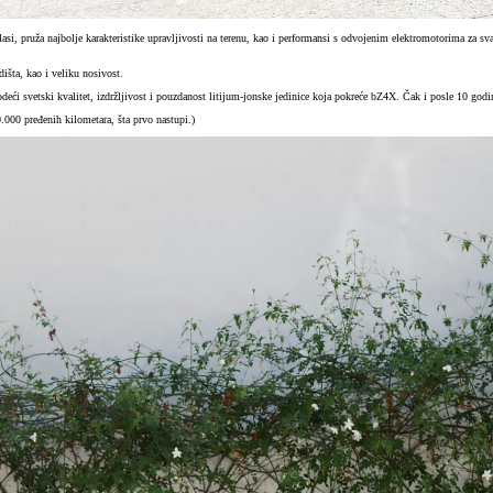
i, pruža najbolje karakteristike upravljivosti na terenu, kao i performansi s odvojenim elektromotorima za sv
išta, kao i veliku nosivost.
odeći svetski kvalitet, izdržljivost i pouzdanost litijum-jonske jedinice koja pokreće bZ4X. Čak i posle 10 godin
0.000 pređenih kilometara, šta prvo nastupi.)