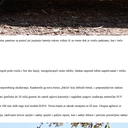
im panelom za pomoć pri punjenju baterije tokom vožnje ili za vreme dok je vozilo parkirano, kao i treću
spod poda vozila i čini deo šasije, omogućavajući nisko težište, idealan raspored težine napred-nazad i veliku
 nepotrebnog ukrašavanja. Karakteriše ga nova forma „čekića“ koji definiše brend, s prepoznatljivim tankim
 (prečnika do 20 inča) gurnuti do samih uglova karoserije i naglašeni pragovi izražavaju autentičan SUV
je je 160 mm duže nego kod modela RAV4. Visina haube je takođe smanjena za 50 mm. Ukupna agilnost se
razdvojeni krovni spojler i zadnji spojler s pačjim repom, kao i zadnji difuzor i precizno postavljeno zadnje