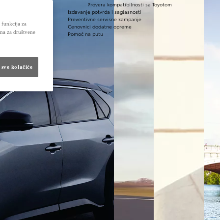
utu
Provera kompatibilnosti sa Toyotom
Izdavanje potvrda i saglasnosti
Preventivne servisne kampanje
 funkcija za
Cenovnici dodatne opreme
ima za društvene
Pomoć na putu
 sve kolačiće