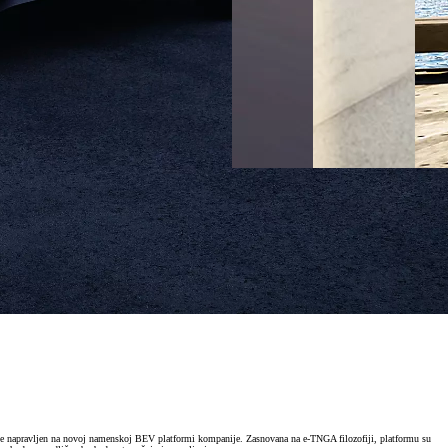
 je napravljen na novoj namenskoj BEV platformi kompanije. Zasnovana na e-TNGA filozofiji, platformu su