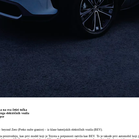
na sva četiri točka
inga električnih vozila
pce
eyond Zero (Preko nulte granice) – iz klase baterijskih električnih vozila (BEV).
a proizvodnju, kao prvi model koji je Toyota u potpunosti razvila kao BEV. To je takođe prvi automobil koji