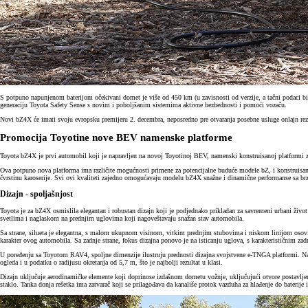
S potpuno napunjenom baterijom očekivani domet je više od 450 km (u zavisnosti od verzije, a tačni podaci bi
generaciju Toyota Safety Sense s novim i poboljšanim sistemima aktivne bezbednosti i pomoći vozaču.
Novi bZ4X će imati svoju evropsku premijeru 2. decembra, neposredno pre otvaranja posebne usluge onlajn rez
Promocija Toyotine nove BEV namenske platforme
Toyota bZ4X je prvi automobil koji je napravljen na novoj Toyotinoj BEV, namenski konstruisanoj platformi 
Ova potpuno nova platforma ima različite mogućnosti primene za potencijalne buduće modele bZ, i konstruisana j
čvrstinu karoserije. Svi ovi kvaliteti zajedno omogućavaju modelu bZ4X snažne i dinamične performanse sa br
Dizajn - spoljašnjost
Toyota je za bZ4X osmislila elegantan i robustan dizajn koji je podjednako prikladan za savremeni urbani život
svetlima i naglaskom na prednjim uglovima koji nagoveštavaju snažan stav automobila.
Sa strane, silueta je elegantna, s malom ukupnom visinom, vitkim prednjim stubovima i niskom linijom osovin
karakter ovog automobila. Sa zadnje strane, fokus dizajna ponovo je na isticanju uglova, s karakterističnim za
U poređenju sa Toyotom RAV4, spoljne dimenzije ilustruju prednosti dizajna svojstvene e-TNGA platformi. N
ogleda i u podatku o radijusu okretanja od 5,7 m, što je najbolji rezultat u klasi.
Dizajn uključuje aerodinamičke elemente koji doprinose izdašnom dometu vožnje, uključujući otvore postavljene
staklo. Tanka donja rešetka ima zatvarač koji se prilagođava da kanališe protok vazduha za hlađenje do baterij