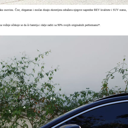
aku osovinu. Čist, elegantan i moćan dizajn eksterijera odražava njegove napredne BEV kvalitete i SUV status,
a vožnje očekuje se da će baterija i dalje raditi sa 90% svojih originalnih performansi*.