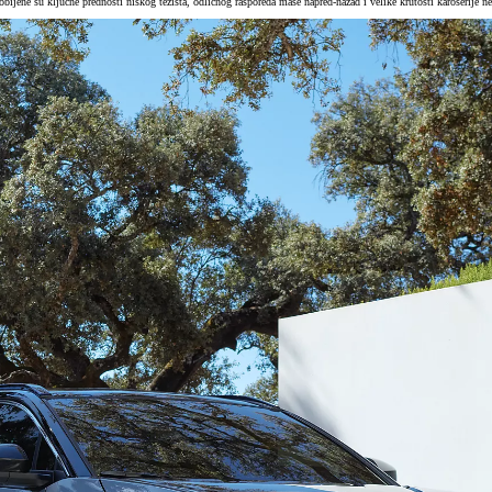
dobijene su ključne prednosti niskog težišta, odličnog rasporeda mase napred-nazad i velike krutosti karoserije 