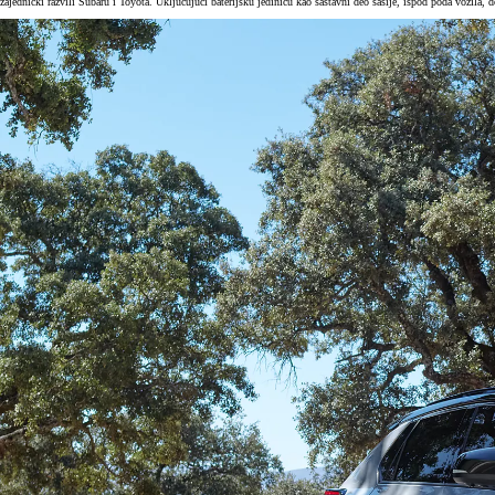
zajednički razvili Subaru i Toyota. Uključujući baterijsku jedinicu kao sastavni deo šasije, ispod poda vozila, 