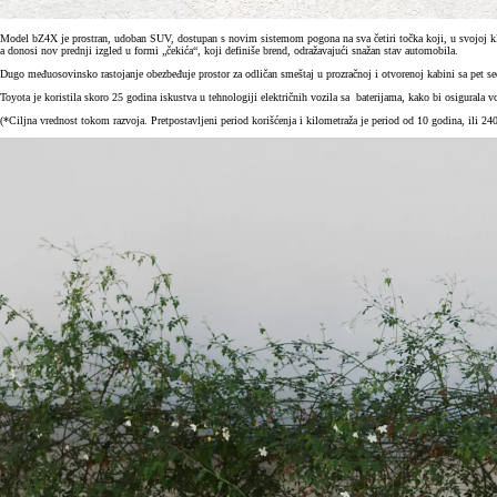
Model bZ4X je prostran, udoban SUV, dostupan s novim sistemom pogona na sva četiri točka koji, u svojoj klas
a donosi nov prednji izgled u formi „čekića“, koji definiše brend, odražavajući snažan stav automobila.
Dugo međuosovinsko rastojanje obezbeđuje prostor za odličan smeštaj u prozračnoj i otvorenoj kabini sa pet sed
Toyota je koristila skoro 25 godina iskustva u tehnologiji električnih vozila sa baterijama, kako bi osigurala v
(*Ciljna vrednost tokom razvoja. Pretpostavljeni period korišćenja i kilometraža je period od 10 godina, ili 24