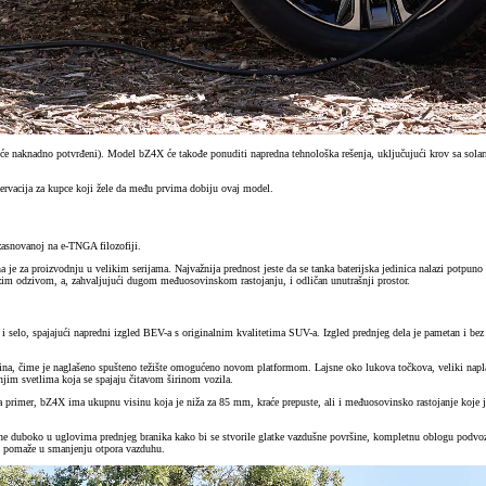
će naknadno potvrđeni). Model bZ4X će takođe ponuditi napredna tehnološka rešenja, uključujući krov sa solarn
ervacija za kupce koji žele da među prvima dobiju ovaj model.
zasnovanoj na e-TNGA filozofiji.
e za proizvodnju u velikim serijama. Najvažnija prednost jeste da se tanka baterijska jedinica nalazi potpuno i
zim odzivom, a, zahvaljujući dugom međuosovinskom rastojanju, i odličan unutrašnji prostor.
 i selo, spajajući napredni izgled BEV-a s originalnim kvalitetima SUV-a. Izgled prednjeg dela je pametan i bez
a, čime je naglašeno spušteno težište omogućeno novom platformom. Lajsne oko lukova točkova, veliki naplaci
dnjim svetlima koja se spajaju čitavom širinom vozila.
a primer, bZ4X ima ukupnu visinu koja je niža za 85 mm, kraće prepuste, ali i međuosovinsko rastojanje ko
 duboko u uglovima prednjeg branika kako bi se stvorile glatke vazdušne površine, kompletnu oblogu podvozja, 
e i pomaže u smanjenju otpora vazduhu.