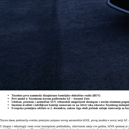
Toyotino prvo namenski dizajnirano baterijsko električno vozilo (BEV)
Prvi model u Toyotinom novom podbrendu bZ – beyond Zero
Udoban, prostran i autentičan SUV vrhunskih mogućnosti dostupan s novim sistemom pogona 
Izuzetan kvalitet i izdržljivost baterije zasnovani su na četvrt veka iskustva Toyotinog inženjer
Evropska premijera održaće se 2. decembra, nakon čega sledi početak onlajn rezervacija za ku
Toyota danas predstavlja svetsku premijeru potpuno novog automobila bZ4X, prvog modela u novoj seriji bZ – b
U dizajnu i tehnologiji veran svom konceptnom prethodniku, otkrivenom ranije ove godine, bZ4X spreman je z