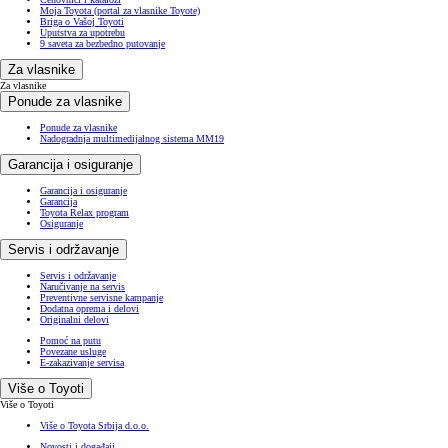
Moja Toyota (portal za vlasnike Toyote)
Briga o Vašoj Toyoti
Uputstva za upotrebu
9 saveta za bezbedno putovanje
Za vlasnike
Za vlasnike
Ponude za vlasnike
Ponude za vlasnike
Nadogradnja multimedijalnog sistema MM19
Garancija i osiguranje
Garancija i osiguranje
Garancija
Toyota Relax program
Osiguranje
Servis i održavanje
Servis i održavanje
Naručivanje na servis
Preventivne servisne kampanje
Dodatna oprema i delovi
Originalni delovi
Pomoć na putu
Povezane usluge
E-zakazivanje servisa
Više o Toyoti
Više o Toyoti
Više o Toyota Srbija d.o.o.
Novosti i događaji