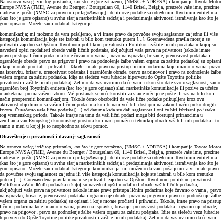
Na osnovu vašeg izričitog pristanka, kao što je gore zatraženo, [NMSC + ADRESA] i kompanije Toyota Motor
Europe NV/SA (TME), Avenue du Bourget / Bourgetlaan 60, 1140 Brisel, Belgija, preuzeće vaše ime, prezime
i adresu e -pošte [NMSC za proveru i prilagođavanje] i deliti ove podatke sa određenim Toyotinim entitetima
(kao što je gore opisano) u svrhu slanja marketinških sadržaja i preduzimanja aktivnosti istraživanja kao što je
gore opisano. Možete sami odabrati kategorije...
komunikacija; mi možemo da vam pošaljemo, a vi imate pravo da povučete svoju saglasnost za jednu ili više
kategorija komunikacija koje ste izabrali u bilo kom trenutku putem [...]. Gorenavedena pravila moraju se
prihvatiti zajedno sa Opštom Toyotinom politikom privatnosti i Politikom zaštite ličnih podataka u kojoj su
navedeni opšti modaliteti obrade vaših ličnih podataka, uključujući vaša prava na privatnost (takođe imate
pravo pristupa ličnim podacima koje čuvamo o vama , pravo na ispravku, brisanje, prenosivost podataka i
ograničenje obrade, pravo na prigovor i pravo na podnošenje žalbe vašem organu za zaštitu podataka) su opisani
i koje morate pročitati i prihvatiti. Takođe, imate pravo na pristup ličnim podacima koje imamo o vama, pravo
na ispravku, brisanje, prenosivost podataka i ograničenje obrade, pravo na prigovor i pravo na podnošenje žalbe
vašem organu za zaštitu podataka. Idite na sledeću vezu [ubacite hipervezu do Opšte Toyotine politike
privatnosti i zaštite ličnih podataka]. Želimo da vas uverimo da će vam, nakon što date svoju saglasnost, samo
ograničen broj Toyotinih entiteta (kao što je gore opisano) slati marketinške komunikacije ili pozive za učešće
u anketama, prema vašem izboru. Vaš pristanak se neće koristiti za slanje neželjene pošte ili vas na bilo koji
način preopteretiti komunikacijom. Takođe ćemo obezbediti da vaše lične podatke prikupljene kroz ovu
aktivnost objedinimo sa vašim ličnim podacima koji bi nam već bili dostupni na zakonit način preko drugih
izvora. Čuvaćemo vaše lične podatke […] od datuma kada ste dali saglasnost i oni će biti izbrisani po isteku
tog vremenskog perioda. Takođe imajte na umu da vaši lični podaci mogu biti dostupni primaocima u
zemljama van Evropskog ekonomskog prostora koji nam pomažu u tehničkoj obradi vaših ličnih podataka i to
samo u meri u kojoj je to neophodno za takvu pomoć.
Obaveštenje o privatnosti i davanje saglasnosti
Na osnovu vašeg izričitog pristanka, kao što je gore zatraženo, [NMSC + ADRESA] i kompanije Toyota Motor
Europe NV/SA (TME), Avenue du Bourget / Bourgetlaan 60, 1140 Brisel, Belgija, preuzeće vaše ime, prezime
i adresu e -pošte [NMSC za proveru i prilagođavanje] i deliti ove podatke sa određenim Toyotinim entitetima
(kao što je gore opisano) u svrhu slanja marketinških sadržaja i preduzimanja aktivnosti istraživanja kao što je
gore opisano. Možete sami odabrati kategorije komunikacija; mi možemo da vam pošaljemo, a vi imate pravo
da povučete svoju saglasnost za jednu ili više kategorija komunikacija koje ste izabrali u bilo kom trenutku
putem [...]. Gorenavedena pravila moraju se prihvatiti zajedno sa Opštom Toyotinom politikom privatnosti i
Politikom zaštite ličnih podataka u kojoj su navedeni opšti modaliteti obrade vaših ličnih podataka,
uključujući vaša prava na privatnost (takođe imate pravo pristupa ličnim podacima koje čuvamo o vama , pravo
na ispravku, brisanje, prenosivost podataka i ograničenje obrade, pravo na prigovor i pravo na podnošenje žalbe
vašem organu za zaštitu podataka) su opisani i koje morate pročitati i prihvatiti. Takođe, imate pravo na pristup
ličnim podacima koje imamo o vama, pravo na ispravku, brisanje, prenosivost podataka i ograničenje obrade,
pravo na prigovor i pravo na podnošenje žalbe vašem organu za zaštitu podataka. Idite na sledeću vezu [ubacite
hipervezu do Opšte Toyotine politike privatnosti i zaštite ličnih podataka]. Želimo da vas uverimo da će vam,