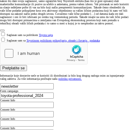
nakon što date svoju saglasnost, samo ograničen broj Toyotinih entiteta (kao što je gore opisano) slati
marketinške komunikacije ili pozive za učešće u anketama, prema vašem izboru. Vaš pristanak se neće koristiti
za slanje neželjene pošte ili vas na bilo koji način preopteretiti komunikacijom. Takođe ćemo obezbediti da
vaše lične podatke prikupljene kroz ovu aktivnost objedinimo sa vašim ličnim podacima koji bi nam već bili
dostupni na zakonit način preko drugih izvora. Čuvaćemo vaše lične podatke […] od datuma kada ste dali
saglasnost i oni će biti izbrisani po isteku tog vremenskog perioda. Takođe imajte na umu da vaši lični podaci
mogu biti dostupni primaocima u zemljama van Evropskog ekonomskog prostora koji nam pomažu u
tehničkoj obradi vaših ličnih podataka i to samo u meri u kojoj je to neophodno za takvu pomoć.
Saglasan sam sa politikom
Toyota sajta
Saglasan sam sa
Toyotinom politikom prikupljanja, obrade i čuvanja podataka
Pretplatite se
Informacije koje dostavite neće se koristiti ili distribuirati iz bilo kog drugog razloga osim za ispunjavanje
vašeg zahteva. Za više informacija pročitajte našu
politiku privatnosti.
Form campaign
Consent Info
Consent Info
Consent Info
Consent Info