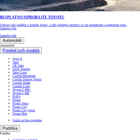
BESPLATNO ISPROBAJTE TOYOTU
Unesite vaše podatke u kontakt formu, a naši prodajni savetnici će vas kontaktirati u najkraćem roku.
Saznajte više
Saznajte više
Automobili
Automobili
Pregled svih modela
Aygo X
Yaris
GR Yaris
bZ4X Touring
Yaris Cross
Corolla Hatchback
Corolla Touring Sports
Corolla Sedan
Corolla Cross
Toyota C-HR+
Toyota C-HR
RAV4
Proace
Proace Verso
Proace City
Proace City Verso
Proace Max
Vozila za brzu isporuku
Podrška
Podrška
Cenovnici i katalozi