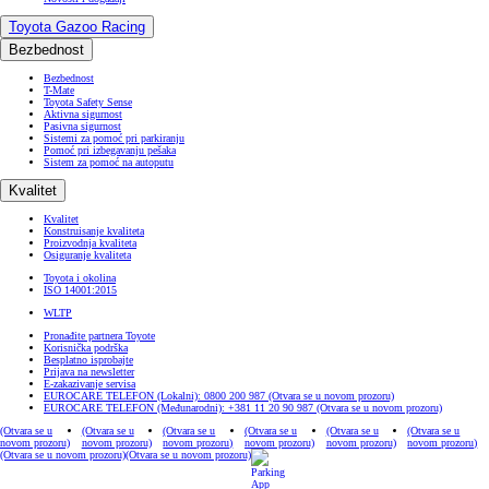
Toyota Gazoo Racing
Bezbednost
Bezbednost
T-Mate
Toyota Safety Sense
Aktivna sigurnost
Pasivna sigurnost
Sistemi za pomoć pri parkiranju
Pomoć pri izbegavanju pešaka
Sistem za pomoć na autoputu
Kvalitet
Kvalitet
Konstruisanje kvaliteta
Proizvodnja kvaliteta
Osiguranje kvaliteta
Toyota i okolina
ISO 14001:2015
WLTP
Pronađite partnera Toyote
Korisnička podrška
Besplatno isprobajte
Prijava na newsletter
E-zakazivanje servisa
EUROCARE TELEFON (Lokalni): 0800 200 987
(Otvara se u novom prozoru)
EUROCARE TELEFON (Međunarodni): +381 11 20 90 987
(Otvara se u novom prozoru)
(Otvara se u
(Otvara se u
(Otvara se u
(Otvara se u
(Otvara se u
(Otvara se u
novom prozoru)
novom prozoru)
novom prozoru)
novom prozoru)
novom prozoru)
novom prozoru)
(Otvara se u novom prozoru)
(Otvara se u novom prozoru)