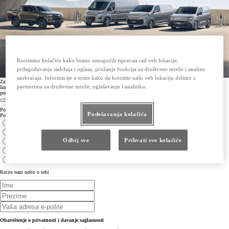
Koristimo kolačiće kako bismo omogućili ispravan rad veb lokacije,
prilagođavanje sadržaja i oglasa, pružanje funkcija za društvene mreže i analizu
saobraćaja. Informacije o tome kako da koristite našu veb lokaciju delimo s
Zainteresovani ste da saznate više o gami Toyota Professional ili određenom vozilu u ovoj rastućoj porodici?
partnerima za društvene mreže, oglašavanje i analitiku.
Izaberite opciju sa liste ispod da biste bili među prvima koji će dobijati najnovije vesti, ekskluzivne najave i
ponude.
Potvrdite o kojem modelu vozila želite saznati više:
Podešavanja kolačića
Potvrdite o kojem modelu vozila želite saznati više:
Svi modeli iz programa Toyota Professional
Novi Proace modela
Odbij sve
Prihvati sve kolačiće
Novi Proace City
Novi Hilux
Novi Proace MAX
Recite nam nešto o sebi
Obaveštenje o privatnosti i davanje saglasnosti