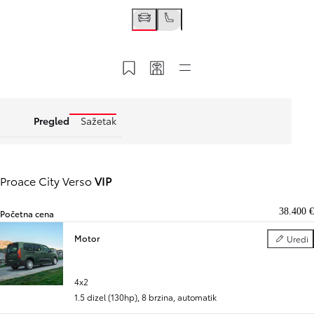
Sačuvajte na vaš nalog
Vaš kod
Sledeći korak
Pregled
Sažetak
Proace City Verso
VIP
38.400 €
Početna cena
Motor
Uredi
Motor
Slide Previous
Slide next
4x2
1.5 dizel (130hp)
,
8 brzina, automatik