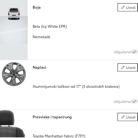
Boja
Uredi
Boja
Bela (Icy White EPR)
Nemetalik
Uključeno
Naplaci
Uredi
Naplaci
Aluminijumski točkovi od 17" (5 dvostrukih krakova)
Uključeno
Presvlake i tapacirung
Uredi
Presvlake 
Toyota Manhattan fabric (F7FY)