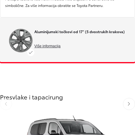
simbolične. Za više informacija obratite se Toyota Partneru.
Aluminijumski točkovi od 17" (5 dvostrukih krakova)
Više informacija
Slide Previous
Slide next
Presvlake i tapacirung
Slide Previous
Slide