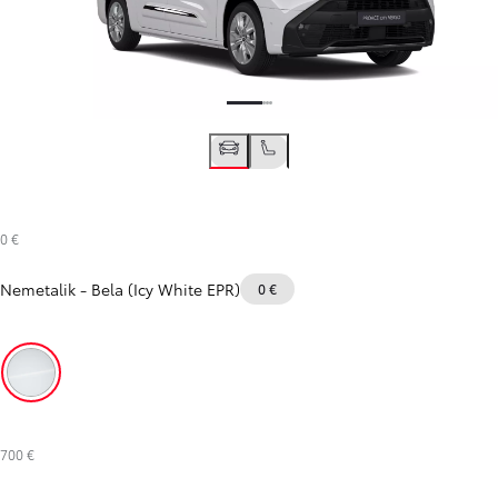
0 €
Nemetalik
-
Bela (Icy White EPR)
0 €
Bela (Icy White EPR)
700 €