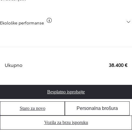
Toggle co2 info
Ekološke performanse
Ukupno
38.400 €
Besplatno isprobajte
Staro za novo
Personalna brošura
Vozila za brzu isporuku