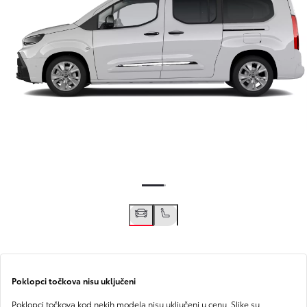
Poklopci točkova nisu uključeni
Poklopci točkova kod nekih modela nisu uključeni u cenu. Slike su