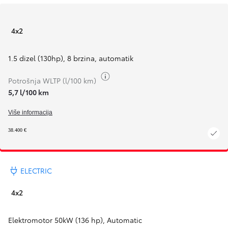
4x2
1.5 dizel (130hp)
,
8 brzina, automatik
Toggle fuel info
Potrošnja WLTP (l/100 km)
5,7 l/100 km
Više informacija
38.400 €
ELECTRIC
4x2
Elektromotor 50kW (136 hp)
,
Automatic