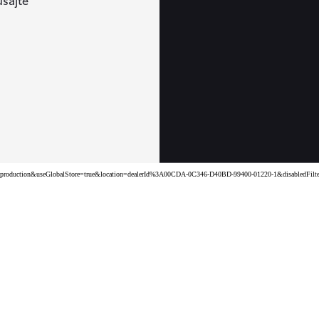
v=production&useGlobalStore=true&location=dealerId%3A00CDA-0C346-D40BD-99400-01220-1&disabledFilters=u