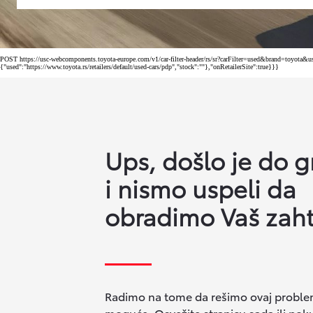
POST https://usc-webcomponents.toyota-europe.com/v1/car-filter-header/rs/sr?carFilter=used&brand=toyot
{"used":"https://www.toyota.rs/retailers/default/used-cars/pdp","stock":""},"onRetailerSite":true}}}
Ups, došlo je do g
i nismo uspeli da
obradimo Vaš zaht
Radimo na tome da rešimo ovaj problem
moguće. Osvežite stranicu sada ili pok