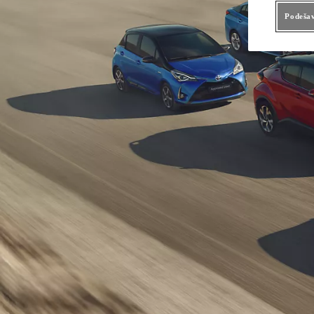
Tehnički pregl
Servis hibrida
Podešav
Kontrolni pre
Karoserija i b
Toyota servis