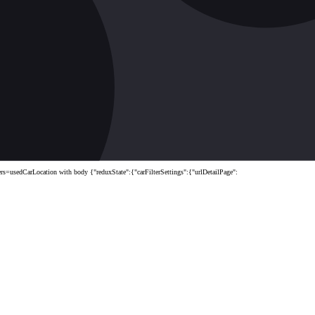
sedCarLocation with body {"reduxState":{"carFilterSettings":{"urlDetailPage":