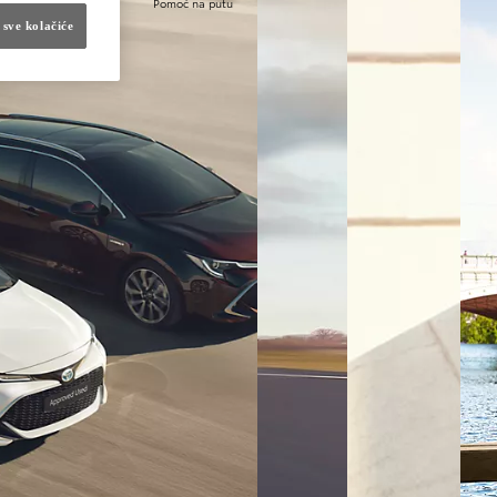
Pomoć na putu
 sve kolačiće