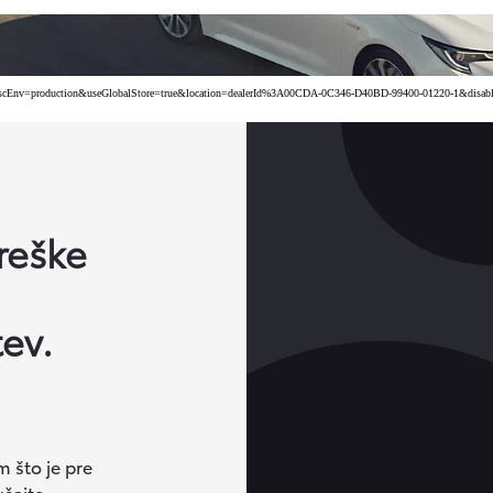
a&uscEnv=production&useGlobalStore=true&location=dealerId%3A00CDA-0C346-D40BD-99400-01220-1&disabledFi
reške
ev.
 što je pre
ušajte