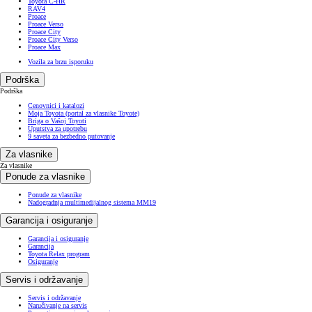
Toyota C-HR
RAV4
Proace
Proace Verso
Proace City
Proace City Verso
Proace Max
Vozila za brzu isporuku
Podrška
Podrška
Cenovnici i katalozi
Moja Toyota (portal za vlasnike Toyote)
Briga o Vašoj Toyoti
Uputstva za upotrebu
9 saveta za bezbedno putovanje
Za vlasnike
Za vlasnike
Ponude za vlasnike
Ponude za vlasnike
Nadogradnja multimedijalnog sistema MM19
Garancija i osiguranje
Garancija i osiguranje
Garancija
Toyota Relax program
Osiguranje
Servis i održavanje
Servis i održavanje
Naručivanje na servis