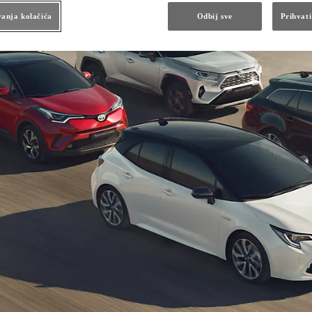
ed pre registracije
anja kolačića
Odbij sve
Prihvati
gled vozila
oja
no obećanje