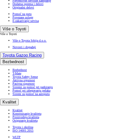
Preventivne servisne kampanje
Dodatna oprema i delovi
Originalni delovi
Pomoć na putu
Povezane usluge
E-zakazivanje servisa
Više o Toyoti
Više o Toyoti
Više o Toyota Srbija d.o.o.
Novosti i događaji
Toyota Gazoo Racing
Bezbednost
Bezbednost
T-Mate
Toyota Safety Sense
Aktivna sigurnost
Pasivna sigurnost
Sistemi za pomoć pri parkiranju
Pomoć pri izbegavanju pešaka
Sistem za pomoć na autoputu
Kvalitet
Kvalitet
Konstruisanje kvaliteta
Proizvodnja kvaliteta
Osiguranje kvaliteta
Toyota i okolina
ISO 14001:2015
WLTP