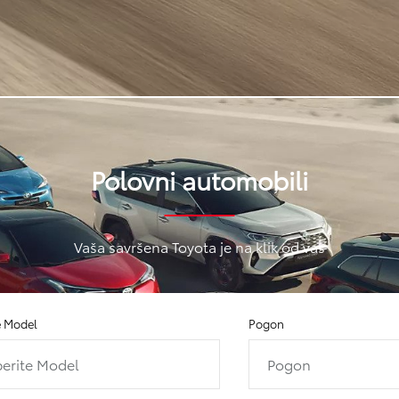
Polovni automobili
Vaša savršena Toyota je na klik od vas
e Model
Pogon
erite Model
Pogon