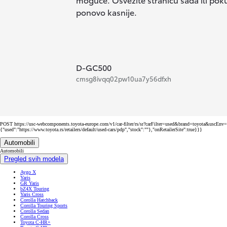
ponovo kasnije.
D-GC500
cmsg8ivqq02pw10ua7y56dfxh
POST https://usc-webcomponents.toyota-europe.com/v1/car-filter/rs/sr?carFilter=used&brand=toyota&uscEn
{"used":"https://www.toyota.rs/retailers/default/used-cars/pdp","stock":""},"onRetailerSite":true}}}
Automobili
Automobili
Pregled svih modela
Aygo X
Yaris
GR Yaris
bZ4X Touring
Yaris Cross
Corolla Hatchback
Corolla Touring Sports
Corolla Sedan
Corolla Cross
Toyota C-HR+