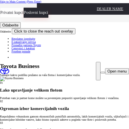
Skip to Main Content
(Press Enter)
DEALER NAME
Privatni kupci
Zakažite sastanak
Poslovni kupci
Odaberite
Click to close the reach out overlay
Odaberite
Besplatno isprobajte
E-zakazivanje servisa
Pronađite partnera Toyote
Cenovnici i katalozi
Posebne ponude
Toyota Business
Open menu
Saznajte kakvu podršku pružamo za vaša flotna i komercijalna vozila.
01
Lako upravljanje velikom flotom
Potreban vam je partner kome možete sa poverenjem prepustiti upravljanje velikom flotom i vozačima.
02
Ogroman izbor komercijalnih vozila
Raspolažemo vrhunskom gamom ekonomičnih putničkih automobila, lakih komercijalnih vozila, uljkučujući i
komercijalne hibridne vanove, kako bismo ispunili zahteve u pogledu vase flote i poslovnih potreba.
03