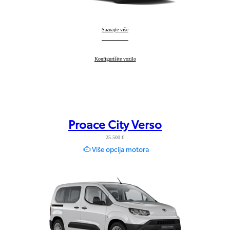
Proace City
Saznajte više
:
Proace City
Konfigurišite vozilo
:
Proace City Verso
25.500 €
Više opcija motora