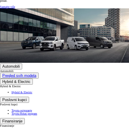
posao.
Saznajte više
Automobili
Automobili
Pregled svih modela
Hybrid & Electric
Hybrid & Electric
Hybrid & Electric
Poslovni kupci
Poslovni kupci
Toyota osiguranje
Toyota Relax program
Finansiranje
Finansiranje