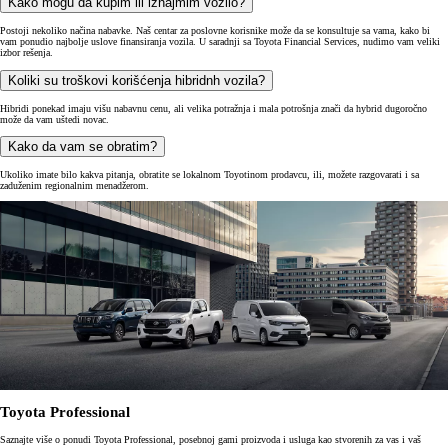
Kako mogu da kupim ili iznajmim vozilo?
Postoji nekoliko načina nabavke. Naš centar za poslovne korisnike može da se konsultuje sa vama, kako bi
vam ponudio najbolje uslove finansiranja vozila. U saradnji sa Toyota Financial Services, nudimo vam veliki
izbor rešenja.
Koliki su troškovi korišćenja hibridnh vozila?
Hibridi ponekad imaju višu nabavnu cenu, ali velika potražnja i mala potrošnja znači da hybrid dugoročno
može da vam uštedi novac.
Kako da vam se obratim?
Ukoliko imate bilo kakva pitanja, obratite se lokalnom Toyotinom prodavcu, ili, možete razgovarati i sa
zaduženim regionalnim menadžerom.
Toyota Professional
Saznajte više o ponudi Toyota Professional, posebnoj gami proizvoda i usluga kao stvorenih za vas i vaš