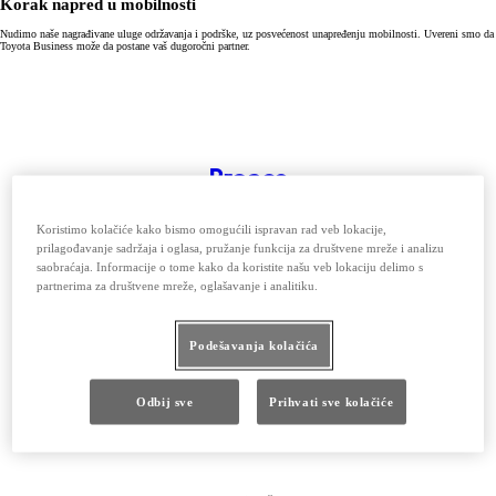
Korak napred u mobilnosti
Nudimo naše nagrađivane uluge održavanja i podrške, uz posvećenost unapređenju mobilnosti. Uvereni smo da
Toyota Business može da postane vaš dugoročni partner.
Proace
Od 24.575 € bez PDV-a
Diesel
ELECTRIC
Koristimo kolačiće kako bismo omogućili ispravan rad veb lokacije,
prilagođavanje sadržaja i oglasa, pružanje funkcija za društvene mreže i analizu
saobraćaja. Informacije o tome kako da koristite našu veb lokaciju delimo s
partnerima za društvene mreže, oglašavanje i analitiku.
Podešavanja kolačića
Odbij sve
Prihvati sve kolačiće