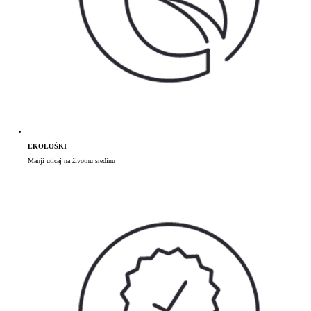
EKOLOŠKI
Manji uticaj na životnu sredinu