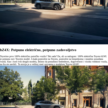
bZ4X: Potpuno električno, potpuno zadovoljstvo
Toyotino prvo 100% električno putničko vozilo! Tek sada? Da, ali sa razlogom: 100% električna Toyota bZ4X
je potpuno nov Toyotin model. A kada pomislite na Toyotu, pomislite na besprekorna i izuzetno pouzdana
vozila. Kao i kod svih drugih modela, želimo da ponudimo bezbednost, dugovečnost i visoku vrednost vozila,
na šta ste navikli. Ta misija je u velikoj meri ostvarena s modelom Toyota bZ4X!