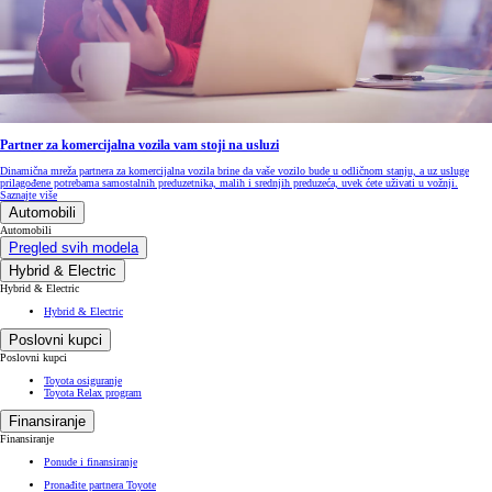
Partner za komercijalna vozila vam stoji na usluzi
Dinamična mreža partnera za komercijalna vozila brine da vaše vozilo bude u odličnom stanju, a uz usluge
prilagođene potrebama samostalnih preduzetnika, malih i srednjih preduzeća, uvek ćete uživati u vožnji.
Saznajte više
Automobili
Automobili
Pregled svih modela
Hybrid & Electric
Hybrid & Electric
Hybrid & Electric
Poslovni kupci
Poslovni kupci
Toyota osiguranje
Toyota Relax program
Finansiranje
Finansiranje
Ponude i finansiranje
Pronađite partnera Toyote