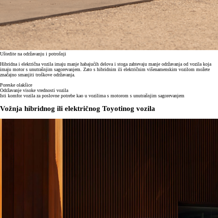
Uštedite na održavanju i potrošnji
Hibridna i električna vozila imaju manje habajućih delova i stoga zahtevaju manje održavanja od vozila koja
imaju motor s unutrašnjim sagorevanjem. Zato s hibridnim ili električnim višenamenskim vozilom možete
značajno smanjiti troškove održavanja.
Poreske olakšice
Održavanje visoke vrednosti vozila
Isti komfor vozila za poslovne potrebe kao u vozilima s motorom s unutrašnjim sagorevanjem
Vožnja hibridnog ili električnog Toyotinog vozila