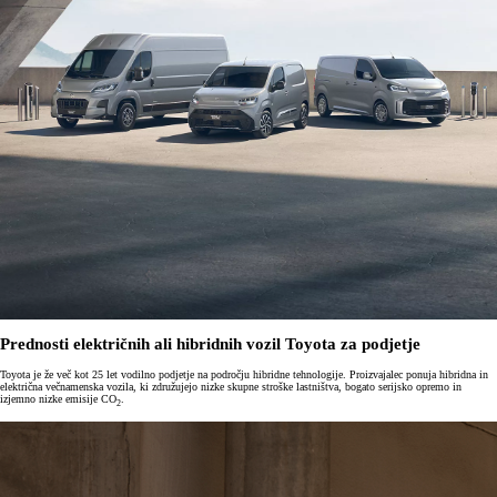
Prednosti električnih ali hibridnih vozil Toyota za podjetje
Toyota je že več kot 25 let vodilno podjetje na področju hibridne tehnologije. Proizvajalec ponuja hibridna in
električna večnamenska vozila, ki združujejo nizke skupne stroške lastništva, bogato serijsko opremo in
izjemno nizke emisije CO
.
2