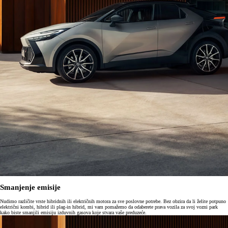
Smanjenje emisije
Nudimo različite vrste hibridnih ili električnih motora za sve poslovne potrebe. Bez obzira da li želite potpuno
električni kombi, hibrid ili plag-in hibrid, mi vam pomažemo da odaberete prava vozila za svoj vozni park
kako biste smanjili emisiju izduvnih gasova koje stvara vaše preduzeće.