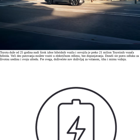
Toyota duže od 25 godina nudi širok izbor hibridnih vozila i osvojila je preko 21 milion Toyotinih vozača
hibrida. Veći deo putovanja možete voziti u električnom režimu, bez dopunjavanja. Doneli ste pravu odluku za
životnu sredinu i svoju uštedu. Pre svega, doživećete nov doživljaj za volanom, tihu i mirnu vožnju.