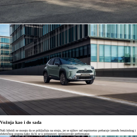
Vožnja kao i do sada
Naši hibridi ne moraju da se priključuju na struju, jer se njihov rad neprimetno prebacuje između benzinskog i
električnog pogona kako da bi se u potpunosti optimizovale performanse.