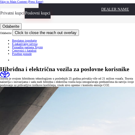
Skip to Main Content
(Press Enter)
DEALER NAME
Privatni kupci
Zakažite sastanak
Poslovni kupci
Odaberite
Click to close the reach out overlay
Odaberite
Besplatno isprobajte
E-zakazivanje servisa
Pronađite partnera Toyote
Cenovnici i katalozi
Posebne ponude
Hibridna i električna vozila za poslovne korisnike
Toyota je svojom hibridnom tehnologijom u poslednjih 25 godina privukla više od 21 milion vozača. Toyota
nastavlja s inovacijama i sada nudi hibridna i električna vozila koja omogućavaju preduzećima da razviju svoje
poslovanje uz prihvatljive troškove korišćenja, visok nivo opreme i kontrolu emisije CO2.