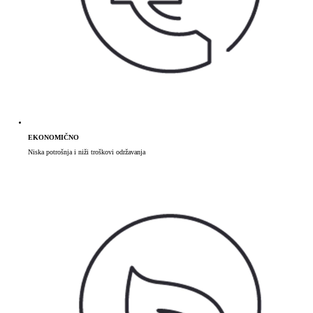
EKONOMIČNO
Niska potrošnja i niži troškovi održavanja