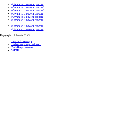
(Otvara se u novom prozoru)
(Otvara se u novom prozoru)
(Otvara se u novom prozoru)
(Otvara se u novom prozoru)
(Otvara se u novom prozoru)
(Otvara se u novom prozoru)
(Otvara se u novom prozoru)
(Otvara se u novom prozoru)
Copyright © Toyota 2026
Pravila korišćenja
Podešavanja e-privatnosti
Politika privatnosti
WLTP