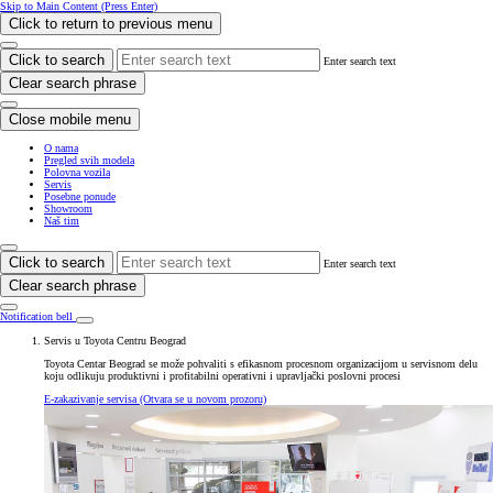
Skip to Main Content
(Press Enter)
Click to return to previous menu
Click to search
Enter search text
Clear search phrase
Close mobile menu
O nama
Pregled svih modela
Polovna vozila
Servis
Posebne ponude
Showroom
Naš tim
Click to search
Enter search text
Clear search phrase
Notification bell
Servis u Toyota Centru Beograd
Toyota Centar Beograd se može pohvaliti s efikasnom procesnom organizacijom u servisnom delu
koju odlikuju produktivni i profitabilni operativni i upravljački poslovni procesi
E-zakazivanje servisa
(Otvara se u novom prozoru)