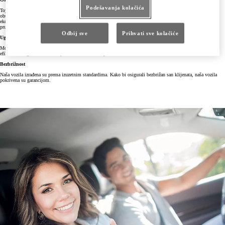
Podešavanja kolačića
Toyota poznaje vaš automobil bolje od ikoga drugoga – u Toyoti je konstruisan, proizveden i Toyota ima
obučene tehničare koji se brinu o vašem automobilu. Kako bi automobil funkcionisao što efikasnije i
ekonomičnije, Toyota Centar Beograd garantuje stručan servis od strane kvalifikovanog i obučenog osoblja i
pruža mogućnost sigurnosti, pouzdanosti i zadovoljstva vožnje.
Odbij sve
Prihvati sve kolačiće
Uglađeno efikasan servis
Možete se osloniti na vašeg lokalnog Toyotinog ovlašćenog servisera koji će vam osigurati uglađenu i
efikasnu uslugu u skladu s Toyotinim radioničkim procedurama i standardima.
Bezbrižnost
Naša vozila izrađena su prema izuzetnim standardima. Kako bi osigurali bezbrižan san klijenata, naša vozila
pokrivena su garancijom.