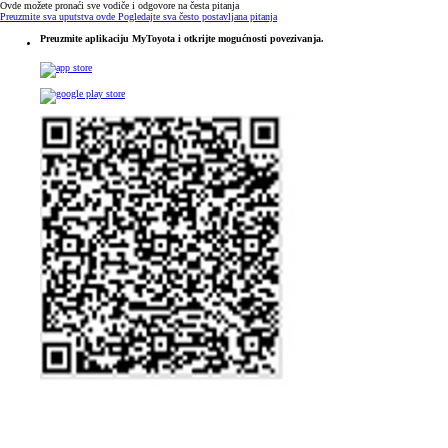
Ovde možete pronaći sve vodiče i odgovore na česta pitanja
Preuzmite sva uputstva ovde
Pogledajte sva često postavljana pitanja
Preuzmite aplikaciju MyToyota i otkrijte mogućnosti povezivanja.