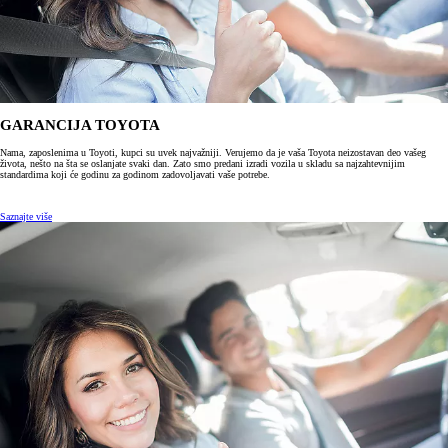
GARANCIJA TOYOTA
Nama, zaposlenima u Toyoti, kupci su uvek najvažniji. Verujemo da je vaša Toyota neizostavan deo vašeg
života, nešto na šta se oslanjate svaki dan. Zato smo predani izradi vozila u skladu sa najzahtevnijim
standardima koji će godinu za godinom zadovoljavati vaše potrebe.
Saznajte više