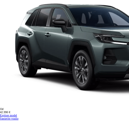
Od
42.990 €
Explore model
Sastavite vozilo