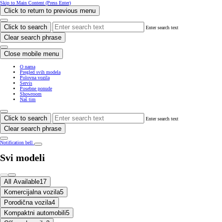
Skip to Main Content
(Press Enter)
Click to return to previous menu
Click to search
Enter search text
Clear search phrase
Close mobile menu
O nama
Pregled svih modela
Polovna vozila
Servis
Posebne ponude
Showroom
Naš tim
Click to search
Enter search text
Clear search phrase
Notification bell
Svi modeli
All Available
17
Komercijalna vozila
5
Porodična vozila
4
Kompaktni automobili
5