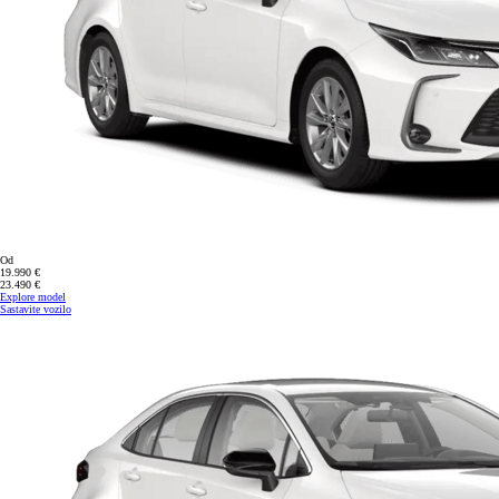
Od
19.990 €
23.490 €
Explore model
Sastavite vozilo