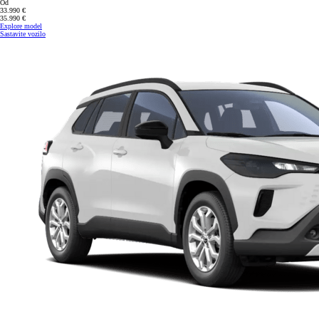
Od
33.990 €
35.990 €
Explore model
Sastavite vozilo