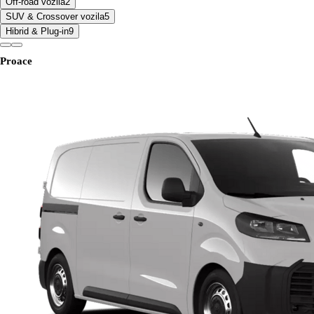
Off-road vozila
2
SUV & Crossover vozila
5
Hibrid & Plug-in
9
Proace