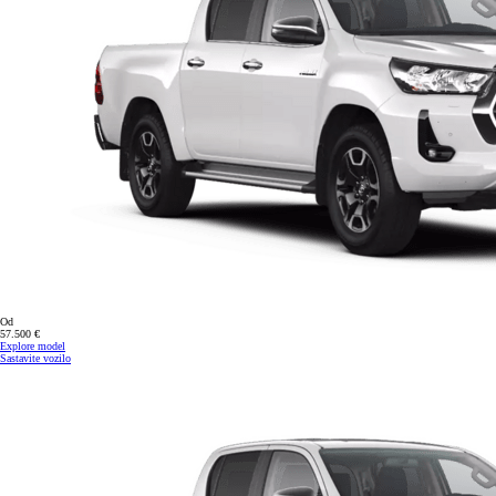
Od
57.500 €
Explore model
Sastavite vozilo