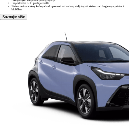
Projektorska LED prednja svetla
Sistem automatskog kočenja kod opasnosti od sudara, uključujući sistem za izbegavanje pešaka i
biciklista
Saznajte više