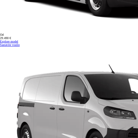
Od
29.490 €
Explore model
Sastavite vozilo