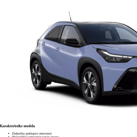
Karakteristike modela
Električno preklopivi retrovizori
Prilagodljivi tempomat punog opsega