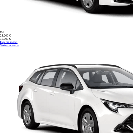
Od
28.200 €
31.000 €
Explore model
Sastavite vozilo