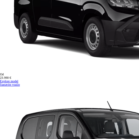
Od
23.990 €
Explore model
Sastavite vozilo