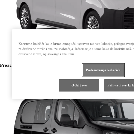
Koristimo kolačiće kako bismo omogućili ispravan rad veb lokacije, prilagođavanje 
za društvene mreže i analizu saobraćaja. Informacije o tome kako da koristite našu
društvene mreže, oglašavanje i analitiku.
Proace City
Podešavanja kolačića
Odbij sve
Prihvati sve kol