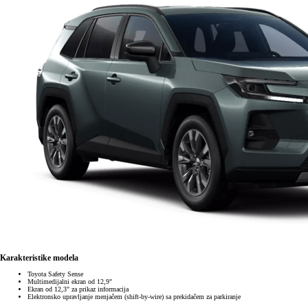
Karakteristike modela
Toyota Safety Sense
Multimedijalni ekran od 12,9"
Ekran od 12,3" za prikaz informacija
Elektronsko upravljanje menjačem (shift-by-wire) sa prekidačem za parkiranje