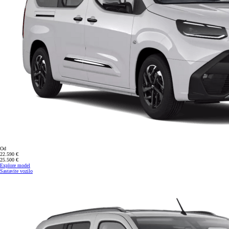
Od
22.590 €
25.500 €
Explore model
Sastavite vozilo