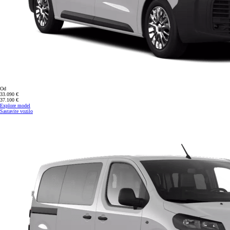
Od
33.090 €
37.100 €
Explore model
Sastavite vozilo