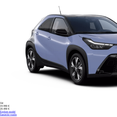
Od
19.990 €
20.490 €
Explore model
Sastavite vozilo