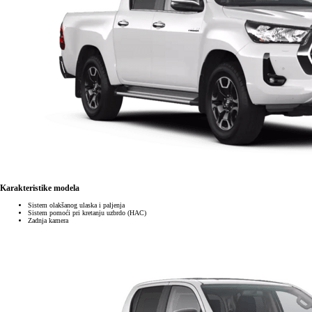
Karakteristike modela
Sistem olakšanog ulaska i paljenja
Sistem pomoći pri kretanju uzbrdo (HAC)
Zadnja kamera