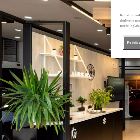
Koristimo kol
društvene mre
mreže, oglaša
Podešav