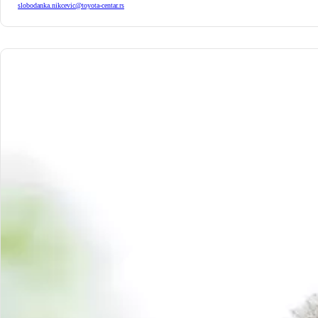
slobodanka.nikcevic@toyota-centar.rs