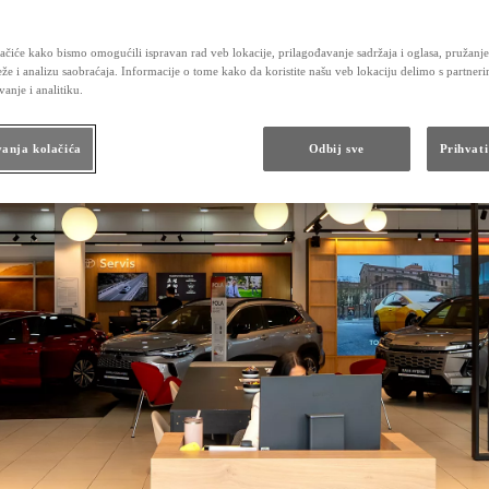
ačiće kako bismo omogućili ispravan rad veb lokacije, prilagođavanje sadržaja i oglasa, pružanje
že i analizu saobraćaja. Informacije o tome kako da koristite našu veb lokaciju delimo s partner
vanje i analitiku.
anja kolačića
Odbij sve
Prihvati