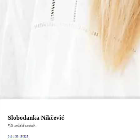
Slobodanka Nikčević
Viši prodajni savetnik
011 / 33 16 325