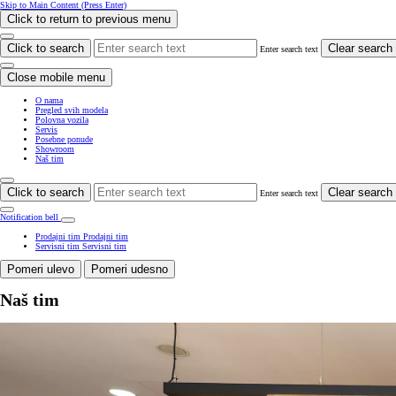
Skip to Main Content
(Press Enter)
Click to return to previous menu
Click to search
Clear search
Enter search text
Close mobile menu
O nama
Pregled svih modela
Polovna vozila
Servis
Posebne ponude
Showroom
Naš tim
Click to search
Clear search
Enter search text
Notification bell
Prodajni tim
Prodajni tim
Servisni tim
Servisni tim
Pomeri ulevo
Pomeri udesno
Naš tim