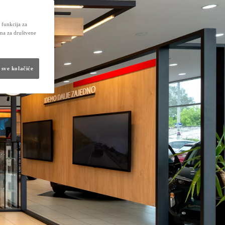
 funkcija za
ima za društvene
 sve kolačiće