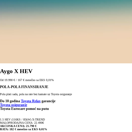
Aygo X HEV
Od 19.990 € / 167 € mesečno sa EKS 0,01%
POLA-POLA FINANSIRANJE
Pola plati sada, pola na rate bez kamate uz Toyota osiguranje
Do 10 godina
Toyota Relax
garancije
Toyota osiguranje
Toyota Eurocare pomoć na putu
1.5 HEV (116KS / 85kW) X-TREND
MALOPRODAJNA CENA: 22.490€
AKCIJSKA CENA: 21.790 €
RATA: 182 € mesečno sa EKS 0,01%