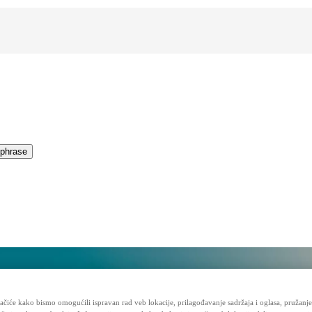
 phrase
 phrase
ačiće kako bismo omogućili ispravan rad veb lokacije, prilagođavanje sadržaja i oglasa, pružanje