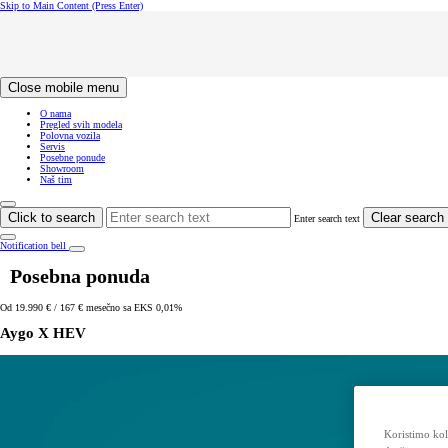
Skip to Main Content
(Press Enter)
Click to return to previous menu
Click to search
Clear search
Enter search text
Close mobile menu
O nama
Pregled svih modela
Polovna vozila
Servis
Posebne ponude
Showroom
Naš tim
Click to search
Clear search
Enter search text
Notification bell
Posebna ponuda
Od 19.990 € / 167 € mesečno sa EKS 0,01%
Aygo X HEV
Koristimo kol