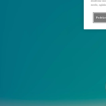
društvene mre
mreže, oglaša
Podešav