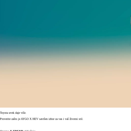
Toyota uvek daje više.
Proverite zašto je AYGO X HEV savršen izbor za vas i vaš životni stil.