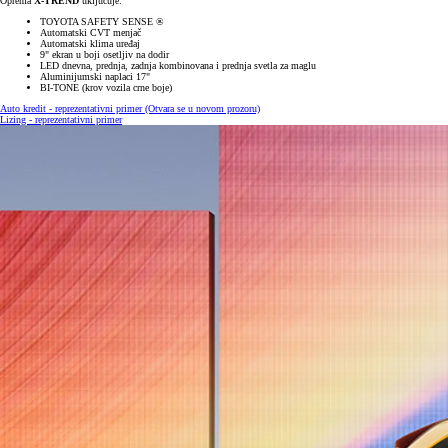
Oprema
X-TREND
uključuje:
TOYOTA SAFETY SENSE ®
Automatski CVT menjač
Automatski klima uređaj
9" ekran u boji osetljiv na dodir
LED dnevna, prednja, zadnja kombinovana i prednja svetla za maglu
Aluminijumski naplaci 17"
BI-TONE (krov vozila crne boje)
Auto kredit - reprezentativni primer
(Otvara se u novom prozoru)
Lizing - reprezentativni primer