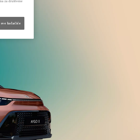
ima za društvene
 sve kolačiće