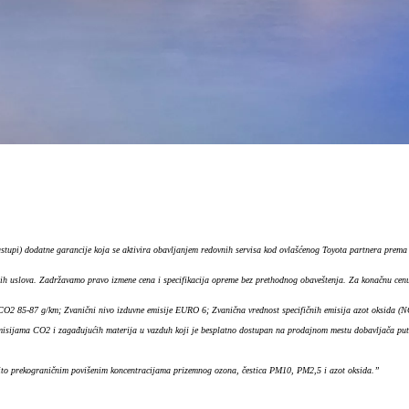
stupi) dodatne garancije koja se aktivira obavljanjem redovnih servisa kod ovlašćenog Toyota partnera prema 
nih uslova. Zadržavamo pravo izmene cena i specifikacija opreme bez prethodnog obaveštenja. Za konačnu cenu 
2 85-87 g/km; Zvanični nivo izduvne emisije EURO 6; Zvanična vrednost specifičnih emisija azot oksida (N
emisijama CO2 i zagađujućih materija u vazduh koji je besplatno dostupan na prodajnom mestu dobavljača put
čito prekograničnim povišenim koncentracijama prizemnog ozona, čestica PM10, PM2,5 i azot oksida.”