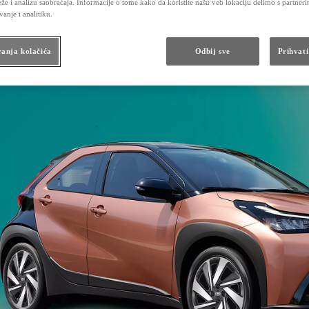
že i analizu saobraćaja. Informacije o tome kako da koristite našu veb lokaciju delimo s partner
vanje i analitiku.
anja kolačića
Odbij sve
Prihvati