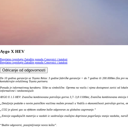
Aygo X HEV
Besplatno isprobajte
Zatražite ponudu
Cenovnici i katalozi
Besplatno isprobajte
Zatražite ponudu
Cenovnici i katalozi
Odricanje od odgovornosti
Do 10 godina garancije uz Toyota Relax: 3 godine fabričke garancije + do 7 godina ili 200.000km (šta pre na
kontaktirajte ovlašćenog Toyota partnera.
Ponuda je informativnog karaktera. Slike su simbolične. Oprema na vozilu i njena dostupnost zavisi od lokal
informativne i neobavezujuće.
AYGO X 1.5 HEV: Zvanična kombinovana potrošnja goriva 3,7- 3,8 l/100km; Zvanična kombinovana emisija CO
„Detaljnije podatke o novim putničkim vozilima možete pronaći u Vodiču o ekonomičnosti potrošnje goriva, 
„CO2 je glavni gas sa efektom staklene bašte odgovoran za globalno zagrevanje.”
„Emisije zagađujućih materija u vazduh iz saobraćaja značajno doprinose pogoršanju stanja vazduha, naro
“Budite odgovorni, pozajmljivanje novca košta”.