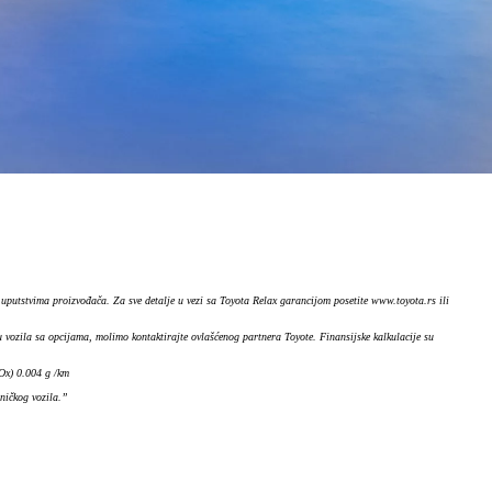
uputstvima proizvođača. Za sve detalje u vezi sa Toyota Relax garancijom posetite www.toyota.rs ili
vozila sa opcijama, molimo kontaktirajte ovlašćenog partnera Toyote. Finansijske kalkulacije su
Ox) 0.004 g /km
ničkog vozila.”