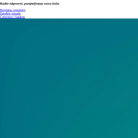
Budite odgovorni, pozajmljivanje novca košta
Besplatno isprobajte
Zatražite ponudu
Cenovnici i katalozi