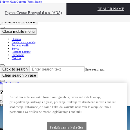
Skip to Main Content
(Press Enter)
Click to return to previous menu
DEALER NAME
Toyota Centar Beograd d.o.o. (ADA)
Click to search
Enter search text
Clear search phrase
Close mobile menu
O nama
Pregled svih modela
Polovna vozila
Servis
Posebne ponude
Showroom
Naš tim
Click to search
Enter search text
Clear search phrase
Notification bell
Zatražite ponudu za Toyotu C-HR+
Koristimo kolačiće kako bismo omogućili ispravan rad veb lokacije,
Zatražite ponudu za Toyotu C-HR+. Unesite vaše podatke u kontakt formu, a naši prodajni savetnici će vas
prilagođavanje sadržaja i oglasa, pružanje funkcija za društvene mreže i analizu
kontaktirati u najkraćem roku.
saobraćaja. Informacije o tome kako da koristite našu veb lokaciju delimo s
partnerima za društvene mreže, oglašavanje i analitiku.
Podešavanja kolačića