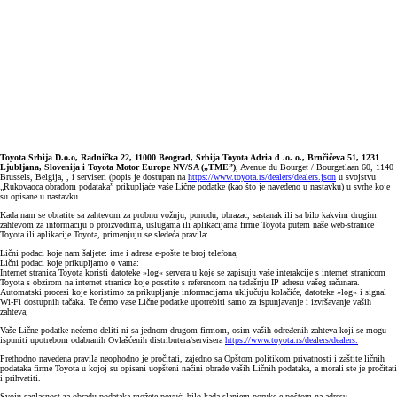
Toyota Srbija D.o.o, Radnička 22, 11000 Beograd, Srbija Toyota Adria d .o. o., Brnčičeva 51, 1231
Ljubljana, Slovenija i Toyota Motor Europe NV/SA („TME”)
, Avenue du Bourget / Bourgetlaan 60, 1140
Brussels, Belgija, , i serviseri (popis je dostupan na
https://www.toyota.rs/dealers/dealers.json
u svojstvu
„Rukovaoca obradom podataka” prikupljaće vaše Lične podatke (kao što je navedeno u nastavku) u svrhe koje
su opisane u nastavku.
Kada nam se obratite sa zahtevom za probnu vožnju, ponudu, obrazac, sastanak ili sa bilo kakvim drugim
zahtevom za informaciju o proizvodima, uslugama ili aplikacijama firme Toyota putem naše web-stranice
Toyota ili aplikacije Toyota, primenjuju se sledeća pravila:
Lični podaci koje nam šaljete: ime i adresa e-pošte te broj telefona;
Lični podaci koje prikupljamo o vama:
Internet stranica Toyota koristi datoteke »log« servera u koje se zapisuju vaše interakcije s internet stranicom
Toyota s obzirom na internet stranice koje posetite s referencom na tadašnju IP adresu vašeg računara.
Automatski procesi koje koristimo za prikupljanje informacijama uključuju kolačiće, datoteke »log« i signal
Wi-Fi dostupnih tačaka. Te ćemo vase Lične podatke upotrebiti samo za ispunjavanje i izvršavanje vaših
zahteva;
Vaše Lične podatke nećemo deliti ni sa jednom drugom firmom, osim vaših određenih zahteva koji se mogu
ispuniti upotrebom odabranih Ovlašćenih distributera/servisera
https://www.toyota.rs/dealers/dealers.
Prethodno navedena pravila neophodno je pročitati, zajedno sa Opštom politikom privatnosti i zaštite ličnih
podataka firme Toyota u kojoj su opisani uopšteni načini obrade vaših Ličnih podataka, a morali ste je pročitati
i prihvatiti.
Svoju saglasnost za obradu podataka možete povući bilo kada slanjem poruke e-poštom na adresu