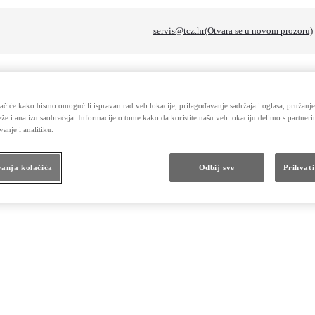
servis@tcz.hr
(Otvara se u novom prozoru)
 phrase
ačiće kako bismo omogućili ispravan rad veb lokacije, prilagođavanje sadržaja i oglasa, pružanje
že i analizu saobraćaja. Informacije o tome kako da koristite našu veb lokaciju delimo s partner
vanje i analitiku.
 phrase
anja kolačića
Odbij sve
Prihvati