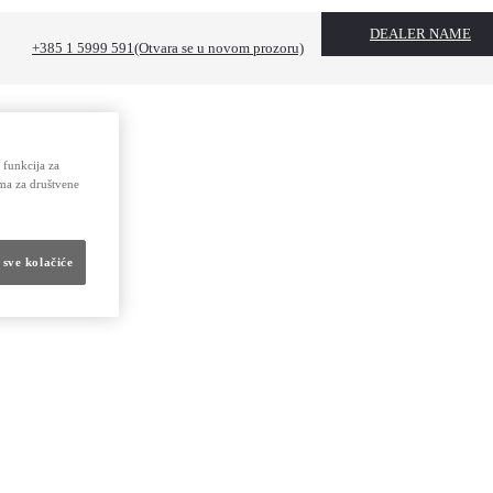
DEALER NAME
+385 1 5999 591
(Otvara se u novom prozoru)
 funkcija za
ima za društvene
 sve kolačiće