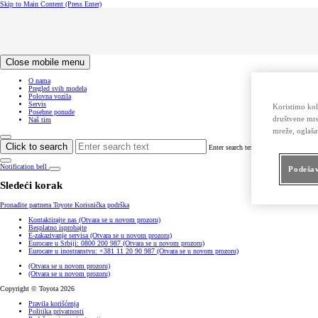
Skip to Main Content
(Press Enter)
Click to return to previous menu
Click to search
Clear search
Enter search text
Close mobile menu
O nama
Pregled svih modela
Polovna vozila
Servis
Koristimo kol
Posebne ponude
društvene mre
Naš tim
mreže, oglaša
Click to search
Clear search
Enter search text
Notification bell
Podešav
Sledeći korak
Pronađite partnera Toyote
Korisnička podrška
Kontaktirajte nas
(Otvara se u novom prozoru)
Besplatno isprobajte
E-zakazivanje servisa
(Otvara se u novom prozoru)
Eurocare u Srbiji: 0800 200 987
(Otvara se u novom prozoru)
Eurocare u inostranstvu: +381 11 20 90 987
(Otvara se u novom prozoru)
(Otvara se u novom prozoru)
(Otvara se u novom prozoru)
Copyright © Toyota 2026
Pravila korišćenja
Politika privatnosti