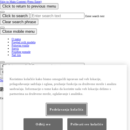
Skip to Main Content
(Press Enter)
Click to return to previous menu
Click to search
Enter search text
Clear search phrase
Close mobile menu
O nama
Pregled svih modela
Polovna vozila
Servis
Posebne ponude
Naš tim
Click to search
Enter search text
Clear search phrase
Koristimo kolačiće kako bismo omogućili ispravan rad veb lokacije,
Notification bell
prilagođavanje sadržaja i oglasa, pružanje funkcija za društvene mreže i analizu
BESPLATNO ISPROBAJTE TOYOTU
saobraćaja. Informacije o tome kako da koristite našu veb lokaciju delimo s
partnerima za društvene mreže, oglašavanje i analitiku.
Unesite vaše podatke u kontakt obrazac, a naši prodajni savetnici kontaktiraće vas u najkraćem roku.
Podešavanja kolačića
Odbij sve
Prihvati sve kolačiće