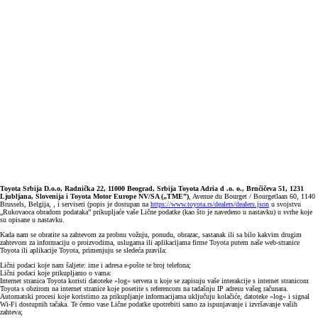
Toyota Srbija D.o.o, Radnička 22, 11000 Beograd, Srbija Toyota Adria d .o. o., Brnčičeva 51, 1231
Ljubljana, Slovenija i Toyota Motor Europe NV/SA („TME”)
, Avenue du Bourget / Bourgetlaan 60, 1140
Brussels, Belgija, , i serviseri (popis je dostupan na
https://www.toyota.rs/dealers/dealers.json
u svojstvu
„Rukovaoca obradom podataka” prikupljaće vaše Lične podatke (kao što je navedeno u nastavku) u svrhe koje
su opisane u nastavku.
Kada nam se obratite sa zahtevom za probnu vožnju, ponudu, obrazac, sastanak ili sa bilo kakvim drugim
zahtevom za informaciju o proizvodima, uslugama ili aplikacijama firme Toyota putem naše web-stranice
Toyota ili aplikacije Toyota, primenjuju se sledeća pravila:
Lični podaci koje nam šaljete: ime i adresa e-pošte te broj telefona;
Lični podaci koje prikupljamo o vama:
Internet stranica Toyota koristi datoteke »log« servera u koje se zapisuju vaše interakcije s internet stranicom
Toyota s obzirom na internet stranice koje posetite s referencom na tadašnju IP adresu vašeg računara.
Automatski procesi koje koristimo za prikupljanje informacijama uključuju kolačiće, datoteke »log« i signal
Wi-Fi dostupnih tačaka. Te ćemo vase Lične podatke upotrebiti samo za ispunjavanje i izvršavanje vaših
zahteva;