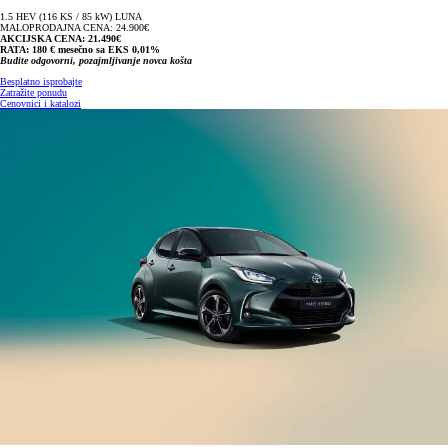
1.5 HEV (116 KS / 85 kW) LUNA
MALOPRODAJNA CENA: 24.900€
AKCIJSKA CENA: 21.490€
RATA: 180 € mesečno sa EKS 0,01%
Budite odgovorni, pozajmljivanje novca košta
Besplatno isprobajte
Zatražite ponudu
Cenovnici i katalozi