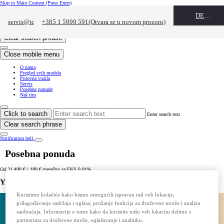
Skip to Main Content
(Press Enter)
Click to return to previous menu
DEALER NAME
servis@tcz.hr
+385 1 5999 591
(Otvara se u novom prozoru)
(Otvara se u novom prozoru)
Click to search
Enter search text
Clear search phrase
Close mobile menu
O nama
Pregled svih modela
Polovna vozila
Servis
Posebne ponude
Naš tim
Click to search
Enter search text
Clear search phrase
Notification bell
Posebna ponuda
Od 21.490 € / 180 € mesečno sa EKS 0,01%
YARIS HEV
Koristimo kolačiće kako bismo omogućili ispravan rad veb lokacije,
prilagođavanje sadržaja i oglasa, pružanje funkcija za društvene mreže i analizu
saobraćaja. Informacije o tome kako da koristite našu veb lokaciju delimo s
partnerima za društvene mreže, oglašavanje i analitiku.