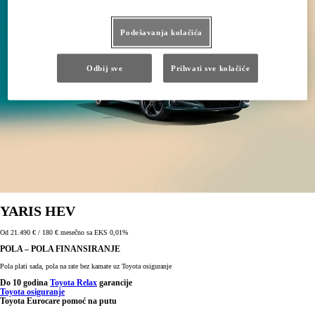
Podešavanja kolačića
Odbij sve
Prihvati sve kolačiće
YARIS HEV
Od 21.490 € / 180 € mesečno sa EKS 0,01%
POLA – POLA FINANSIRANJE
Pola plati sada, pola na rate bez kamate uz Toyota osiguranje
Do 10 godina
Toyota Relax
garancije
Toyota osiguranje
Toyota Eurocare pomoć na putu