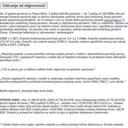
Odricanje od odgovornosti
Do 10 godina garancije uz Toyota Relax: 3 godine fabričke garancije + do 7 godina ili 200.000km (šta pre
nastupi) dodatne garancije koja se aktivira obavljanjem redovnih servisa kod ovlašćenog Toyota partnera
prema uputstvima proizvođača. Za sve detalje u vezi sa Toyota Relax garancijom posetite
www.toyota.rs
ili
kontaktirajte ovlašćenog Toyota partnera.
Ponuda je informativnog karaktera. Slike su simbolične. Oprema na
vozilu i njena dostupnost zavisi od lokalnih uslova. Zadržavamo pravo izmene cena i specifikacija opreme bez
prethodnog obaveštenja. Za konačnu cenu vozila sa opcijama, molimo kontaktirajte ovlašćenog partnera
Toyote. Finansijske kalkulacije su informativne i neobavezujuće.
YARIS 1.5 HEV: Zvanična kombinovana potrošnja goriva 3,9- 4,2 l/100km; Zvanična kombinovana emisija
CO2 87-113 g/km; Zvanični nivo izduvne emisije EURO 6; Zvanična vrednost specifičnih emisija azot oksida
(NOx) 0.0033- 0.007g/km
„Detaljnije podatke o novim putničkim vozilima možete pronaći u Vodiču o ekonomičnosti potrošnje goriva,
emisijama CO2 i zagađujućih materija u vazduh koji je besplatno dostupan na prodajnom mestu dobavljača
putničkog vozila.”
„CO2 je glavni gas sa efektom staklene bašte odgovoran za globalno zagrevanje.”
„Emisije zagađujućih materija u vazduh iz saobraćaja značajno doprinose pogoršanju stanja vazduha,
naročito prekograničnim povišenim koncentracijama prizemnog ozona, čestica PM10, PM2,5 i azot oksida.”
Budite odgovorni, pozajmljivanje novca košta.
TOYOTA YARIS
: cena 21.490,00 EUR; učešće 10.745,00 EUR; iznos beskamatnog kredita 10.745,00 EUR;
period otplate 60 meseci; NKS godišnje 0,00% p.a.; mesečna rata 179,08 EUR; EKS 0,01% p.a.; Kamata
stopa je fiksna tokom celog perioda otplate kredita. U EKS ulazi trošak obrade zahteva 0%, naknada za
vođenje iRačuna 0,00 RSD ,trošak menice: 50,00 RSD, trošak povlačenja izveštaja kreditnog biroa: 246,00
RSD. Ponuda je primenljiva isključivo na vozila za koja je oglašeno beskamatno finansiranje.
* Ukoliko klijent otvori paket, mesečna naknada za vođenje platnog računa definisana je Tarifom naknada.