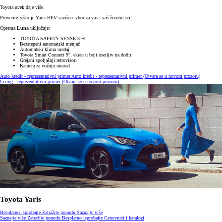
Toyota uvek daje više.
Proverite zašto je Yaris HEV savršen izbor za vas i vaš životni stil.
Oprema
Luna
uključuje:
TOYOTA SAFETY SENSE 3 ®
Bezstepeni automatski menjač
Automatski klima uređaj
Toyota Smart Connect 9", ekran u boji osetljiv na dodir
Grejani spoljašnji retrovizori
Kamera za vožnju unazad
Auto kredit - reprezentativni primer
Auto kredit - reprezentativni primer
(Otvara se u novom prozoru)
Lizing - reprezentativni primer
(Otvara se u novom prozoru)
Toyota Yaris
Besplatno isprobajte
Zatražite ponudu
Saznajte više
Saznajte više
Zatražite ponudu
Besplatno isprobajte
Cenovnici i katalozi