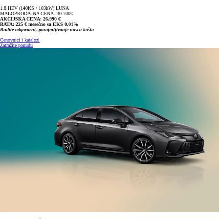
1.8 HEV (140KS / 103kW) LUNA
MALOPRODAJNA CENA: 30.700€
AKCIJSKA CENA: 26.990 €
RATA: 225 € mesečno sa EKS 0,01%
Budite odgovorni, pozajmljivanje novca košta
Cenovnici i katalozi
Zatražite ponudu