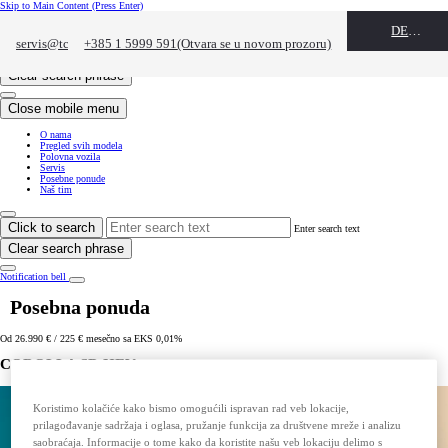
Skip to Main Content
(Press Enter)
Click to return to previous menu
DEALER NAME
servis@tcz.hr
+385 1 5999 591
(Otvara se u novom prozoru)
(Otvara se u novom prozoru)
Click to search
Enter search text
Clear search phrase
Close mobile menu
O nama
Pregled svih modela
Polovna vozila
Servis
Posebne ponude
Naš tim
Click to search
Enter search text
Clear search phrase
Notification bell
Posebna ponuda
Od 26.990 € / 225 € mesečno sa EKS 0,01%
COROLLA SD HEV
Koristimo kolačiće kako bismo omogućili ispravan rad veb lokacije,
prilagođavanje sadržaja i oglasa, pružanje funkcija za društvene mreže i analizu
saobraćaja. Informacije o tome kako da koristite našu veb lokaciju delimo s