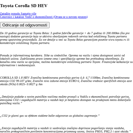
Toyota Corolla SD HEV
Zatražite ponudu
Saznajte više
Cenovnici i katalozi
Vodič o ekonomičnosti
(Otvara se u novom prozoru)
Odricanje od odgovornosti
Do 10 godina garancije uz Toyota Relax: 3 godine fabričke garancije + do 7 godina ili 200.000km (šta pre
nastupi) dodatne garancije koja se aktivira obavljanjem redovnih servisa kod ovlašćenog Toyota partnera
prema uputstvima proizvođača. Za sve detalje u vezi sa Toyota Relax garancijom posetite www.toyota.rs ili
kontaktirajte ovlašćenog Toyota partnera.
Ponuda je informativnog karaktera. Slike su simbolične. Oprema na vozilu i njena dostupnost zavisi od
lokalnih uslova. Zadržavamo pravo izmene cena i specifikacija opreme bez prethodnog obaveštenja. Za
konačnu cenu vozila sa opcijama, molimo kontaktirajte ovlašćenog partnera Toyote. Finansijske kalkulacije su
informativne i neobavezujuće.
COROLLA SD 1.8 HEV: Zvanična kombinovana potrošnja goriva 4,4- 4,7 l/100km; Zvanična kombinovana
emisija CO2 99-107 g/km; Zvanični nivo izduvne emisije EURO 6; Zvanična vrednost specifičnih emisija azot
oksida (NOx) 0.0025- 0.0027 g /km
„Detaljnije podatke o novim putničkim vozilima možete pronaći u Vodiču o ekonomičnosti potrošnje goriva,
emisijama CO2 i zagađujućih materija u vazduh koji je besplatno dostupan na prodajnom mestu dobavljača
putničkog vozila.”
„CO2 je glavni gas sa efektom staklene bašte odgovoran za globalno zagrevanje.”
„Emisije zagađujućih materija u vazduh iz saobraćaja značajno doprinose pogoršanju stanja vazduha,
naročito prekograničnim povišenim koncentracijama prizemnog ozona, čestica PM10, PM2,5 i azot oksida.”