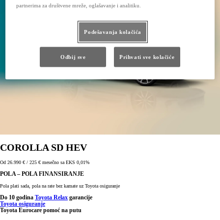
partnerima za društvene mreže, oglašavanje i analitiku.
Podešavanja kolačića
Odbij sve
Prihvati sve kolačiće
COROLLA SD HEV
Od 26.990 € / 225 € mesečno sa EKS 0,01%
POLA – POLA FINANSIRANJE
Pola plati sada, pola na rate bez kamate uz Toyota osiguranje
Do 10 godina
Toyota Relax
garancije
Toyota osiguranje
Toyota Eurocare pomoć na putu