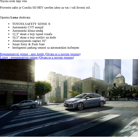
Toyota uvek daje više.
Proverite zašto je Corolla SD HEV savršen izbor za vas i vaš životni stil.
Oprema
Luna
obuhvata:
TOYOTA SAFETY SENSE ®
Automatski CVT menjač
Automatski klima uređaj
12,3" ekran u boji ispred vozača
10,5” ekran u boji osetljiv na dodir
Aluminijumski naplaci 16"
Smart Entry & Push Start
Inteligentni parking senzori sa automatskim kočenjem
Reprezentativni primer - auto kredit
(Otvara se u novom prozoru)
Lizing - reprezentativni primer
(Otvara se u novom prozoru)