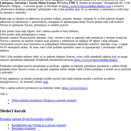
Ljubljana, Slovenija i Toyota Motor Europe NV/SA („TME”)
, Avenue du Bourget / Bourgetlaan 60, 1140
Brussels, Belgija, , i serviseri (popis je dostupan na
https://www.toyota.rs/dealers/dealers.json
u svojstvu
„Rukovaoca obradom podataka” prikupljaće vaše Lične podatke (kao što je navedeno u nastavku) u svrhe koje
su opisane u nastavku.
Kada nam se obratite sa zahtevom za probnu vožnju, ponudu, obrazac, sastanak ili sa bilo kakvim drugim
zahtevom za informaciju o proizvodima, uslugama ili aplikacijama firme Toyota putem naše web-stranice
Toyota ili aplikacije Toyota, primenjuju se sledeća pravila:
Lični podaci koje nam šaljete: ime i adresa e-pošte te broj telefona;
Lični podaci koje prikupljamo o vama:
Internet stranica Toyota koristi datoteke »log« servera u koje se zapisuju vaše interakcije s internet stranicom
Toyota s obzirom na internet stranice koje posetite s referencom na tadašnju IP adresu vašeg računara.
Automatski procesi koje koristimo za prikupljanje informacijama uključuju kolačiće, datoteke »log« i signal
Wi-Fi dostupnih tačaka. Te ćemo vase Lične podatke upotrebiti samo za ispunjavanje i izvršavanje vaših
zahteva;
Vaše Lične podatke nećemo deliti ni sa jednom drugom firmom, osim vaših određenih zahteva koji se mogu
ispuniti upotrebom odabranih Ovlašćenih distributera/servisera
https://www.toyota.rs/dealers/dealers.
Prethodno navedena pravila neophodno je pročitati, zajedno sa Opštom politikom privatnosti i zaštite ličnih
podataka firme Toyota u kojoj su opisani uopšteni načini obrade vaših Ličnih podataka, a morali ste je pročitati
i prihvatiti.
Svoju saglasnost za obradu podataka možete povući bilo kada slanjem poruke e-poštom na adresu
dpcp@toyota.rs, ili koristeći sledeći
link
.
Više o opštoj politici privatnosti na sledećem linku:
https://www.toyota.rs
Više o:
Opšta politika privatnosti
(Otvara se u novom prozoru)
Sledeći korak
Pronađite partnera Toyote
Korisnička podrška
Kontaktirajte nas
(Otvara se u novom prozoru)
Besplatno isprobajte