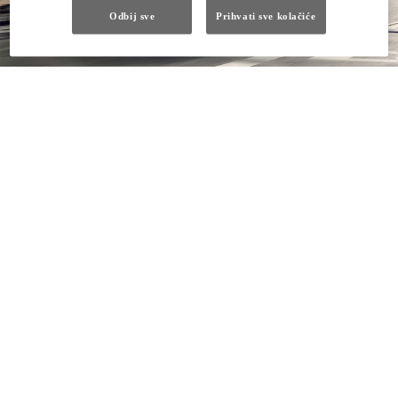
Odbij sve
Prihvati sve kolačiće