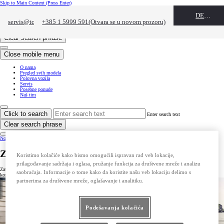
Skip to Main Content
(Press Enter)
Click to return to previous menu
DEALER NAME
servis@tcz.hr
+385 1 5999 591
(Otvara se u novom prozoru)
(Otvara se u novom prozoru)
Click to search
Enter search text
Clear search phrase
Close mobile menu
O nama
Pregled svih modela
Polovna vozila
Servis
Posebne ponude
Naš tim
Click to search
Enter search text
Clear search phrase
Notification bell
Zatražite ponudu za Yaris Cross
Koristimo kolačiće kako bismo omogućili ispravan rad veb lokacije,
prilagođavanje sadržaja i oglasa, pružanje funkcija za društvene mreže i analizu
Zatražite ponudu za Yaris Cross. Unesite vaše podatke u kontakt formu, a naši prodajni savetnici će vas
saobraćaja. Informacije o tome kako da koristite našu veb lokaciju delimo s
kontaktirati u najkraćem roku.
partnerima za društvene mreže, oglašavanje i analitiku.
Podešavanja kolačića