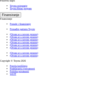
Poslovni kupci
Toyota osiguranje
Toyota Relax program
Finansiranje
Finansiranje
Ponude i finansiranje
Pronađite partnera Toyote
(Otvara se u novom prozoru)
(Otvara se u novom prozoru)
(Otvara se u novom prozoru)
(Otvara se u novom prozoru)
(Otvara se u novom prozoru)
(Otvara se u novom prozoru)
(Otvara se u novom prozoru)
(Otvara se u novom prozoru)
Copyright © Toyota 2026
Pravila korišćenja
Podešavanja e-privatnosti
Politika privatnosti
WLTP